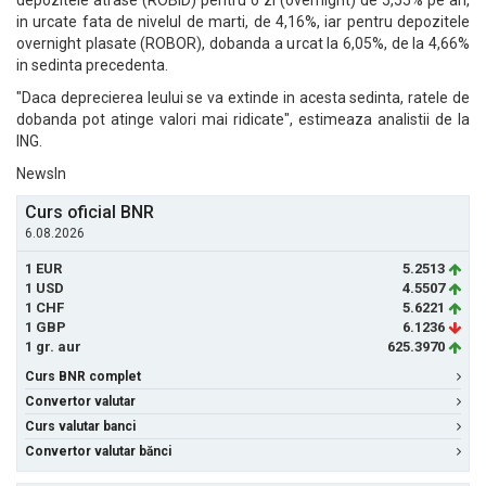
depozitele atrase (ROBID) pentru o zi (overnight) de 5,55% pe an,
in urcate fata de nivelul de marti, de 4,16%, iar pentru depozitele
overnight plasate (ROBOR), dobanda a urcat la 6,05%, de la 4,66%
in sedinta precedenta.
"Daca deprecierea leului se va extinde in acesta sedinta, ratele de
dobanda pot atinge valori mai ridicate", estimeaza analistii de la
ING.
NewsIn
Curs oficial BNR
6.08.2026
1 EUR
5.2513
1 USD
4.5507
1 CHF
5.6221
1 GBP
6.1236
1 gr. aur
625.3970
Curs BNR complet
Convertor valutar
Curs valutar banci
Convertor valutar bănci