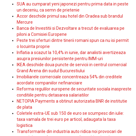
SUA au cumparat yeni japonezi pentru prima data in peste
un deceniu, ca semn de prietenie
Accor deschide primul sau hotel din Oradea sub brandul
Mercure
Banca de Investitii si Dezvoltare a trecut de evaluarea pe
piloni a Comisiei Europene
Peste trei sferturi dintre tinerii romani spun ca nu isi permit
o locuinta proprie
Inflatia a scazut la 10,4% in iunie, dar analistii avertizeaza
asupra presiunilor persistente pentru IMM-uri
IKEA deschide doua puncte de servicii in centrul comercial
Grand Arena din sudul Bucurestiului
Imobiliarele comerciale concentreaza 54% din creditele
acordate companiilor nefinanciare
Reforma regulilor europene de securitate sociala inaspreste
conditiile pentru detasarea salariatilor
NETOPIA Payments a obtinut autorizatia BNR de institutie
de plata
Coletele extra-UE sub 150 de euro se scumpesc din iulie:
taxa vamala de trei euro pe articol, adaugata la taxa
logistica
Transformarile din industria auto ridica noi provocari de