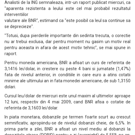
Analistii de la ING semnaleaza, intr-un raport publicat miercuri, ca
"aparenta rezistenta a leului este cel mai probabil rezultatul
interventiilor
valutare ale BNR", estimand ca "este posibil ca leul sa continue sa
se deprecieze".
"Totusi, dupa pierderile importante din sedinta trecuta, o corectie
nu ar trebui exclusa, dar pentru moment nu gasim un motiv real
pentru aceasta in afara de acest motiv tehnic", se mai spune in
raport.
Pentru moneda americana, BNR a afisat un curs de referinta de
3,1416 lei/dolar, in crestere cu peste 4 bani si jumatate (1,47%)
fata de nivelul anterior, in conditiile in care euro a atins cotatii
minime ale ultimului an in fata monedei americane, de sub 1,3150
dolari.
Cursul leu/dolar de miercuri este unul maxim al ultimelor aproape
12 luni, respectiv din 4 mai 2009, cand BNR afisa o cotatie de
referinta de 3,1603 lei/dolar.
In piata monetara, dobanzile pe termen foarte scurt au crescut
semnificativ, apropiindu-se de nivelul dobanzii cheie, de 6,5%. In
prima parte a zilei, BNR a afisat un nivel mediu al dobanzii la