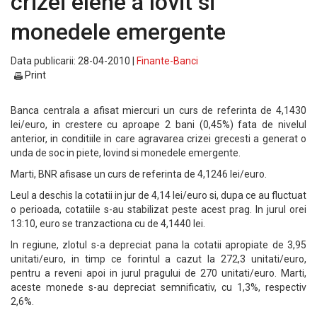
crizei elene a lovit si
monedele emergente
Data publicarii: 28-04-2010 |
Finante-Banci
Print
Banca centrala a afisat miercuri un curs de referinta de 4,1430
lei/euro, in crestere cu aproape 2 bani (0,45%) fata de nivelul
anterior, in conditiile in care agravarea crizei grecesti a generat o
unda de soc in piete, lovind si monedele emergente.
Marti, BNR afisase un curs de referinta de 4,1246 lei/euro.
Leul a deschis la cotatii in jur de 4,14 lei/euro si, dupa ce au fluctuat
o perioada, cotatiile s-au stabilizat peste acest prag. In jurul orei
13:10, euro se tranzactiona cu de 4,1440 lei.
In regiune, zlotul s-a depreciat pana la cotatii apropiate de 3,95
unitati/euro, in timp ce forintul a cazut la 272,3 unitati/euro,
pentru a reveni apoi in jurul pragului de 270 unitati/euro. Marti,
aceste monede s-au depreciat semnificativ, cu 1,3%, respectiv
2,6%.