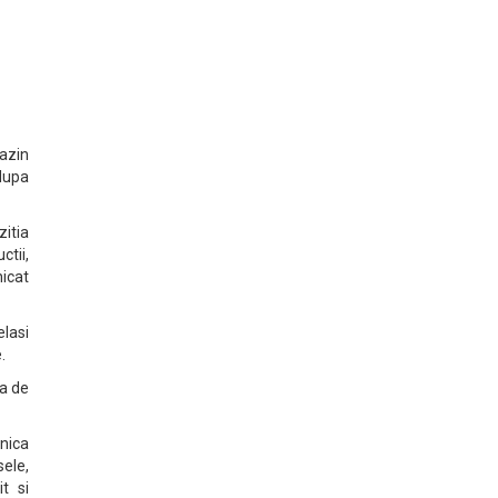
gazin
 dupa
zitia
ctii,
nicat
lasi
.
ia de
hnica
sele,
it si