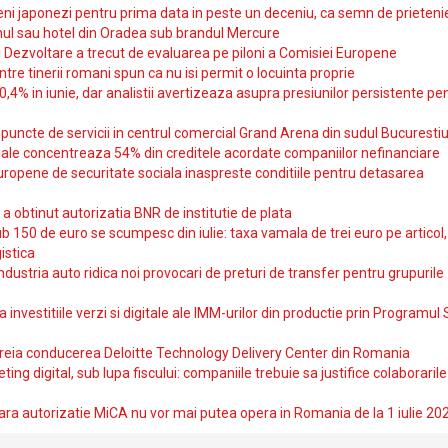
i japonezi pentru prima data in peste un deceniu, ca semn de prieteni
ul sau hotel din Oradea sub brandul Mercure
si Dezvoltare a trecut de evaluarea pe piloni a Comisiei Europene
intre tinerii romani spun ca nu isi permit o locuinta proprie
10,4% in iunie, dar analistii avertizeaza asupra presiunilor persistente pe
uncte de servicii in centrul comercial Grand Arena din sudul Bucurestiu
iale concentreaza 54% din creditele acordate companiilor nefinanciare
uropene de securitate sociala inaspreste conditiile pentru detasarea
obtinut autorizatia BNR de institutie de plata
b 150 de euro se scumpesc din iulie: taxa vamala de trei euro pe articol,
istica
ndustria auto ridica noi provocari de preturi de transfer pentru grupurile
investitiile verzi si digitale ale IMM-urilor din productie prin Programul
reia conducerea Deloitte Technology Delivery Center din Romania
ting digital, sub lupa fiscului: companiile trebuie sa justifice colaborarile
ara autorizatie MiCA nu vor mai putea opera in Romania de la 1 iulie 20