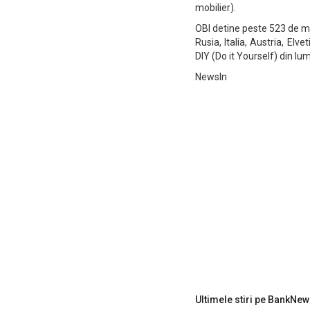
mobilier).
OBI detine peste 523 de m
Rusia, Italia, Austria, Elv
DIY (Do it Yourself) din l
NewsIn
Ultimele stiri pe BankNew