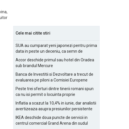
vina,
uitor
Cele mai citite stiri
SUA au cumparat yeni japonezi pentru prima
data in peste un deceniu, ca semn de
prietenie
Accor deschide primul sau hotel din Oradea
sub brandul Mercure
Banca de Investitii si Dezvoltare a trecut de
evaluarea pe piloni a Comisiei Europene
Peste trei sferturi dintre tinerii romani spun
ca nu isi permit o locuinta proprie
Inflatia a scazut la 10,4% in iunie, dar analistii
avertizeaza asupra presiunilor persistente
pentru IMM-uri
IKEA deschide doua puncte de servicii in
centrul comercial Grand Arena din sudul