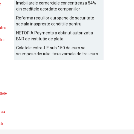
Bucurestiului
Imobiliarele comerciale concentreaza 54%
e
din creditele acordate companiilor
nefinanciare
Reforma regulilor europene de securitate
sociala inaspreste conditiile pentru
ntru
detasarea salariatilor
NETOPIA Payments a obtinut autorizatia
BNR de institutie de plata
lui
Coletele extra-UE sub 150 de euro se
scumpesc din iulie: taxa vamala de trei euro
pe articol, adaugata la taxa logistica
 SME
 cu
26