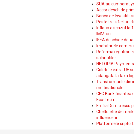
SUA au cumparat yen
Accor deschide prim
Banca de Investitii 
Peste trei sferturi d
Inflatia a scazut la 
IMM-uri
IKEA deschide doua p
Imobiliarele comerc
Reforma regulilor e
salariatilor
NETOPIA Payments a 
Coletele extra-UE su
adaugata la taxa log
Transformarile din i
multinationale
CEC Bank finanteaza 
Eco-Tech
Emilia Dumitrescu p
Cheltuielile de marke
influencerii
Platformele cripto f