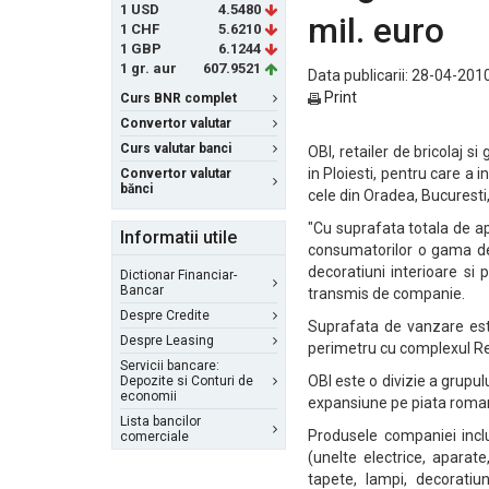
1 USD
4.5480
mil. euro
1 CHF
5.6210
1 GBP
6.1244
1 gr. aur
607.9521
Data publicarii: 28-04-2010
Print
Curs BNR complet
Convertor valutar
Curs valutar banci
OBI, retailer de bricolaj 
in Ploiesti, pentru care a 
Convertor valutar
bănci
cele din Oradea, Bucuresti,
"Cu suprafata totala de ap
Informatii utile
consumatorilor o gama de a
decoratiuni interioare si 
Dictionar Financiar-
Bancar
transmis de companie.
Despre Credite
Suprafata de vanzare este
Despre Leasing
perimetru cu complexul Rea
Servicii bancare:
OBI este o divizie a grupu
Depozite si Conturi de
economii
expansiune pe piata roman
Lista bancilor
Produsele companiei inclu
comerciale
(unelte electrice, aparate
tapete, lampi, decoratiun