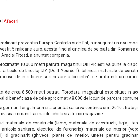
 |
Afaceri
si gradinarit prezent in Europa Centrala si de Est, a inaugurat un nou ma
investit 5 milioane euro, acesta fiind al cincilea de pe piata din Romania
 Arad si Pitesti, a anuntat compania.
roximativ 10.000 metri patrati, magazinul OBI Ploiesti va pune la dispo
rticole de bricolaj DIY (Do It Yourself), tehnica, materiale de constru
produse de intretinere si renovare a locuintei", se arata intr-un comu
 de circa 8.500 metri patrati. Totodata, magazinul este situat in ace
l si beneficiaza de cele aproximativ 8.000 de locuri de parcare comune
lui german Tengelmann si a anuntat ca isi va continua si in 2010 strateg
easca, urmand sa mai deschida si alte noi magazine.
d materiale de constructii (lemn, materiale de constructii, tigla), te
, articole sanitare, electrice, de feronerie), materiale de interior (vop
i) si gradinarit (ghivece, plante de interior, unelte pentru gradinar