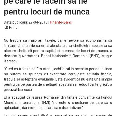
pe care le facem sa fie
pentru locuri de munca
Data publicarii: 29-04-2010 |
Finante-Banci
Print
Nu trebuie sa majoram taxele, dar e nevoie sa economisim, sa
limitam cheltuielile curente ale statului si cheltuielile sociale si sa
alocam cheltuieli pentru capital si crearea de locuri de munca, a
declarat guvernatorul Bancii Nationale a Romaniei (BNR), Mugur
Isarescu.
"Cred ca trebuie sa fim atenti, echilibrati in aceasta perioada. Inca
nu putem sa spunem cu exactitate care este situatia fiscala,
trebuie sa asteptam evaluarile. Este evident ca nu este una simpla
pentru ca pe partea de cheltuieli acestea se reduc foarte greu", a
precizat Isarescu.
El a adaugat ca iesirea Romaniei din tintele convenite cu Fondul
Monetar international (FMI) "nu este o chestiune pe care sa o
aplaudam, dar nici una pe care sa o dramatizam".
In plus, guvernatorul BNR a precizat ca nu sustine masuri de