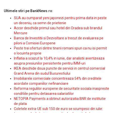
Ultimele stiri pe BankNews.ro:
SUA au cumparat yeni japonezi pentru prima data in peste
un deceniu, ca semn de prietenie
Accor deschide primul sau hotel din Oradea sub brandul
Mercure
Banca de Investitii si Dezvoltare a trecut de evaluarea pe
piloni a Comisiei Europene
Peste trei sferturi dintre tinerii romani spun ca nu isi permit
o locuinta proprie
Inflatia a scazut la 10,4% in iunie, dar analistii avertizeaza
asupra presiunilor persistente pentru IMM-uri
IKEA deschide doua puncte de servicii in centrul comercial
Grand Arena din sudul Bucurestiului
Imobiliarele comerciale concentreaza 54% din creditele
acordate companiilor nefinanciare
Reforma regulilor europene de securitate sociala inaspreste
conditiile pentru detasarea salariatilor
NETOPIA Payments a obtinut autorizatia BNR de institutie
de plata
Coletele extra-UE sub 150 de euro se scumpesc din iulie: