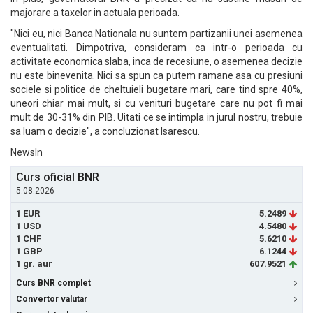
majorare a taxelor in actuala perioada.
"Nici eu, nici Banca Nationala nu suntem partizanii unei asemenea
eventualitati. Dimpotriva, consideram ca intr-o perioada cu
activitate economica slaba, inca de recesiune, o asemenea decizie
nu este binevenita. Nici sa spun ca putem ramane asa cu presiuni
sociele si politice de cheltuieli bugetare mari, care tind spre 40%,
uneori chiar mai mult, si cu venituri bugetare care nu pot fi mai
mult de 30-31% din PIB. Uitati ce se intimpla in jurul nostru, trebuie
sa luam o decizie", a concluzionat Isarescu.
NewsIn
Curs oficial BNR
5.08.2026
1 EUR
5.2489
1 USD
4.5480
1 CHF
5.6210
1 GBP
6.1244
1 gr. aur
607.9521
Curs BNR complet
Convertor valutar