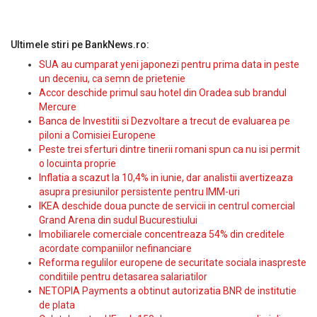
Ultimele stiri pe BankNews.ro:
SUA au cumparat yeni japonezi pentru prima data in peste
un deceniu, ca semn de prietenie
Accor deschide primul sau hotel din Oradea sub brandul
Mercure
Banca de Investitii si Dezvoltare a trecut de evaluarea pe
piloni a Comisiei Europene
Peste trei sferturi dintre tinerii romani spun ca nu isi permit
o locuinta proprie
Inflatia a scazut la 10,4% in iunie, dar analistii avertizeaza
asupra presiunilor persistente pentru IMM-uri
IKEA deschide doua puncte de servicii in centrul comercial
Grand Arena din sudul Bucurestiului
Imobiliarele comerciale concentreaza 54% din creditele
acordate companiilor nefinanciare
Reforma regulilor europene de securitate sociala inaspreste
conditiile pentru detasarea salariatilor
NETOPIA Payments a obtinut autorizatia BNR de institutie
de plata