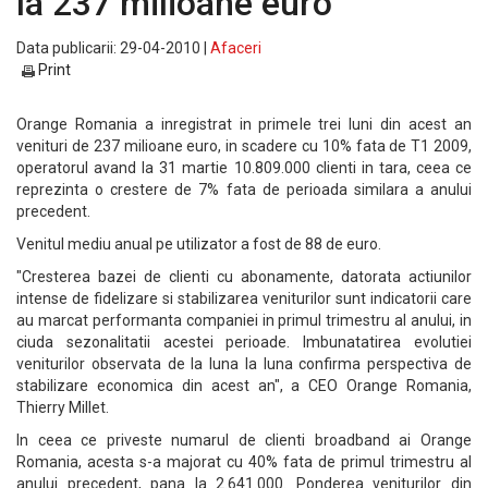
la 237 milioane euro
Data publicarii: 29-04-2010 |
Afaceri
Print
Orange Romania a inregistrat in primele trei luni din acest an
venituri de 237 milioane euro, in scadere cu 10% fata de T1 2009,
operatorul avand la 31 martie 10.809.000 clienti in tara, ceea ce
reprezinta o crestere de 7% fata de perioada similara a anului
precedent.
Venitul mediu anual pe utilizator a fost de 88 de euro.
"Cresterea bazei de clienti cu abonamente, datorata actiunilor
intense de fidelizare si stabilizarea veniturilor sunt indicatorii care
au marcat performanta companiei in primul trimestru al anului, in
ciuda sezonalitatii acestei perioade. Imbunatatirea evolutiei
veniturilor observata de la luna la luna confirma perspectiva de
stabilizare economica din acest an", a CEO Orange Romania,
Thierry Millet.
In ceea ce priveste numarul de clienti broadband ai Orange
Romania, acesta s-a majorat cu 40% fata de primul trimestru al
anului precedent, pana la 2.641.000. Ponderea veniturilor din