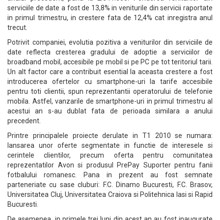
serviciile de date a fost de 13,8% in veniturile din servicii raportate
in primul trimestru, in crestere fata de 12,4% cat inregistra anul
trecut.
Potrivit companiei, evolutia pozitiva a veniturilor din serviciile de
date reflecta cresterea gradului de adoptie a serviciilor de
broadband mobil, accesibile pe mobil si pe PC pe tot teritoriul tarii.
Un alt factor care a contribuit esential la aceasta crestere a fost
introducerea ofertelor cu smartphone-uri la tarife accesibile
pentru toti clientii, spun reprezentantii operatorului de telefonie
mobila. Astfel, vanzarile de smartphone-uri in primul trimestru al
acestui an s-au dublat fata de perioada similara a anului
precedent.
Printre principalele proiecte derulate in T1 2010 se numara:
lansarea unor oferte segmentate in functie de interesele si
cerintele clientilor, precum oferta pentru comunitatea
reprezentatilor Avon si produsul PrePay Suporter pentru fanii
fotbalului romanesc. Pana in prezent au fost semnate
parteneriate cu sase cluburi: F.C. Dinamo Bucuresti, F.C. Brasov,
Universitatea Cluj, Universitatea Craiova si Politehnica Iasi si Rapid
Bucuresti.
De asemenea, in primele trei luni din acest an au fost inaugurate