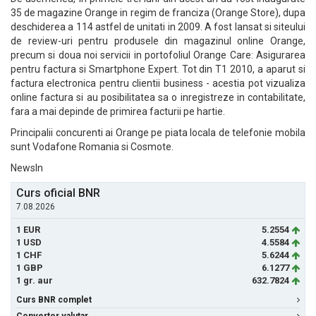
35 de magazine Orange in regim de franciza (Orange Store), dupa
deschiderea a 114 astfel de unitati in 2009. A fost lansat si siteului
de review-uri pentru produsele din magazinul online Orange,
precum si doua noi servicii in portofoliul Orange Care: Asigurarea
pentru factura si Smartphone Expert. Tot din T1 2010, a aparut si
factura electronica pentru clientii business - acestia pot vizualiza
online factura si au posibilitatea sa o inregistreze in contabilitate,
fara a mai depinde de primirea facturii pe hartie.
Principalii concurenti ai Orange pe piata locala de telefonie mobila
sunt Vodafone Romania si Cosmote.
NewsIn
Curs oficial BNR
7.08.2026
1 EUR
5.2554
1 USD
4.5584
1 CHF
5.6244
1 GBP
6.1277
1 gr. aur
632.7824
Curs BNR complet