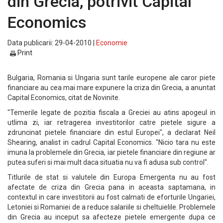
din Grecia, potrivit Capital
Economics
Data publicarii: 29-04-2010 |
Economie
Print
Bulgaria, Romania si Ungaria sunt tarile europene ale caror piete
financiare au cea mai mare expunere la criza din Grecia, a anuntat
Capital Economics, citat de Novinite.
"Temerile legate de pozitia fiscala a Greciei au atins apogeul in
utlima zi, iar retragerea investitorilor catre pietele sigure a
zdruncinat pietele financiare din estul Europei", a declarat Neil
Shearing, analist in cadrul Capital Economics. "Nicio tara nu este
imuna la problemele din Grecia, iar pietele financiare din regiune ar
putea suferi si mai mult daca situatia nu va fi adusa sub control".
Titlurile de stat si valutele din Europa Emergenta nu au fost
afectate de criza din Grecia pana in aceasta saptamana, in
contextul in care investitorii au fost calmati de eforturile Ungariei,
Letoniei si Romaniei de a reduce salariile si cheltuielile. Problemele
din Grecia au inceput sa afecteze pietele emergente dupa ce