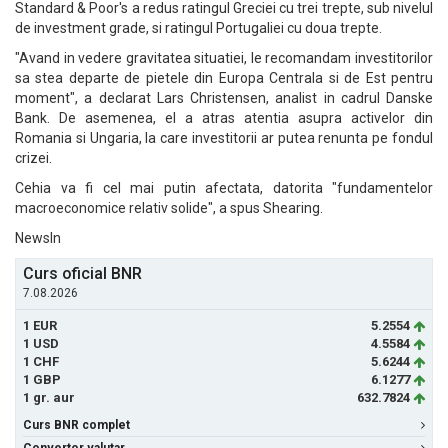
Standard & Poor's a redus ratingul Greciei cu trei trepte, sub nivelul
de investment grade, si ratingul Portugaliei cu doua trepte.
"Avand in vedere gravitatea situatiei, le recomandam investitorilor
sa stea departe de pietele din Europa Centrala si de Est pentru
moment", a declarat Lars Christensen, analist in cadrul Danske
Bank. De asemenea, el a atras atentia asupra activelor din
Romania si Ungaria, la care investitorii ar putea renunta pe fondul
crizei.
Cehia va fi cel mai putin afectata, datorita "fundamentelor
macroeconomice relativ solide", a spus Shearing.
NewsIn
Curs oficial BNR
7.08.2026
1 EUR
5.2554
1 USD
4.5584
1 CHF
5.6244
1 GBP
6.1277
1 gr. aur
632.7824
Curs BNR complet