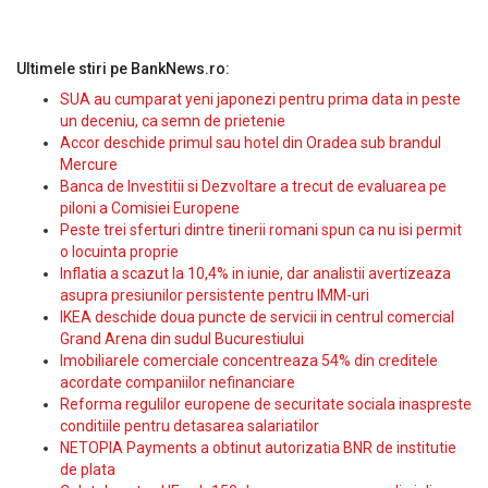
Ultimele stiri pe BankNews.ro:
SUA au cumparat yeni japonezi pentru prima data in peste
un deceniu, ca semn de prietenie
Accor deschide primul sau hotel din Oradea sub brandul
Mercure
Banca de Investitii si Dezvoltare a trecut de evaluarea pe
piloni a Comisiei Europene
Peste trei sferturi dintre tinerii romani spun ca nu isi permit
o locuinta proprie
Inflatia a scazut la 10,4% in iunie, dar analistii avertizeaza
asupra presiunilor persistente pentru IMM-uri
IKEA deschide doua puncte de servicii in centrul comercial
Grand Arena din sudul Bucurestiului
Imobiliarele comerciale concentreaza 54% din creditele
acordate companiilor nefinanciare
Reforma regulilor europene de securitate sociala inaspreste
conditiile pentru detasarea salariatilor
NETOPIA Payments a obtinut autorizatia BNR de institutie
de plata