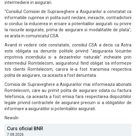
intermediere in asigurari.
"Consiliul Comisiei de Supraveghere a Asigurarilor a constatat ca
informatiile cuprinse in polita sunt neclare, inexacte, contradictorii
si conduc la inducerea in eroare a potentialilor asigurati cu privire
la riscurile asigurate, prima de asigurare si modalitatile de plata",
se arata in comunicatul CSA.
Avand in vedere cele constatate, consiliul CSA a decis ca Astra
este obligata sa denunte politele privind "asigurarea locuintei
impotriva incendiului si a dezastrelor naturale" incheiate prin
intermediul Romtelecom, asiguratorul fiind obligat sa informeze
toti clientii Romtelecom, carora le-a fost transmisa respectiva
polita de asigurare, ca aceasta a fost denuntata.
Comisia de Supraveghere a Asigurarilor mai informeaza abonatii
Romtelecom, care au primit polita de asigurare odata cu factura
telefonica, ca aceasta a fost emisa fara respectarea dispozitiilor
legale privind contractele de asigurare precum si a obligatiilor de
informare a asiguratilor si potentialilor asigurati.
NewsIn
Curs oficial BNR
7.08.2026