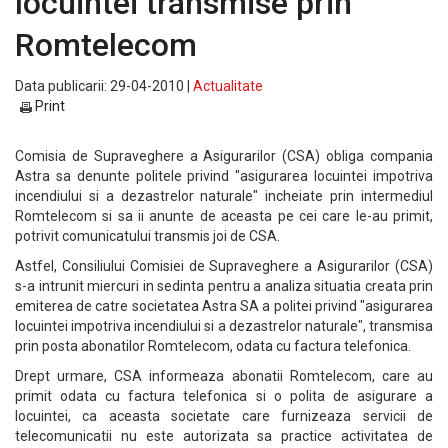
locuintei transmise prin
Romtelecom
Data publicarii: 29-04-2010 |
Actualitate
Print
Comisia de Supraveghere a Asigurarilor (CSA) obliga compania
Astra sa denunte politele privind "asigurarea locuintei impotriva
incendiului si a dezastrelor naturale" incheiate prin intermediul
Romtelecom si sa ii anunte de aceasta pe cei care le-au primit,
potrivit comunicatului transmis joi de CSA.
Astfel, Consiliului Comisiei de Supraveghere a Asigurarilor (CSA)
s-a intrunit miercuri in sedinta pentru a analiza situatia creata prin
emiterea de catre societatea Astra SA a politei privind "asigurarea
locuintei impotriva incendiului si a dezastrelor naturale", transmisa
prin posta abonatilor Romtelecom, odata cu factura telefonica.
Drept urmare, CSA informeaza abonatii Romtelecom, care au
primit odata cu factura telefonica si o polita de asigurare a
locuintei, ca aceasta societate care furnizeaza servicii de
telecomunicatii nu este autorizata sa practice activitatea de