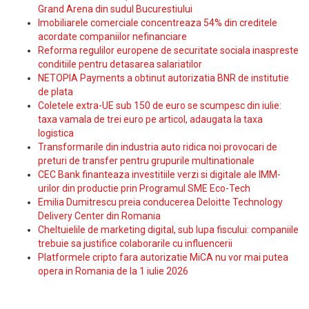
Grand Arena din sudul Bucurestiului
Imobiliarele comerciale concentreaza 54% din creditele
acordate companiilor nefinanciare
Reforma regulilor europene de securitate sociala inaspreste
conditiile pentru detasarea salariatilor
NETOPIA Payments a obtinut autorizatia BNR de institutie
de plata
Coletele extra-UE sub 150 de euro se scumpesc din iulie:
taxa vamala de trei euro pe articol, adaugata la taxa
logistica
Transformarile din industria auto ridica noi provocari de
preturi de transfer pentru grupurile multinationale
CEC Bank finanteaza investitiile verzi si digitale ale IMM-
urilor din productie prin Programul SME Eco-Tech
Emilia Dumitrescu preia conducerea Deloitte Technology
Delivery Center din Romania
Cheltuielile de marketing digital, sub lupa fiscului: companiile
trebuie sa justifice colaborarile cu influencerii
Platformele cripto fara autorizatie MiCA nu vor mai putea
opera in Romania de la 1 iulie 2026