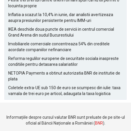
Peste trei sferturi dintre tinerii romani spun ca nu isi permit o
locuinta proprie
Inflatia a scazut la 10,4% in iunie, dar analistii avertizeaza
asupra presiunilor persistente pentru IMM-uri
IKEA deschide doua puncte de servicii in centrul comercial
Grand Arena din sudul Bucurestiului
Imobiliarele comerciale concentreaza 54% din creditele
acordate companiilor nefinanciare
Reforma regulilor europene de securitate sociala inaspreste
conditiile pentru detasarea salariatilor
NETOPIA Payments a obtinut autorizatia BNR de institutie de
plata
Coletele extra-UE sub 150 de euro se scumpesc din iulie: taxa
vamala de trei euro pe articol, adaugata la taxa logistica
Informațiile despre cursul valutar BNR sunt preluate de pe site-ul
oficial al Băncii Naționale a României (
BNR
).