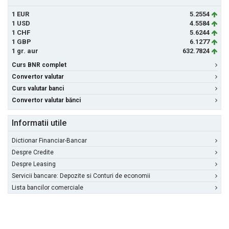
1 EUR
5.2554
1 USD
4.5584
1 CHF
5.6244
1 GBP
6.1277
1 gr. aur
632.7824
Curs BNR complet
Convertor valutar
Curs valutar banci
Convertor valutar bănci
Informatii utile
Dictionar Financiar-Bancar
Despre Credite
Despre Leasing
Servicii bancare: Depozite si Conturi de economii
Lista bancilor comerciale