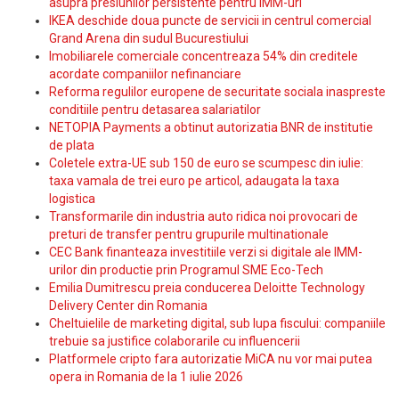
asupra presiunilor persistente pentru IMM-uri
IKEA deschide doua puncte de servicii in centrul comercial
Grand Arena din sudul Bucurestiului
Imobiliarele comerciale concentreaza 54% din creditele
acordate companiilor nefinanciare
Reforma regulilor europene de securitate sociala inaspreste
conditiile pentru detasarea salariatilor
NETOPIA Payments a obtinut autorizatia BNR de institutie
de plata
Coletele extra-UE sub 150 de euro se scumpesc din iulie:
taxa vamala de trei euro pe articol, adaugata la taxa
logistica
Transformarile din industria auto ridica noi provocari de
preturi de transfer pentru grupurile multinationale
CEC Bank finanteaza investitiile verzi si digitale ale IMM-
urilor din productie prin Programul SME Eco-Tech
Emilia Dumitrescu preia conducerea Deloitte Technology
Delivery Center din Romania
Cheltuielile de marketing digital, sub lupa fiscului: companiile
trebuie sa justifice colaborarile cu influencerii
Platformele cripto fara autorizatie MiCA nu vor mai putea
opera in Romania de la 1 iulie 2026