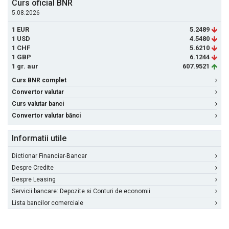
Curs oficial BNR
5.08.2026
1 EUR
5.2489
1 USD
4.5480
1 CHF
5.6210
1 GBP
6.1244
1 gr. aur
607.9521
Curs BNR complet
Convertor valutar
Curs valutar banci
Convertor valutar bănci
Informatii utile
Dictionar Financiar-Bancar
Despre Credite
Despre Leasing
Servicii bancare: Depozite si Conturi de economii
Lista bancilor comerciale