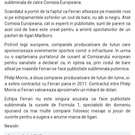
subliminala de catre Comisia Europeana.
Scandalul a pornit de la faptul ca Ferrari afiseaza pe masinile rosii
si pe echipamentele soferilor un cod de bare, cu alb si negru. Atat
Comisia Europeana, cat si experti in publicitate, sunt de parere ca
acel cod de bare este creat pentru a aminti spectatorilor de un
pachet de tigari Marlboro.
Potrivit legii europene, companiile producatoare de tutun care
sponsorizeaza evenimente sportive comit o infractiune. In urma
cu o saptamana purtatorul de cuvant al Comisarului european
pentru sanatate a declarat ca, in opinia sa, prin codul de bare
afisat pe masinile Ferrari se face publicitate subliminala puternica.
Philip Morris, a doua companie producatoare de tutun din lume, si-
a extins contractul cu Ferrari pana in 2011. Contractul intre Philip
Morris si Ferrari valoareaza aproximativ un miliard de dolari.
Echipa Ferrari nu este singura acuzata ca face publicitate
subliminala la cursele de Formula 1, specialistii din domeniu
spunand ca mai multe companii folosesc mesaje si jocuri de
cuvinte pentru a sugera o anume marca de tigari.
NewsIn