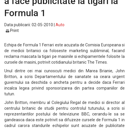
a face publicitate la tigari la
Formula 1
Data publicarii: 02-05-2010 |
Auto
Print
Echipa de Formula 1 Ferrari este acuzata de Comisia Europeana si
de medicii britanici ca foloseste marketing subliminal, facand
reclama mascata la tigari pe masinile si echipamentele folosite la
cursele de masini, potrivit cotidianului britanic The Times.
Unul dintre cei mai cunoscuti medici din Marea Brianie, John
Britton, a scris Departamentului de sanatate sa ceara urgent
guvernului sa deschida o ancheta pentru a decide daca Ferrari
incalca legea privind sponsorizarea din partea companiilor de
tutun.
John Britton, membru al Colegiului Regal de medici si director al
centrului britanic de studii pentru controlul tutunului, a scris si
reprezentantilor postului de televiziune BBC, cerandu-le sa se
gandeasca daca este potrivit sa difuzeze cursele de Formula 1 in
cadrul carora standurile echipelor sunt acuzate de publicitate