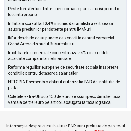
a Comisiei Europene
Peste trei sferturi dintre tinerii romani spun ca nu isi permit o
locuinta proprie
Inflatia a scazut la 10,4% in iunie, dar analistii avertizeaza
asupra presiunilor persistente pentru IMM-uri
IKEA deschide doua puncte de servicii in centrul comercial
Grand Arena din sudul Bucurestiului
Imobiliarele comerciale concentreaza 54% din creditele
acordate companiilor nefinanciare
Reforma regulilor europene de securitate sociala inaspreste
conditiile pentru detasarea salariatilor
NETOPIA Payments a obtinut autorizatia BNR de institutie de
plata
Coletele extra-UE sub 150 de euro se scumpesc din iulie: taxa
vamala de trei euro pe articol, adaugata la taxa logistica
Informațiile despre cursul valutar BNR sunt preluate de pe site-ul