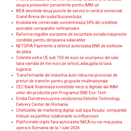
asupra presiunilor persistente pentru IMM-uri
IKEA deschide doua puncte de servicii in centrul comercial
Grand Arena din sudul Bucurestiului
Imobiliarele comerciale concentreaza 54% din creditele
acordate companiilor nefinanciare
Reforma regulilor europene de securitate sociala inaspreste
conditiile pentru detasarea salariatilor
NETOPIA Payments a obtinut autorizatia BNR de institutie
de plata
Coletele extra-UE sub 150 de euro se scumpesc din iulie:
taxa vamala de trei euro pe articol, adaugata la taxa
logistica
Transformarile din industria auto ridica noi provocari de
preturi de transfer pentru grupurile multinationale
CEC Bank finanteaza investitiile verzi si digitale ale IMM-
urilor din productie prin Programul SME Eco-Tech
Emilia Dumitrescu preia conducerea Deloitte Technology
Delivery Center din Romania
Cheltuielile de marketing digital, sub lupa fiscului: companiile
trebuie sa justifice colaborarile cu influencerii
Platformele cripto fara autorizatie MiCA nu vor mai putea
opera in Romania de la 1 iulie 2026