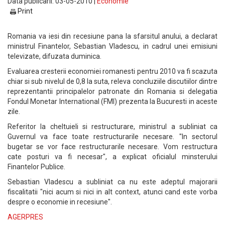
Data publicarii: 03-05-2010 |
Economie
Print
Romania va iesi din recesiune pana la sfarsitul anului, a declarat
ministrul Finantelor, Sebastian Vladescu, in cadrul unei emisiuni
televizate, difuzata duminica.
Evaluarea cresterii economiei romanesti pentru 2010 va fi scazuta
chiar si sub nivelul de 0,8 la suta, releva concluziile discutiilor dintre
reprezentantii principalelor patronate din Romania si delegatia
Fondul Monetar International (FMI) prezenta la Bucuresti in aceste
zile.
Referitor la cheltuieli si restructurare, ministrul a subliniat ca
Guvernul va face toate restructurarile necesare. "In sectorul
bugetar se vor face restructurarile necesare. Vom restructura
cate posturi va fi necesar", a explicat oficialul minsterului
Finantelor Publice.
Sebastian Vladescu a subliniat ca nu este adeptul majorarii
fiscalitatii "nici acum si nici in alt context, atunci cand este vorba
despre o economie in recesiune".
AGERPRES