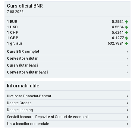
Curs oficial BNR
7.08.2026
1 EUR
5.2554
1 USD
4.5584
1 CHF
5.6244
1 GBP
6.1277
1 gr. aur
632.7824
Curs BNR complet
Convertor valutar
Curs valutar banci
Convertor valutar bănci
Informatii utile
Dictionar Financiar-Bancar
Despre Credite
Despre Leasing
Servicii bancare: Depozite si Conturi de economii
Lista bancilor comerciale