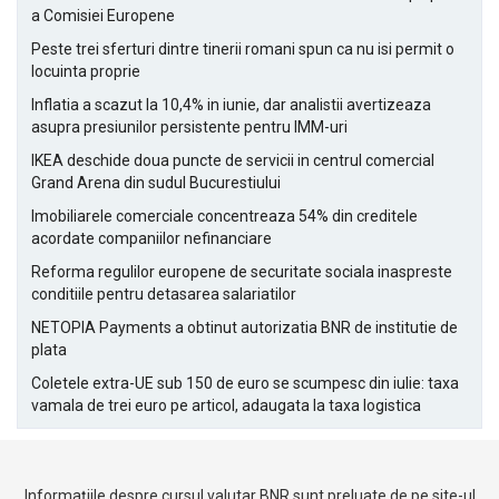
a Comisiei Europene
Peste trei sferturi dintre tinerii romani spun ca nu isi permit o
locuinta proprie
Inflatia a scazut la 10,4% in iunie, dar analistii avertizeaza
asupra presiunilor persistente pentru IMM-uri
IKEA deschide doua puncte de servicii in centrul comercial
Grand Arena din sudul Bucurestiului
Imobiliarele comerciale concentreaza 54% din creditele
acordate companiilor nefinanciare
Reforma regulilor europene de securitate sociala inaspreste
conditiile pentru detasarea salariatilor
NETOPIA Payments a obtinut autorizatia BNR de institutie de
plata
Coletele extra-UE sub 150 de euro se scumpesc din iulie: taxa
vamala de trei euro pe articol, adaugata la taxa logistica
Informațiile despre cursul valutar BNR sunt preluate de pe site-ul