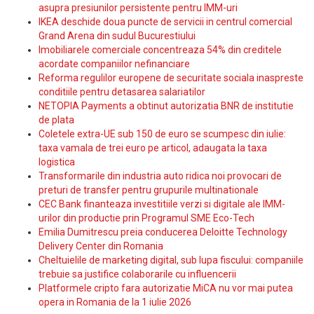
asupra presiunilor persistente pentru IMM-uri
IKEA deschide doua puncte de servicii in centrul comercial
Grand Arena din sudul Bucurestiului
Imobiliarele comerciale concentreaza 54% din creditele
acordate companiilor nefinanciare
Reforma regulilor europene de securitate sociala inaspreste
conditiile pentru detasarea salariatilor
NETOPIA Payments a obtinut autorizatia BNR de institutie
de plata
Coletele extra-UE sub 150 de euro se scumpesc din iulie:
taxa vamala de trei euro pe articol, adaugata la taxa
logistica
Transformarile din industria auto ridica noi provocari de
preturi de transfer pentru grupurile multinationale
CEC Bank finanteaza investitiile verzi si digitale ale IMM-
urilor din productie prin Programul SME Eco-Tech
Emilia Dumitrescu preia conducerea Deloitte Technology
Delivery Center din Romania
Cheltuielile de marketing digital, sub lupa fiscului: companiile
trebuie sa justifice colaborarile cu influencerii
Platformele cripto fara autorizatie MiCA nu vor mai putea
opera in Romania de la 1 iulie 2026