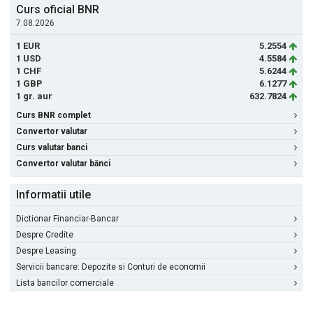
Curs oficial BNR
7.08.2026
1 EUR
5.2554
1 USD
4.5584
1 CHF
5.6244
1 GBP
6.1277
1 gr. aur
632.7824
Curs BNR complet
Convertor valutar
Curs valutar banci
Convertor valutar bănci
Informatii utile
Dictionar Financiar-Bancar
Despre Credite
Despre Leasing
Servicii bancare: Depozite si Conturi de economii
Lista bancilor comerciale