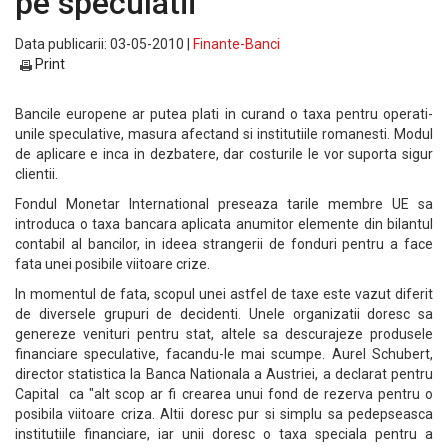
pe speculatii
Data publicarii: 03-05-2010 |
Finante-Banci
Print
Bancile europene ar putea plati in curand o taxa pentru operati-
unile speculative, masura afectand si institutiile romanesti. Modul
de aplicare e inca in dezbatere, dar costurile le vor suporta sigur
clientii.
Fondul Monetar International preseaza tarile membre UE sa
introduca o taxa bancara aplicata anumitor elemente din bilantul
contabil al bancilor, in ideea strangerii de fonduri pentru a face
fata unei posibile viitoare crize.
In momentul de fata, scopul unei astfel de taxe este vazut diferit
de diversele grupuri de decidenti. Unele organizatii doresc sa
genereze venituri pentru stat, altele sa descurajeze produsele
financiare speculative, facandu-le mai scumpe. Aurel Schubert,
director statistica la Banca Nationala a Austriei, a declarat pentru
Capital ca "alt scop ar fi crearea unui fond de rezerva pentru o
posibila viitoare criza. Altii doresc pur si simplu sa pedepseasca
institutiile financiare, iar unii doresc o taxa speciala pentru a