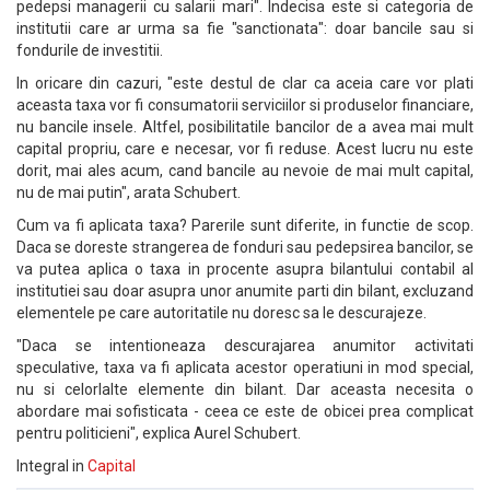
pedepsi managerii cu salarii mari". Indecisa este si categoria de
institutii care ar urma sa fie "sanctionata": doar bancile sau si
fondurile de investitii.
In oricare din cazuri, "este destul de clar ca aceia care vor plati
aceasta taxa vor fi consumatorii serviciilor si produselor financiare,
nu bancile insele. Altfel, posibilitatile bancilor de a avea mai mult
capital propriu, care e necesar, vor fi reduse. Acest lucru nu este
dorit, mai ales acum, cand bancile au nevoie de mai mult capital,
nu de mai putin", arata Schubert.
Cum va fi aplicata taxa? Parerile sunt diferite, in functie de scop.
Daca se doreste strangerea de fonduri sau pedepsirea bancilor, se
va putea aplica o taxa in procente asupra bilantului contabil al
institutiei sau doar asupra unor anumite parti din bilant, excluzand
elementele pe care autoritatile nu doresc sa le descurajeze.
"Daca se intentioneaza descurajarea anumitor activitati
speculative, taxa va fi aplicata acestor operatiuni in mod special,
nu si celorlalte elemente din bilant. Dar aceasta necesita o
abordare mai sofisticata - ceea ce este de obicei prea complicat
pentru politicieni", explica Aurel Schubert.
Integral in
Capital