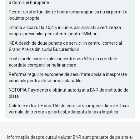
a Comisiei Europene
Peste trei sferturi dintre tinerii romani spun ca nu isi permit o
locuinta proprie
Inflatia a scazut la 10,4% in iunie, dar analistii avertizeaza
asupra presiunilor persistente pentru IMM-uri
IKEA deschide doua puncte de servicii in centrul comercial
Grand Arena din sudul Bucurestiului
Imobiliarele comerciale concentreaza 54% din creditele
acordate companiilor nefinanciare
Reforma regulilor europene de securitate sociala inaspreste
conditiile pentru detasarea salariatilor
NETOPIA Payments a obtinut autorizatia BNR de institutie de
plata
Coletele extra-UE sub 150 de euro se scumpesc din iulie: taxa
vamala de trei euro pe articol, adaugata la taxa logistica
Informațiile despre cursul valutar BNR sunt preluate de pe site-ul