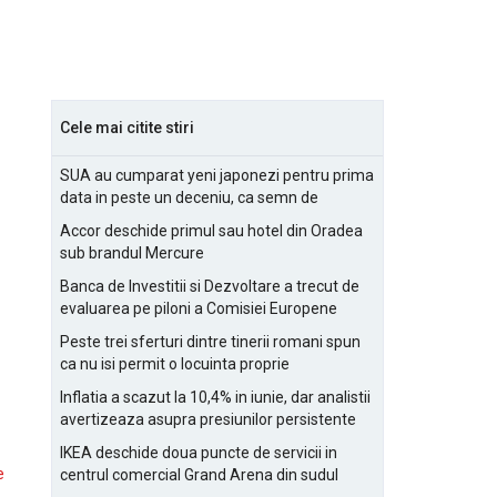
Cele mai citite stiri
SUA au cumparat yeni japonezi pentru prima
data in peste un deceniu, ca semn de
prietenie
Accor deschide primul sau hotel din Oradea
sub brandul Mercure
Banca de Investitii si Dezvoltare a trecut de
evaluarea pe piloni a Comisiei Europene
Peste trei sferturi dintre tinerii romani spun
ca nu isi permit o locuinta proprie
Inflatia a scazut la 10,4% in iunie, dar analistii
avertizeaza asupra presiunilor persistente
pentru IMM-uri
IKEA deschide doua puncte de servicii in
e
centrul comercial Grand Arena din sudul