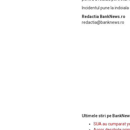
Incidentul pune la indoiala
Redactia BankNews.ro
redactia@banknews.ro
Ultimele stiri pe BankNew
SUA au cumparat yen
Accor deschide prim