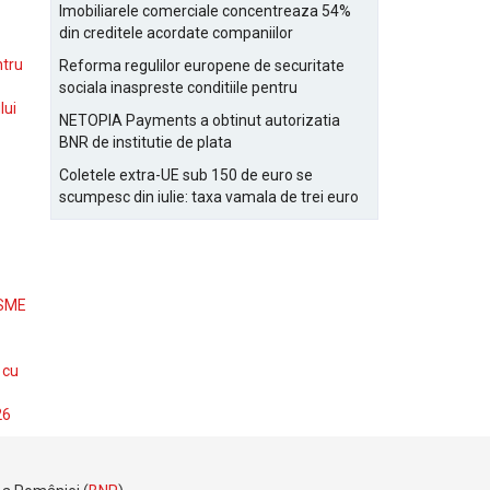
Bucurestiului
Imobiliarele comerciale concentreaza 54%
din creditele acordate companiilor
nefinanciare
ntru
Reforma regulilor europene de securitate
sociala inaspreste conditiile pentru
lui
detasarea salariatilor
NETOPIA Payments a obtinut autorizatia
BNR de institutie de plata
Coletele extra-UE sub 150 de euro se
scumpesc din iulie: taxa vamala de trei euro
pe articol, adaugata la taxa logistica
 SME
 cu
26