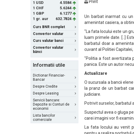
Print
1 USD
4.5584
1 CHF
5.6244
1 GBP
6.1277
Un barbat inarmat cu un c
1 gr. aur
632.7824
amenintat casiera, a obtin
Curs BNR complet
"La fata locului este un grup
Convertor valutar
luam primele date. [..] Es
Curs valutar banci
barbatul doar a amenintat
Convertor valutar
cuvant al Politiei Capitalei
bănci
"Politia a fost avertizat
panica. Este un autor necu
Informatii utile
Actualizare
Dictionar Financiar-
Bancar
O sucursala a bancii elene 
Despre Credite
la pranz de un barbat ca
Despre Leasing
judiciare.
Servicii bancare:
Potrivit surselor, barbatul
Depozite si Conturi de
economii
Suspectul avea o gluga pe
Lista bancilor
carei imagini vor fi examin
comerciale
La fata locului au venit 
pentru a realiza portretul-