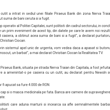
utit a intrat in sediul unei filiale Piraeus Bank din zona Nerva Trai
ut suma de bani ceruta si a fugit.
 operativ al Politiei Capitalei, sunt politisti din cadrul sectorului, in conc
te un prim eveniment de acest tip, din datele pe care le avem noi rezul
 casiera, a obtinut acea suma de bani si a fugit", a declarat purtator
, Christian Ciocan.
a prin sistemul apel unic de urgenta, vom vedea daca a apasat si buton
noscut, un barbat", a mai declarat Christian Ciocan la Realitatea TV.
Piraeus Bank, situata pe strada Nerva Traian din Capitala, a fost jefuita
re a amenintat-o pe casiera cu un cutit, au declarat pentru NewsIn s
 ar fi apucat sa fure 4.000 de RON.
 cap si o masca medicinala pe fata. Banca are camere de supraveghere,
ate.
politisti care aduna marturii si incearca sa afle semnalmentele barba
robot.