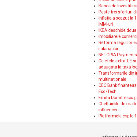
Banca de Investitii 
Peste trei sferturi d
Inflatia a scazut la 
IMM-uri
IKEA deschide doua p
Imobiliarele comerc
Reforma regulilor e
salariatilor
NETOPIA Payments a 
Coletele extra-UE su
adaugata la taxa log
Transformarile din i
multinationale
CEC Bank finanteaza 
Eco-Tech
Emilia Dumitrescu p
Cheltuielile de marke
influencerii
Platformele cripto f