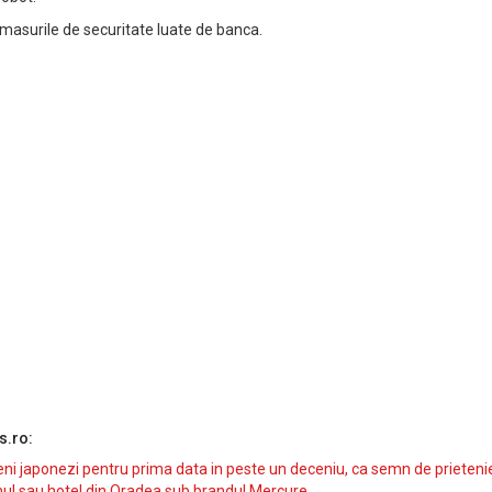
 masurile de securitate luate de banca.
s.ro:
i japonezi pentru prima data in peste un deceniu, ca semn de prieteni
ul sau hotel din Oradea sub brandul Mercure