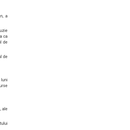
an, a
luzie
ta ca
ul de
ul de
 luni
urse
 ale
tului