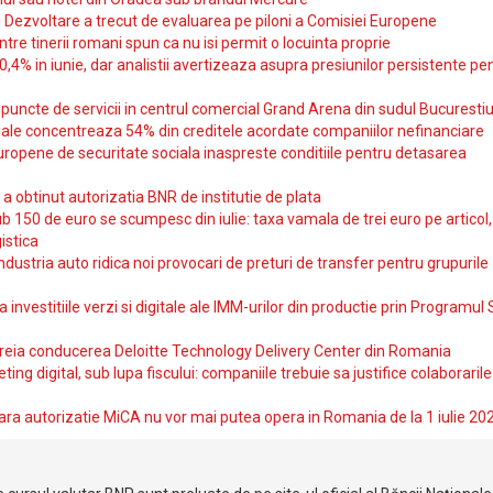
si Dezvoltare a trecut de evaluarea pe piloni a Comisiei Europene
intre tinerii romani spun ca nu isi permit o locuinta proprie
10,4% in iunie, dar analistii avertizeaza asupra presiunilor persistente pe
uncte de servicii in centrul comercial Grand Arena din sudul Bucurestiu
iale concentreaza 54% din creditele acordate companiilor nefinanciare
uropene de securitate sociala inaspreste conditiile pentru detasarea
obtinut autorizatia BNR de institutie de plata
b 150 de euro se scumpesc din iulie: taxa vamala de trei euro pe articol,
istica
ndustria auto ridica noi provocari de preturi de transfer pentru grupurile
investitiile verzi si digitale ale IMM-urilor din productie prin Programul
reia conducerea Deloitte Technology Delivery Center din Romania
ting digital, sub lupa fiscului: companiile trebuie sa justifice colaborarile
ara autorizatie MiCA nu vor mai putea opera in Romania de la 1 iulie 20