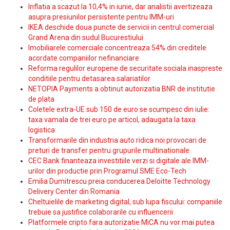
Inflatia a scazut la 10,4% in iunie, dar analistii avertizeaza
asupra presiunilor persistente pentru IMM-uri
IKEA deschide doua puncte de servicii in centrul comercial
Grand Arena din sudul Bucurestiului
Imobiliarele comerciale concentreaza 54% din creditele
acordate companiilor nefinanciare
Reforma regulilor europene de securitate sociala inaspreste
conditiile pentru detasarea salariatilor
NETOPIA Payments a obtinut autorizatia BNR de institutie
de plata
Coletele extra-UE sub 150 de euro se scumpesc din iulie:
taxa vamala de trei euro pe articol, adaugata la taxa
logistica
Transformarile din industria auto ridica noi provocari de
preturi de transfer pentru grupurile multinationale
CEC Bank finanteaza investitiile verzi si digitale ale IMM-
urilor din productie prin Programul SME Eco-Tech
Emilia Dumitrescu preia conducerea Deloitte Technology
Delivery Center din Romania
Cheltuielile de marketing digital, sub lupa fiscului: companiile
trebuie sa justifice colaborarile cu influencerii
Platformele cripto fara autorizatie MiCA nu vor mai putea