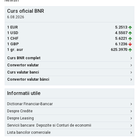
NewsIn
Curs oficial BNR
6.08.2026
1 EUR
5.2513
1 USD
4.5507
1 CHF
5.6221
1 GBP
6.1236
1 gr. aur
625.3970
Curs BNR complet
Convertor valutar
Curs valutar banci
Convertor valutar bănci
Informatii utile
Dictionar Financiar-Bancar
Despre Credite
Despre Leasing
Servicii bancare: Depozite si Conturi de economii
Lista bancilor comerciale