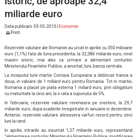
istoric, de aproape 32,4
miliarde euro
Data publicarii: 03-05-2010 |
Economie
Print
Rezervele valutare ale Romaniei au urcat in aprilie cu 350 milioane
euro (1,1%) fata de luna precedenta, la 32,386 miliarde euro, nivel
maxim istoric, mai ales ca urmare a alimentarii conturilor
Ministerului Finantelor Publice, a anuntat, luni, banca centrala.
La inceputul lunii martie Comisia Europeana a deblocat transa a
doua, in valoare de 1 miliard euro pentru Romania. Tot in martie,
Romania a plasat pe piata externa 1 miliard euro, prin obligatiuni
cu maturitate la cinci ani, la o rata a cuponului de 5%.
In februarie, rezervele valutare revenisera pe crestere, la 29,7
miliarde euro, dupa scaderile inregistrate in ianuarie si decembrie.
Anterior, rezervele valutare atinsesera varfuri record pentru cinci
luni la rand.
In aprilie, intrarile au insumat 1,37 miliarde euro, reprezentand
"alimentarea conturilor Ministerului Finantelor Publice, modificarea