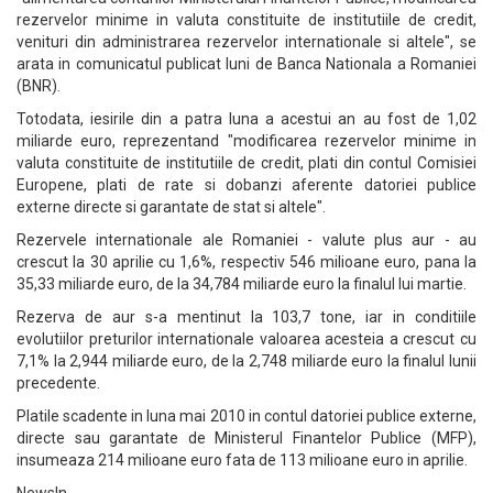
rezervelor minime in valuta constituite de institutiile de credit,
venituri din administrarea rezervelor internationale si altele", se
arata in comunicatul publicat luni de Banca Nationala a Romaniei
(BNR).
Totodata, iesirile din a patra luna a acestui an au fost de 1,02
miliarde euro, reprezentand "modificarea rezervelor minime in
valuta constituite de institutiile de credit, plati din contul Comisiei
Europene, plati de rate si dobanzi aferente datoriei publice
externe directe si garantate de stat si altele".
Rezervele internationale ale Romaniei - valute plus aur - au
crescut la 30 aprilie cu 1,6%, respectiv 546 milioane euro, pana la
35,33 miliarde euro, de la 34,784 miliarde euro la finalul lui martie.
Rezerva de aur s-a mentinut la 103,7 tone, iar in conditiile
evolutiilor preturilor internationale valoarea acesteia a crescut cu
7,1% la 2,944 miliarde euro, de la 2,748 miliarde euro la finalul lunii
precedente.
Platile scadente in luna mai 2010 in contul datoriei publice externe,
directe sau garantate de Ministerul Finantelor Publice (MFP),
insumeaza 214 milioane euro fata de 113 milioane euro in aprilie.