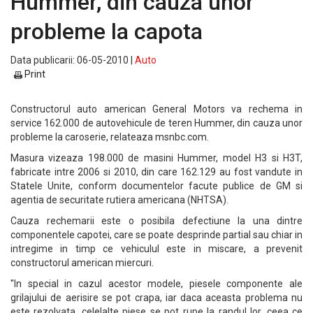
Hummer, din cauza unor
probleme la capota
Data publicarii: 06-05-2010 |
Auto
Print
Constructorul auto american General Motors va rechema in
service 162.000 de autovehicule de teren Hummer, din cauza unor
probleme la caroserie, relateaza msnbc.com.
Masura vizeaza 198.000 de masini Hummer, model H3 si H3T,
fabricate intre 2006 si 2010, din care 162.129 au fost vandute in
Statele Unite, conform documentelor facute publice de GM si
agentia de securitate rutiera americana (NHTSA).
Cauza rechemarii este o posibila defectiune la una dintre
componentele capotei, care se poate desprinde partial sau chiar in
intregime in timp ce vehiculul este in miscare, a prevenit
constructorul american miercuri.
''In special in cazul acestor modele, piesele componente ale
grilajului de aerisire se pot crapa, iar daca aceasta problema nu
este rezolvata, celelalte piese se pot rupe la randul lor, ceea ce