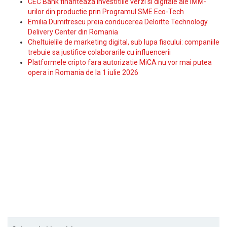
CEC Bank finanteaza investitiile verzi si digitale ale IMM-
urilor din productie prin Programul SME Eco-Tech
Emilia Dumitrescu preia conducerea Deloitte Technology
Delivery Center din Romania
Cheltuielile de marketing digital, sub lupa fiscului: companiile
trebuie sa justifice colaborarile cu influencerii
Platformele cripto fara autorizatie MiCA nu vor mai putea
opera in Romania de la 1 iulie 2026