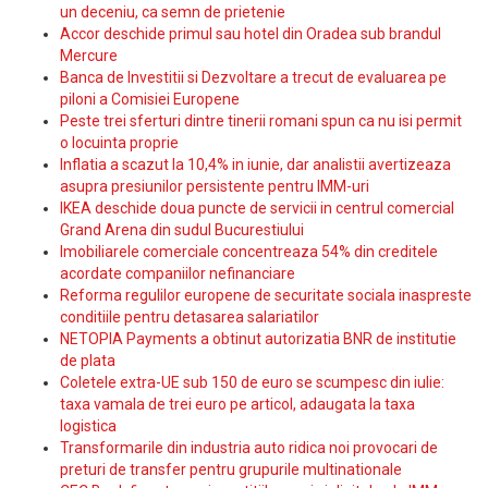
un deceniu, ca semn de prietenie
Accor deschide primul sau hotel din Oradea sub brandul
Mercure
Banca de Investitii si Dezvoltare a trecut de evaluarea pe
piloni a Comisiei Europene
Peste trei sferturi dintre tinerii romani spun ca nu isi permit
o locuinta proprie
Inflatia a scazut la 10,4% in iunie, dar analistii avertizeaza
asupra presiunilor persistente pentru IMM-uri
IKEA deschide doua puncte de servicii in centrul comercial
Grand Arena din sudul Bucurestiului
Imobiliarele comerciale concentreaza 54% din creditele
acordate companiilor nefinanciare
Reforma regulilor europene de securitate sociala inaspreste
conditiile pentru detasarea salariatilor
NETOPIA Payments a obtinut autorizatia BNR de institutie
de plata
Coletele extra-UE sub 150 de euro se scumpesc din iulie:
taxa vamala de trei euro pe articol, adaugata la taxa
logistica
Transformarile din industria auto ridica noi provocari de
preturi de transfer pentru grupurile multinationale