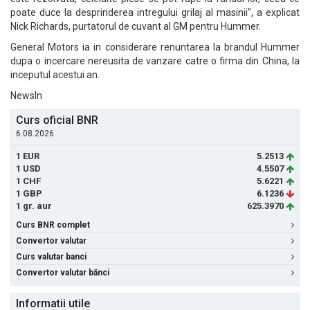
poate duce la desprinderea intregului grilaj al masinii'', a explicat
Nick Richards, purtatorul de cuvant al GM pentru Hummer.
General Motors ia in considerare renuntarea la brandul Hummer
dupa o incercare nereusita de vanzare catre o firma din China, la
inceputul acestui an.
NewsIn
Curs oficial BNR
6.08.2026
1 EUR
5.2513
1 USD
4.5507
1 CHF
5.6221
1 GBP
6.1236
1 gr. aur
625.3970
Curs BNR complet
Convertor valutar
Curs valutar banci
Convertor valutar bănci
Informatii utile