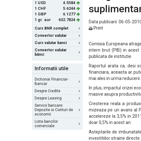
1 USD
4.5584
suplimenta
1 CHF
5.6244
1 GBP
6.1277
1 gr. aur
632.7824
Data publicarii: 06-05-2010
Print
Curs BNR complet
Convertor valutar
Curs valutar banci
Comisia Europeana atrage 
intern brut (PIB) in aces
Convertor valutar
bănci
publicata de institutie.
Raportul arata ca, desi s
Informatii utile
financiara, aceasta ar pu
mai ales in urma reducerii i
Dictionar Financiar-
Bancar
In plus, impactul crizei ec
Despre Credite
masive asupra productivita
Despre Leasing
Cresterea reala a produsul
Servicii bancare:
mizeaza pe un avans al PI
Depozite si Conturi de
economii
accelereze la 3,5% in 201
Lista bancilor
doar 0,5% in acest an.
comerciale
Asteptarile de imbunatatir
investitiilor straine direc