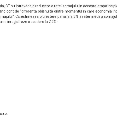
a, CE nu intrevede o reducere a ratei somajului in aceasta etapa incip
nand cont de "diferenta obisnuita dintre momentul in care economia in
omajului", CE estimeaza o crestere pana la 8,5% a ratei medii a somajul
 se inregistreze o scadere la 7,9%.
s.ro: