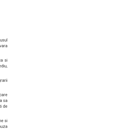
dusul
avara
a si
diu,
rarii
 care
a sa
i de
ne si
cauza