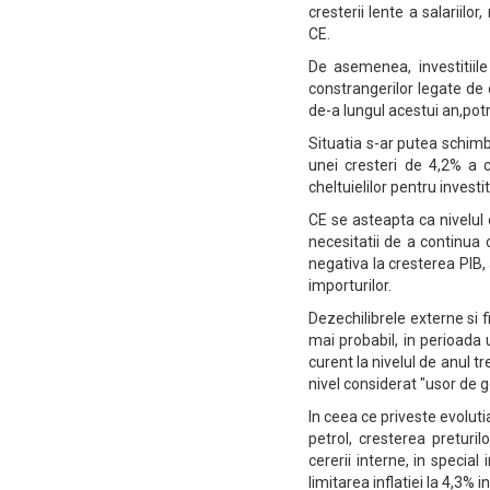
cresterii lente a salariilor
CE.
De asemenea, investitiile
constrangerilor legate de 
de-a lungul acestui an,potr
Situatia s-ar putea schimb
unei cresteri de 4,2% a c
cheltuielilor pentru investiti
CE se asteapta ca nivelul
necesitatii de a continua 
negativa la cresterea PIB,
importurilor.
Dezechilibrele externe si 
mai probabil, in perioada
curent la nivelul de anul tr
nivel considerat "usor de ge
In ceea ce priveste evolutia
petrol, cresterea preturi
cererii interne, in speci
limitarea inflatiei la 4,3% i