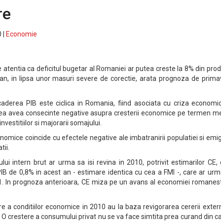
re
 |
Economie
atentia ca deficitul bugetar al Romaniei ar putea creste la 8% din pro
t an, in lipsa unor masuri severe de corectie, arata prognoza de prim
caderea PIB este ciclica in Romania, fiind asociata cu criza economic
tea avea consecinte negative asupra cresterii economice pe termen me
nvestitiilor si majorarii somajului.
onomice coincide cu efectele negative ale imbatranirii populatiei si emig
tii.
ui intern brut ar urma sa isi revina in 2010, potrivit estimarilor CE,
B de 0,8% in acest an - estimare identica cu cea a FMI -, care ar urm
1. In prognoza anterioara, CE miza pe un avans al economiei romanest
e a conditiilor economice in 2010 au la baza revigorarea cererii exter
te. O crestere a consumului privat nu se va face simtita prea curand din 