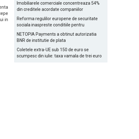
Bucurestiului
Imobiliarele comerciale concentreaza 54%
ienta
din creditele acordate companiilor
cepe
nefinanciare
Reforma regulilor europene de securitate
ui in
sociala inaspreste conditiile pentru
detasarea salariatilor
NETOPIA Payments a obtinut autorizatia
BNR de institutie de plata
Coletele extra-UE sub 150 de euro se
scumpesc din iulie: taxa vamala de trei euro
pe articol, adaugata la taxa logistica