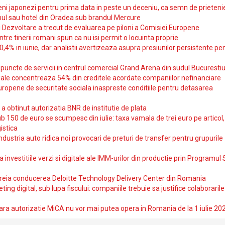
i japonezi pentru prima data in peste un deceniu, ca semn de prieteni
ul sau hotel din Oradea sub brandul Mercure
si Dezvoltare a trecut de evaluarea pe piloni a Comisiei Europene
intre tinerii romani spun ca nu isi permit o locuinta proprie
10,4% in iunie, dar analistii avertizeaza asupra presiunilor persistente pe
uncte de servicii in centrul comercial Grand Arena din sudul Bucurestiu
iale concentreaza 54% din creditele acordate companiilor nefinanciare
uropene de securitate sociala inaspreste conditiile pentru detasarea
obtinut autorizatia BNR de institutie de plata
b 150 de euro se scumpesc din iulie: taxa vamala de trei euro pe articol,
istica
ndustria auto ridica noi provocari de preturi de transfer pentru grupurile
investitiile verzi si digitale ale IMM-urilor din productie prin Programul
reia conducerea Deloitte Technology Delivery Center din Romania
ting digital, sub lupa fiscului: companiile trebuie sa justifice colaborarile
ara autorizatie MiCA nu vor mai putea opera in Romania de la 1 iulie 20