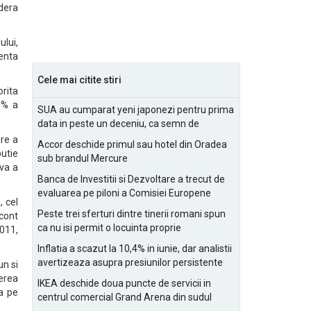
idera
lui,
lenta
Cele mai citite stiri
orita
8% a
SUA au cumparat yeni japonezi pentru prima
data in peste un deceniu, ca semn de
prietenie
are a
Accor deschide primul sau hotel din Oradea
butie
sub brandul Mercure
iva a
Banca de Investitii si Dezvoltare a trecut de
evaluarea pe piloni a Comisiei Europene
, cel
Peste trei sferturi dintre tinerii romani spun
 cont
ca nu isi permit o locuinta proprie
2011,
Inflatia a scazut la 10,4% in iunie, dar analistii
avertizeaza asupra presiunilor persistente
un si
pentru IMM-uri
derea
IKEA deschide doua puncte de servicii in
za pe
centrul comercial Grand Arena din sudul