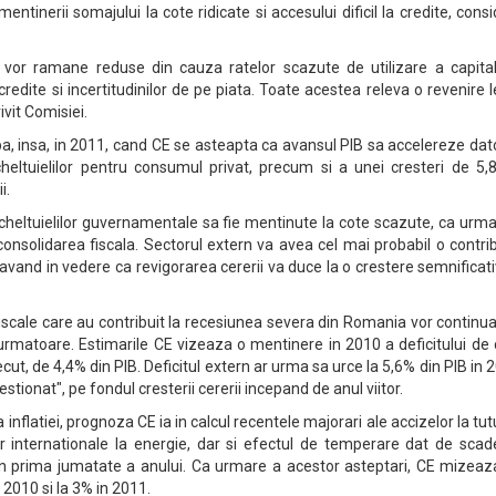
, mentinerii somajului la cote ridicate si accesului dificil la credite, cons
 vor ramane reduse din cauza ratelor scazute de utilizare a capitalu
credite si incertitudinilor de pe piata. Toate acestea releva o revenire 
ivit Comisiei.
a, insa, in 2011, cand CE se asteapta ca avansul PIB sa accelereze dat
heltuielilor pentru consumul privat, precum si a unei cresteri de 5,
i.
 cheltuielilor guvernamentale sa fie mentinute la cote scazute, ca urm
consolidarea fiscala. Sectorul extern va avea cel mai probabil o contri
 avand in vedere ca revigorarea cererii va duce la o crestere semnificat
fiscale care au contribuit la recesiunea severa din Romania vor continua
 urmatoare. Estimarile CE vizeaza o mentinere in 2010 a deficitului de
ecut, de 4,4% din PIB. Deficitul extern ar urma sa urce la 5,6% din PIB in 
stionat", pe fondul cresterii cererii incepand de anul viitor.
 inflatiei, prognoza CE ia in calcul recentele majorari ale accizelor la tut
lor internationale la energie, dar si efectul de temperare dat de sca
al in prima jumatate a anului. Ca urmare a acestor asteptari, CE mizea
n 2010 si la 3% in 2011.