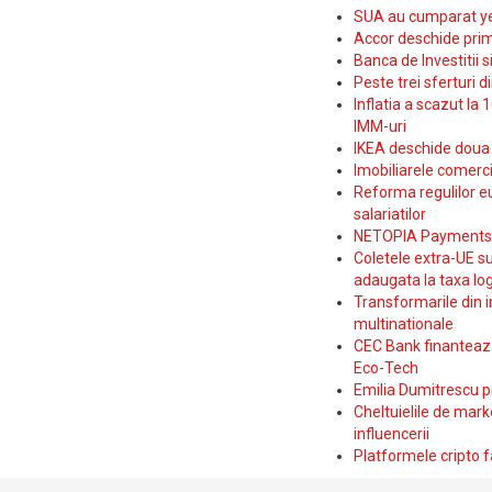
SUA au cumparat yen
Accor deschide prim
Banca de Investitii 
Peste trei sferturi d
Inflatia a scazut la 
IMM-uri
IKEA deschide doua p
Imobiliarele comerc
Reforma regulilor e
salariatilor
NETOPIA Payments a 
Coletele extra-UE su
adaugata la taxa log
Transformarile din i
multinationale
CEC Bank finanteaza 
Eco-Tech
Emilia Dumitrescu p
Cheltuielile de marke
influencerii
Platformele cripto f