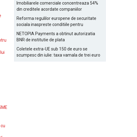
Bucurestiului
Imobiliarele comerciale concentreaza 54%
din creditele acordate companiilor
nefinanciare
e
Reforma regulilor europene de securitate
sociala inaspreste conditiile pentru
detasarea salariatilor
NETOPIA Payments a obtinut autorizatia
BNR de institutie de plata
ntru
Coletele extra-UE sub 150 de euro se
lui
scumpesc din iulie: taxa vamala de trei euro
pe articol, adaugata la taxa logistica
 SME
 cu