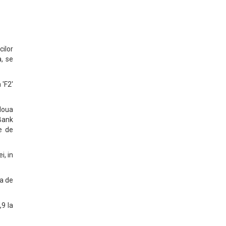
cilor
, se
 'F2'
 doua
 Bank
le de
i, in
ta de
,9 la