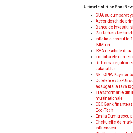
Ultimele stiri pe BankNew
SUA au cumparat yen
Accor deschide prim
Banca de Investitii 
Peste trei sferturi d
Inflatia a scazut la 
IMM-uri
IKEA deschide doua p
Imobiliarele comerc
Reforma regulilor e
salariatilor
NETOPIA Payments a 
Coletele extra-UE su
adaugata la taxa log
Transformarile din i
multinationale
CEC Bank finanteaza 
Eco-Tech
Emilia Dumitrescu p
Cheltuielile de marke
influencerii