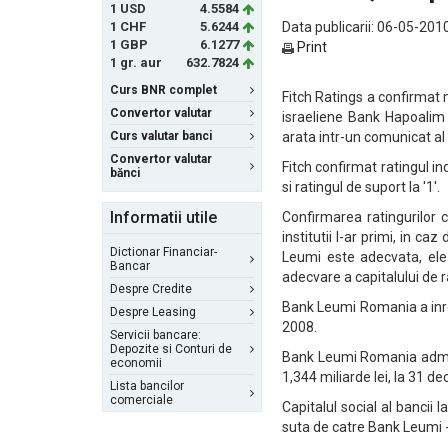
1 USD
4.5584
1 CHF
5.6244
Data publicarii: 06-05-2010
1 GBP
6.1277
Print
1 gr. aur
632.7824
Curs BNR complet
Fitch Ratings a confirmat m
Convertor valutar
israeliene Bank Hapoalim 
Curs valutar banci
arata intr-un comunicat al
Convertor valutar
Fitch confirmat ratingul ind
bănci
si ratingul de suport la '1'.
Informatii utile
Confirmarea ratingurilor c
institutii l-ar primi, in c
Dictionar Financiar-
Leumi este adecvata, ele 
Bancar
adecvare a capitalului de ra
Despre Credite
Bank Leumi Romania a inregi
Despre Leasing
2008.
Servicii bancare:
Depozite si Conturi de
Bank Leumi Romania admini
economii
1,344 miliarde lei, la 31 d
Lista bancilor
comerciale
Capitalul social al bancii
suta de catre Bank Leumi - 