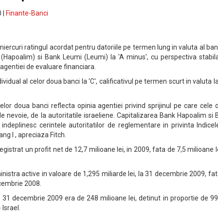
 |
Finante-Banci
iercuri ratingul acordat pentru datoriile pe termen lung in valuta al ban
(Hapoalim) si Bank Leumi (Leumi) la 'A minus', cu perspectiva stabila
 agentiei de evaluare financiara.
ividual al celor doua banci la 'C', calificativul pe termen scurt in valuta la
elor doua banci reflecta opinia agentiei privind sprijinul pe care cele
az de nevoie, de la autoritatile israeliene. Capitalizarea Bank Hapoalim si
indeplinesc cerintele autoritatilor de reglementare in privinta Indice
ng I , apreciaza Fitch.
strat un profit net de 12,7 milioane lei, in 2009, fata de 7,5 milioane le
stra active in valoare de 1,295 miliarde lei, la 31 decembrie 2009, fa
ecembrie 2008.
 la 31 decembrie 2009 era de 248 milioane lei, detinut in proportie de 99
Israel.