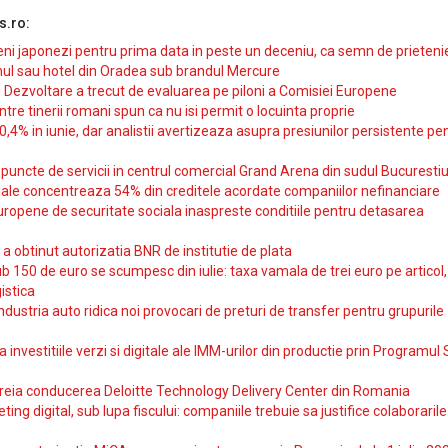
s.ro:
i japonezi pentru prima data in peste un deceniu, ca semn de prieteni
ul sau hotel din Oradea sub brandul Mercure
si Dezvoltare a trecut de evaluarea pe piloni a Comisiei Europene
intre tinerii romani spun ca nu isi permit o locuinta proprie
10,4% in iunie, dar analistii avertizeaza asupra presiunilor persistente pe
uncte de servicii in centrul comercial Grand Arena din sudul Bucurestiu
iale concentreaza 54% din creditele acordate companiilor nefinanciare
uropene de securitate sociala inaspreste conditiile pentru detasarea
obtinut autorizatia BNR de institutie de plata
b 150 de euro se scumpesc din iulie: taxa vamala de trei euro pe articol,
istica
ndustria auto ridica noi provocari de preturi de transfer pentru grupurile
investitiile verzi si digitale ale IMM-urilor din productie prin Programul
reia conducerea Deloitte Technology Delivery Center din Romania
ting digital, sub lupa fiscului: companiile trebuie sa justifice colaborarile