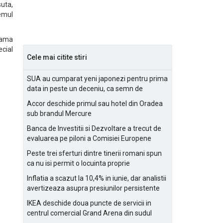
suta,
temul
gama
ecial
Cele mai citite stiri
SUA au cumparat yeni japonezi pentru prima
data in peste un deceniu, ca semn de
prietenie
Accor deschide primul sau hotel din Oradea
sub brandul Mercure
Banca de Investitii si Dezvoltare a trecut de
evaluarea pe piloni a Comisiei Europene
Peste trei sferturi dintre tinerii romani spun
ca nu isi permit o locuinta proprie
Inflatia a scazut la 10,4% in iunie, dar analistii
avertizeaza asupra presiunilor persistente
pentru IMM-uri
IKEA deschide doua puncte de servicii in
centrul comercial Grand Arena din sudul