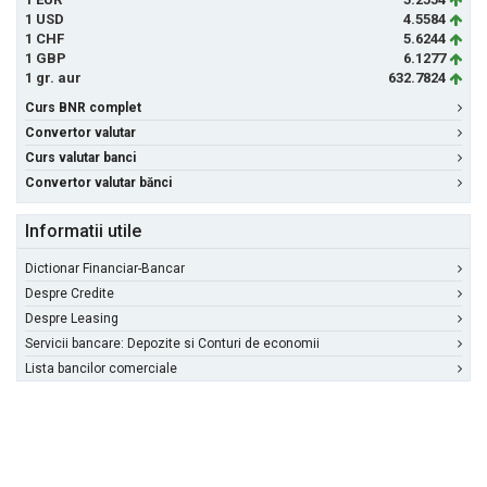
1 USD
4.5584
1 CHF
5.6244
1 GBP
6.1277
1 gr. aur
632.7824
Curs BNR complet
Convertor valutar
Curs valutar banci
Convertor valutar bănci
Informatii utile
Dictionar Financiar-Bancar
Despre Credite
Despre Leasing
Servicii bancare: Depozite si Conturi de economii
Lista bancilor comerciale