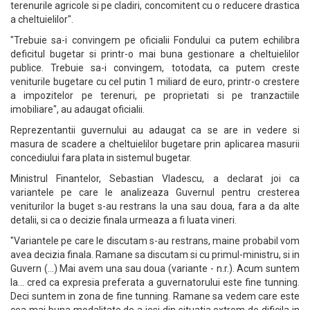
terenurile agricole si pe cladiri, concomitent cu o reducere drastica
a cheltuielilor".
"Trebuie sa-i convingem pe oficialii Fondului ca putem echilibra
deficitul bugetar si printr-o mai buna gestionare a cheltuielilor
publice. Trebuie sa-i convingem, totodata, ca putem creste
veniturile bugetare cu cel putin 1 miliard de euro, printr-o crestere
a impozitelor pe terenuri, pe proprietati si pe tranzactiile
imobiliare", au adaugat oficialii.
Reprezentantii guvernului au adaugat ca se are in vedere si
masura de scadere a cheltuielilor bugetare prin aplicarea masurii
concediului fara plata in sistemul bugetar.
Ministrul Finantelor, Sebastian Vladescu, a declarat joi ca
variantele pe care le analizeaza Guvernul pentru cresterea
veniturilor la buget s-au restrans la una sau doua, fara a da alte
detalii, si ca o decizie finala urmeaza a fi luata vineri.
"Variantele pe care le discutam s-au restrans, maine probabil vom
avea decizia finala. Ramane sa discutam si cu primul-ministru, si in
Guvern (...) Mai avem una sau doua (variante - n.r.). Acum suntem
la... cred ca expresia preferata a guvernatorului este fine tunning.
Deci suntem in zona de fine tunning. Ramane sa vedem care este