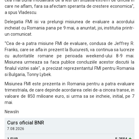
cea mai buna modalitate de a iesi din situatia extrem de dificila in
care ne aflam, fara sa afectam speranta de crestere economica",
a spus Vladescu.
Delegatia FMI isi va prelungi misiunea de evaluare a acordului
incheiat cu Romania pana pe 9 mai, a anuntat, joi, institutia printr-
un comunicat.
''Cea de-a patra misiune FMI de evaluare, condusa de Jeffrey R.
Franks, care se afla in prezent la Bucuresti, va continua sa lucreze
cu autoritatile romane pe perioada weekend-ului 8-9 mai.
Misiunea urmeaza sa faca publice concluziile acestor discutii la
finalul vizitei sale", a precizat reprezentantul FMI pentru Romania
si Bulgaria, Tonny Lybek.
Misiunea FMI este prezenta in Romania pentru a patra evaluare
trimestriala, de care depinde acordarea celei de-a cincea transe, in
valoare de 850 milioane euro, si urma sa se incheie, initial, pe 7
mai.
NewsIn
Curs oficial BNR
7.08.2026
1 EUR
5.2554