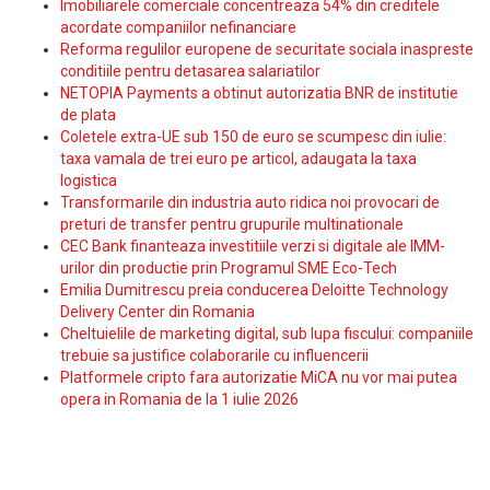
Imobiliarele comerciale concentreaza 54% din creditele
acordate companiilor nefinanciare
Reforma regulilor europene de securitate sociala inaspreste
conditiile pentru detasarea salariatilor
NETOPIA Payments a obtinut autorizatia BNR de institutie
de plata
Coletele extra-UE sub 150 de euro se scumpesc din iulie:
taxa vamala de trei euro pe articol, adaugata la taxa
logistica
Transformarile din industria auto ridica noi provocari de
preturi de transfer pentru grupurile multinationale
CEC Bank finanteaza investitiile verzi si digitale ale IMM-
urilor din productie prin Programul SME Eco-Tech
Emilia Dumitrescu preia conducerea Deloitte Technology
Delivery Center din Romania
Cheltuielile de marketing digital, sub lupa fiscului: companiile
trebuie sa justifice colaborarile cu influencerii
Platformele cripto fara autorizatie MiCA nu vor mai putea
opera in Romania de la 1 iulie 2026