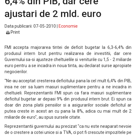
6,4% din PIB, dar cere
ajustari de 2 mld. euro
Data publicarii: 07-05-2010 |
Economie
Print
FMI accepta majorarea tintei de deficit bugetar la 6,3-6,4% din
produsul intern brut pentru realizarea de investitii, dar cere
Guvernului sa-si ajusteze cheltuielile si veniturile cu 1,5 - 2 miliarde
euro pentru a se incadra in noua tinta, au declarat surse apropiate
negocierilor.
"Ne-au acceptat cresterea deficitului pana la cel mult 6,4% din PIB,
insa ne cer sa luam masuri suplimentare pentru a ne incadra in
cheltuieli. Reprezentantii FMI spun ca fara masuri suplimentare
deficitul bugetar ar depasi 9% din produsul intern brut. Ei spun ca
doar din zona platii pensiilor si a asigurarilor sociale deficitul ar
putea creste in acest an cu pana la 8%, adica cu mai mult de 2
miliarde de euro", au spus sursele citate.
Reprezentantii guvernului au precizat "ca nu este neaparat nevoie
de o crestere a cotei unice si a TVA, ci pot fi crescute impozitele pe