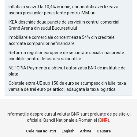
Inflatia a scazut la 10,4% in iunie, dar analistii avertizeaza
asupra presiunilor persistente pentru IMM-uri
IKEA deschide doua puncte de servicii in centrul comercial
Grand Arena din sudul Bucurestiului
Imobiliarele comerciale concentreaza 54% din creditele
acordate companiilor nefinanciare
Reforma regulilor europene de securitate sociala inaspreste
conditiile pentru detasarea salariatilor
NETOPIA Payments a obtinut autorizatia BNR de institutie de
plata
Coletele extra-UE sub 150 de euro se scumpesc din iulie: taxa
vamala de trei euro pe articol, adaugata la taxa logistica
Informațiile despre cursul valutar BNR sunt preluate de pe site-ul
oficial al Băncii Naționale a României (
BNR
).
Cele mai noi stiri
English
Arhiva
Cautare