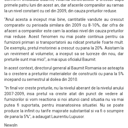
primele patru luni din acest an, dar afacerile companiilor au ramas
la un nivel constant cu cel din 2009, din cauza preturilor reduse.
"Anul acesta a inceput mai bine, cantitatile vandute au crescut
comparativ cu perioada similara din 2009 cu 8-10%, dar cifra de
afaceri a companiilor este cam la acelasi nivel din cauza preturilor
mai reduse. Acest fenomen nu mai poate continua pentru ca
furnizorii primari si transportatorii au ridicat preturile foarte mult.
De exemplu, pretul motorinei a crescut cu pana la 20%. Asistam la
un reviriment al volumelor, a inceput sa se lucreze din nou, dar
preturile sunt mai mici", a mai spus oficialul Baumit.
In acest context, directorul general al Baumit Romania se asteapta
la o crestere a preturilor materialelor de constructii cu pana la 5%
incepand cu semestrul al doilea din 2010.
"In final vor creste preturile, nu la nivelul aberant de la nivelul anului
2007-2009, insa pretul va creste atat din punct de vedere al
furnizorilor si vom reactiona si noi atunci cand situatia nu va mai
putea fi suportata, pentru insanatosirea situatiei. Nu se poate
produce la infinit cu tarife majorate substantial si va fi o scumpire
de pana la 5%", a adaugat Laurentiu Lupusor.
NewsIn