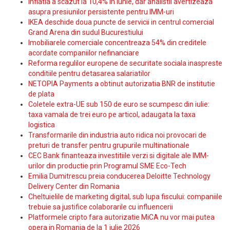
Inflatia a scazut la 10,4% in iunie, dar analistii avertizeaza
asupra presiunilor persistente pentru IMM-uri
IKEA deschide doua puncte de servicii in centrul comercial
Grand Arena din sudul Bucurestiului
Imobiliarele comerciale concentreaza 54% din creditele
acordate companiilor nefinanciare
Reforma regulilor europene de securitate sociala inaspreste
conditiile pentru detasarea salariatilor
NETOPIA Payments a obtinut autorizatia BNR de institutie
de plata
Coletele extra-UE sub 150 de euro se scumpesc din iulie:
taxa vamala de trei euro pe articol, adaugata la taxa
logistica
Transformarile din industria auto ridica noi provocari de
preturi de transfer pentru grupurile multinationale
CEC Bank finanteaza investitiile verzi si digitale ale IMM-
urilor din productie prin Programul SME Eco-Tech
Emilia Dumitrescu preia conducerea Deloitte Technology
Delivery Center din Romania
Cheltuielile de marketing digital, sub lupa fiscului: companiile
trebuie sa justifice colaborarile cu influencerii
Platformele cripto fara autorizatie MiCA nu vor mai putea
opera in Romania de la 1 iulie 2026