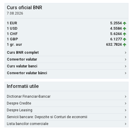
Curs oficial BNR
7.08.2026
1 EUR
5.2554
1 USD
4.5584
1 CHF
5.6244
1 GBP
6.1277
1 gr. aur
632.7824
Curs BNR complet
Convertor valutar
Curs valutar banci
Convertor valutar bănci
Informatii utile
Dictionar Financiar-Bancar
Despre Credite
Despre Leasing
Servicii bancare: Depozite si Conturi de economii
Lista bancilor comerciale