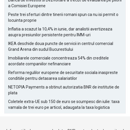
Banca de Investitii si Dezvoltare a trecut de evaluarea pe piloni
a Comisiei Europene
Peste trei sferturi dintre tinerii romani spun ca nu isi permit o
locuinta proprie
Inflatia a scazut la 10,4% in iunie, dar analistii avertizeaza
asupra presiunilor persistente pentru IMM-uri
IKEA deschide doua puncte de servicii in centrul comercial
Grand Arena din sudul Bucurestiului
Imobiliarele comerciale concentreaza 54% din creditele
acordate companiilor nefinanciare
Reforma regulilor europene de securitate sociala inaspreste
conditiile pentru detasarea salariatilor
NETOPIA Payments a obtinut autorizatia BNR de institutie de
plata
Coletele extra-UE sub 150 de euro se scumpesc din iulie: taxa
vamala de trei euro pe articol, adaugata la taxa logistica