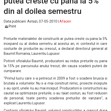
putea creste cu pana la 5%
din al doilea semestru
Data publicarii: Astazi, 07-05-2010 |
Afaceri
Print
Preturile materialelor de constructii ar putea creste cu pana la 5%
incepand cu al doilea semetru al acestui an, in contextul in care
costurile de productie au crescut, a declarat directorul general al
Baumit Romania, Laurentiu Lupusor.
Potrivit oficialului Baumit, producatorii au redus preturile cu pana
la 15% pe parcursului anului trecut, din cauza scaderii puterii de
cumparare.
"Primul lucru care s-a petrecut in 2009 a fost o scadere brusca si
brutala a volumelor. Nu s-a mai construit nimic, proiecte incepute
s-au oprit, unele nu au mai inceput. Producatorii si constructorii au
cautat sa optimizeze preturile, s-au taiat costuri, au fost reduceri
de personal, toate pentru scaderea preturilor de vanzare", a
explicat Laurentiu Lupusor.
Conform oficialului Baumit, volumul constructiilor a crescut dupa