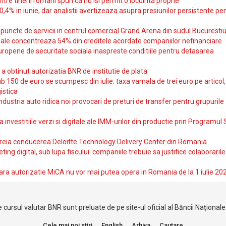
intre tinerii romani spun ca nu isi permit o locuinta proprie
10,4% in iunie, dar analistii avertizeaza asupra presiunilor persistente pe
uncte de servicii in centrul comercial Grand Arena din sudul Bucurestiu
iale concentreaza 54% din creditele acordate companiilor nefinanciare
uropene de securitate sociala inaspreste conditiile pentru detasarea
obtinut autorizatia BNR de institutie de plata
b 150 de euro se scumpesc din iulie: taxa vamala de trei euro pe articol,
istica
ndustria auto ridica noi provocari de preturi de transfer pentru grupurile
investitiile verzi si digitale ale IMM-urilor din productie prin Programul
reia conducerea Deloitte Technology Delivery Center din Romania
ting digital, sub lupa fiscului: companiile trebuie sa justifice colaborarile
ara autorizatie MiCA nu vor mai putea opera in Romania de la 1 iulie 20
 cursul valutar BNR sunt preluate de pe site-ul oficial al Băncii Național
Cele mai noi stiri
English
Arhiva
Cautare