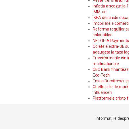
Peste trei sferturi d
Inflatia a scazut la 
IMM-uri
IKEA deschide doua p
Imobiliarele comerc
Reforma regulilor e
salariatilor
NETOPIA Payments a 
Coletele extra-UE su
adaugata la taxa log
Transformarile din i
multinationale
CEC Bank finanteaza 
Eco-Tech
Emilia Dumitrescu p
Cheltuielile de marke
influencerii
Platformele cripto f
Informațiile despre