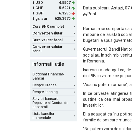
1 USD
4.5507
1 CHF
5.6221
Data publicarii: Astazi, 07
1 GBP
6.1236
Print
1 gr. aur
625.3970
Curs BNR complet
Romania se comporta ca un 
Convertor valutar
milioane de asistati socia
Curs valutar banci
bugetari, a spus guvernat
Convertor valutar
Guvernatorul Bancii Natio
bănci
social au, in schimb, venit
in Romania.
Informatii utile
Isarescu a adaugat ca, de
Dictionar Financiar-
din PIB, in vreme ce pe pa
Bancar
"Asa nu putem ramane", a 
Despre Credite
Despre Leasing
In ce priveste atingerea t
Servicii bancare:
sustine ca cea mai proast
Depozite si Conturi de
investitiilor.
economii
Lista bancilor
El a adaugat ca "nu poti s
comerciale
familie de om care munce
"Nu putem vorbi de solidar