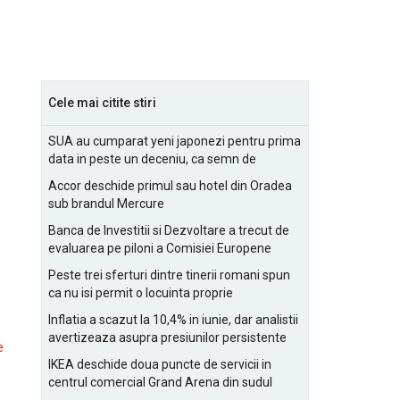
Cele mai citite stiri
SUA au cumparat yeni japonezi pentru prima
data in peste un deceniu, ca semn de
prietenie
Accor deschide primul sau hotel din Oradea
sub brandul Mercure
Banca de Investitii si Dezvoltare a trecut de
evaluarea pe piloni a Comisiei Europene
Peste trei sferturi dintre tinerii romani spun
ca nu isi permit o locuinta proprie
Inflatia a scazut la 10,4% in iunie, dar analistii
avertizeaza asupra presiunilor persistente
e
pentru IMM-uri
IKEA deschide doua puncte de servicii in
centrul comercial Grand Arena din sudul