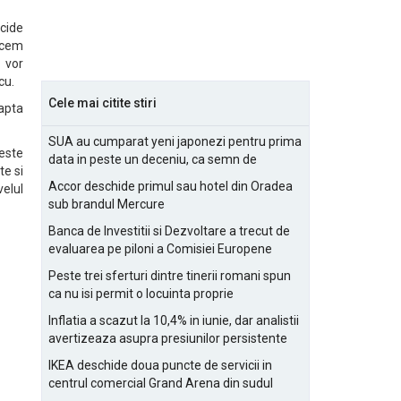
ecide
recem
 vor
cu.
Cele mai citite stiri
eapta
SUA au cumparat yeni japonezi pentru prima
este
data in peste un deceniu, ca semn de
te si
prietenie
Accor deschide primul sau hotel din Oradea
elul
sub brandul Mercure
Banca de Investitii si Dezvoltare a trecut de
evaluarea pe piloni a Comisiei Europene
Peste trei sferturi dintre tinerii romani spun
ca nu isi permit o locuinta proprie
Inflatia a scazut la 10,4% in iunie, dar analistii
avertizeaza asupra presiunilor persistente
pentru IMM-uri
IKEA deschide doua puncte de servicii in
centrul comercial Grand Arena din sudul