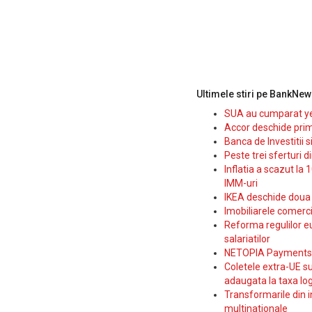
Ultimele stiri pe BankNew
SUA au cumparat yen
Accor deschide prim
Banca de Investitii 
Peste trei sferturi d
Inflatia a scazut la 
IMM-uri
IKEA deschide doua p
Imobiliarele comerc
Reforma regulilor e
salariatilor
NETOPIA Payments a 
Coletele extra-UE su
adaugata la taxa log
Transformarile din i
multinationale