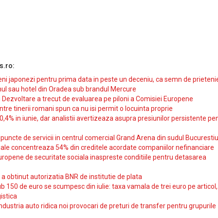
s.ro:
i japonezi pentru prima data in peste un deceniu, ca semn de prieteni
ul sau hotel din Oradea sub brandul Mercure
si Dezvoltare a trecut de evaluarea pe piloni a Comisiei Europene
intre tinerii romani spun ca nu isi permit o locuinta proprie
10,4% in iunie, dar analistii avertizeaza asupra presiunilor persistente pe
uncte de servicii in centrul comercial Grand Arena din sudul Bucurestiu
iale concentreaza 54% din creditele acordate companiilor nefinanciare
uropene de securitate sociala inaspreste conditiile pentru detasarea
obtinut autorizatia BNR de institutie de plata
b 150 de euro se scumpesc din iulie: taxa vamala de trei euro pe articol,
istica
ndustria auto ridica noi provocari de preturi de transfer pentru grupurile