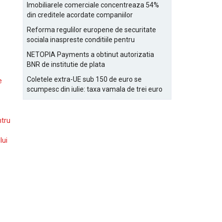
Bucurestiului
Imobiliarele comerciale concentreaza 54%
din creditele acordate companiilor
nefinanciare
Reforma regulilor europene de securitate
sociala inaspreste conditiile pentru
detasarea salariatilor
NETOPIA Payments a obtinut autorizatia
BNR de institutie de plata
Coletele extra-UE sub 150 de euro se
e
scumpesc din iulie: taxa vamala de trei euro
pe articol, adaugata la taxa logistica
ntru
lui