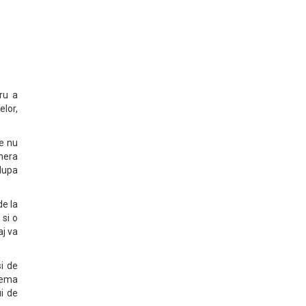
tru a
elor,
re nu
enera
dupa
de la
 si o
aj va
si de
chema
ui de