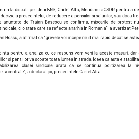
 chema la discutii pe liderii BNS, Cartel Alfa, Meridian si CSDR pentru a d
izie a presedintelui, de reducere a pensiilor si salariilor, sau daca t
ile anuntate de Traian Basescu se confirma, miscarile de protest nu
 sindicale, ci o stare care sa reflecte anarhia in Romania", a avertizat Pet
gdan Hossu, a afirmat ca "grevele vor incepe mult mai rapid decat se ast
edinta pentru a analiza cu ce raspuns vom veni la aceste masuri, dar 
lor si pensiilor va scoate toata lumea in strada. Ideea ca asta e stabilita
ilizarea clasei sindicale arata ca se continua politizarea la niv
e si centrale", a declarat joi, presedintele Cartel Alfa.