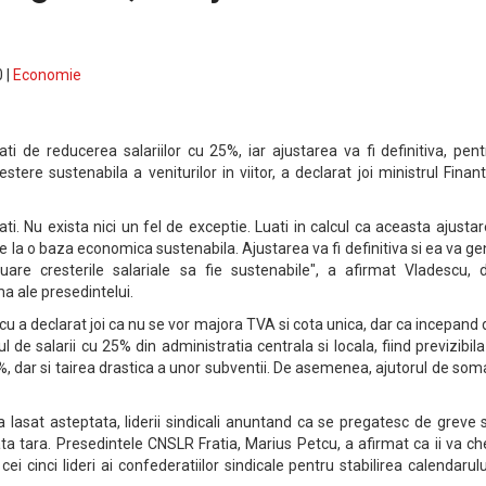
 |
Economie
tati de reducerea salariilor cu 25%, iar ajustarea va fi definitiva, pen
tere sustenabila a veniturilor in viitor, a declarat joi ministrul Finant
tati. Nu exista nici un fel de exceptie. Luati in calcul ca aceasta ajusta
le la o baza economica sustenabila. Ajustarea va fi definitiva si ea va g
nuare cresterile salariale sa fie sustenabile", a afirmat Vladescu, 
ma ale presedintelui.
u a declarat joi ca nu se vor majora TVA si cota unica, dar ca incepand 
 de salarii cu 25% din administratia centrala si locala, fiind previzibila
%, dar si tairea drastica a unor subventii. De asemenea, ajutorul de som
a lasat asteptata, liderii sindicali anuntand ca se pregatesc de greve 
ata tara. Presedintele CNSLR Fratia, Marius Petcu, a afirmat ca ii va 
 cei cinci lideri ai confederatiilor sindicale pentru stabilirea calendarul