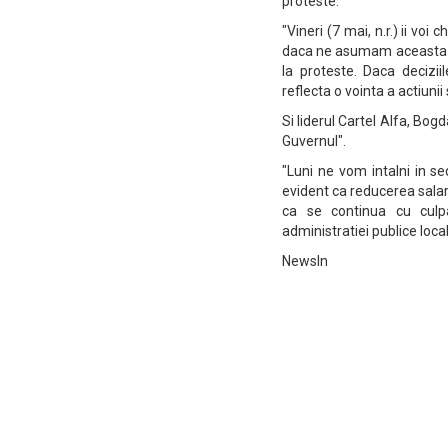
proteste.
"Vineri (7 mai, n.r.) ii voi
daca ne asumam aceasta dec
la proteste. Daca decizi
reflecta o vointa a actiunii
Si liderul Cartel Alfa, Bo
Guvernul".
"Luni ne vom intalni in s
evident ca reducerea salarii
ca se continua cu culpab
administratiei publice local
NewsIn