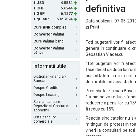
1 USD
4.5584
definitiva
1 CHF
5.6244
1 GBP
6.1277
1 gr. aur
632.7824
Data publicarii: 07-05-2010
Print
Curs BNR complet
Convertor valutar
Curs valutar banci
Toti bugetarii vor fi afec
genera in continuare o cres
Convertor valutar
bănci
Sebastian Vladescu.
"Toti bugetarii vor fi afec
Informatii utile
face decat sa duca lucruri
posibilitatea ca in conti
Dictionar Financiar-
Bancar
declaratiile pe aceasta te
Despre Credite
Presedintele Traian Basesc
Despre Leasing
1 iunie se va reduce fondul
Servicii bancare:
reducere a pensiilor cu 15
Depozite si Conturi de
fi redus cu 15%.
economii
Lista bancilor
Reactia sindicatelor nu s-
comerciale
mitinguri de protest in to
vineri la consultari pe toti