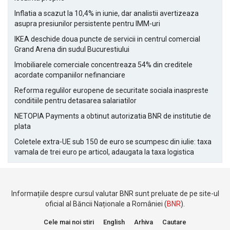
Inflatia a scazut la 10,4% in iunie, dar analistii avertizeaza
asupra presiunilor persistente pentru IMM-uri
IKEA deschide doua puncte de servicii in centrul comercial
Grand Arena din sudul Bucurestiului
Imobiliarele comerciale concentreaza 54% din creditele
acordate companiilor nefinanciare
Reforma regulilor europene de securitate sociala inaspreste
conditiile pentru detasarea salariatilor
NETOPIA Payments a obtinut autorizatia BNR de institutie de
plata
Coletele extra-UE sub 150 de euro se scumpesc din iulie: taxa
vamala de trei euro pe articol, adaugata la taxa logistica
Informațiile despre cursul valutar BNR sunt preluate de pe site-ul
oficial al Băncii Naționale a României (
BNR
).
Cele mai noi stiri
English
Arhiva
Cautare