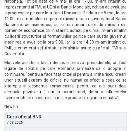
Nationala. Tot pe data de 4 mai, la ora 17:00, m-am intalnit cu
reprezentanti ai FMI, ai UE si ai Bancii Mondiale, echipa de evaluare
a progreselor pe care le-a facut Romania. Pe data de 5 mai, la ora
11:00, m-am intalnit cu primul-ministru si cu guvernatorul Bancii
Nationale, de asemenea, si cu un numar mare de ministri din
domeniile economice. Si, in sfarsit, astazi, pe 6 mai, m-am intalnit
cu liderii structurilor si formatiunilor politice care sustin guvernul.
Intalnirea a avut loc la ora 9:30. Iar la ora 14:30 m-am intalnit cu
FMI", a enumerat seful statului intalnirile avute cu oficialii FMI si ai
Guvernului.
Motivele acestor intalniri dense, a precizat presedintele, au fost
legate de solutia pe care Romania urmeaza sa o adopte in
continuare, "pentru a face fata crizei si pentru a limita riscul crearii
unor situatii extrem de dificile, nu numai ca efect a ceea ce se
intampla in economia romaneasca, pentru ca aici sunt deja
semnale pozitive (...) dar in primul rand, datorita influentelor
evenimentelor economice care se produc in regiunea noastra".
NewsIn
Curs oficial BNR
7.08.2026