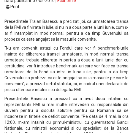
Data publicarii: 07-05-2010 |
Economie
Print
Presedintele Traian Basescu a precizat, joi, ca urmatoarea transa
de la FMI va fi virata in iulie, si nu in a doua parte a lunii iunie, cum s-
ar fi intamplat in mod normal, pentru a da timp Guvernului sa
probeze ca este angajat sa ia masurile convenite.
"Nu am convenit astazi cu Fondul care vor fi benchmark-urile
inainte de eliberarea transei urmatoare. In mod normal, transa
urmatoare trebuia eliberata in partea a doua a lunii iunie, dar, cu
certitudine, vor fi introduse benchmark-uri care vor face ca transa
urmatoare de la Fond sa intre in luna iulie, pentru a da timp
Guvernului sa probeze ca este angajat sa isi ia masurile pe care le
convenim", a precizat seful statului, joi, in cadrul unei declaratii de
presa ulterioare intalnirii cu delegatia FMI.
Presedintele Basescu a precizat ca a avut doua intalniri cu
reprezentantii FMI si mai multe intrevederi cu responsabilii din
Guvern pentru a discuta solutiile pentru ca Romania sa se
incadreze in tintele de deficit convenite. "Pe data de 4 mai, la ora
12:00, m-am intalnit cu primul-ministru, cu guvernatorul Bancii
Nationale, cu ministrii economici si cu specialisti de la Banca