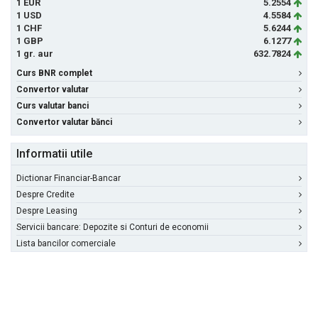
1 EUR
5.2554
1 USD
4.5584
1 CHF
5.6244
1 GBP
6.1277
1 gr. aur
632.7824
Curs BNR complet
Convertor valutar
Curs valutar banci
Convertor valutar bănci
Informatii utile
Dictionar Financiar-Bancar
Despre Credite
Despre Leasing
Servicii bancare: Depozite si Conturi de economii
Lista bancilor comerciale