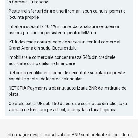
a Comisiei Europene
Peste trei sferturi dintre tinerii romani spun ca nu isi permit o
locuinta proprie
Inflatia a scazut la 10,4% in iunie, dar analistii avertizeaza
asupra presiunilor persistente pentru IMM-uri
IKEA deschide doua puncte de servicii in centrul comercial
Grand Arena din sudul Bucurestiului
Imobiliarele comerciale concentreaza 54% din creditele
acordate companiilor nefinanciare
Reforma regulilor europene de securitate sociala inaspreste
conditiile pentru detasarea salariatilor
NETOPIA Payments a obtinut autorizatia BNR de institutie de
plata
Coletele extra-UE sub 150 de euro se scumpesc din iulie: taxa
vamala de trei euro pe articol, adaugata la taxa logistica
Informațiile despre cursul valutar BNR sunt preluate de pe site-ul