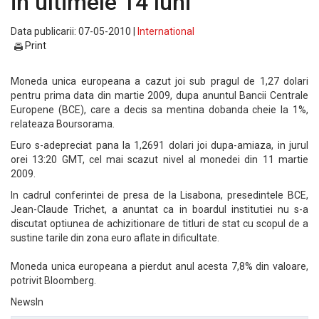
in ultimele 14 luni
Data publicarii: 07-05-2010 |
International
Print
Moneda unica europeana a cazut joi sub pragul de 1,27 dolari
pentru prima data din martie 2009, dupa anuntul Bancii Centrale
Europene (BCE), care a decis sa mentina dobanda cheie la 1%,
relateaza Boursorama.
Euro s-adepreciat pana la 1,2691 dolari joi dupa-amiaza, in jurul
orei 13:20 GMT, cel mai scazut nivel al monedei din 11 martie
2009.
In cadrul conferintei de presa de la Lisabona, presedintele BCE,
Jean-Claude Trichet, a anuntat ca in boardul institutiei nu s-a
discutat optiunea de achizitionare de titluri de stat cu scopul de a
sustine tarile din zona euro aflate in dificultate.
Moneda unica europeana a pierdut anul acesta 7,8% din valoare,
potrivit Bloomberg.
NewsIn