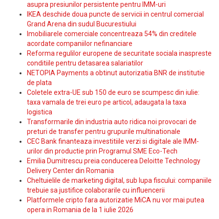
asupra presiunilor persistente pentru IMM-uri
IKEA deschide doua puncte de servicii in centrul comercial
Grand Arena din sudul Bucurestiului
Imobiliarele comerciale concentreaza 54% din creditele
acordate companiilor nefinanciare
Reforma regulilor europene de securitate sociala inaspreste
conditiile pentru detasarea salariatilor
NETOPIA Payments a obtinut autorizatia BNR de institutie
de plata
Coletele extra-UE sub 150 de euro se scumpesc din iulie:
taxa vamala de trei euro pe articol, adaugata la taxa
logistica
Transformarile din industria auto ridica noi provocari de
preturi de transfer pentru grupurile multinationale
CEC Bank finanteaza investitiile verzi si digitale ale IMM-
urilor din productie prin Programul SME Eco-Tech
Emilia Dumitrescu preia conducerea Deloitte Technology
Delivery Center din Romania
Cheltuielile de marketing digital, sub lupa fiscului: companiile
trebuie sa justifice colaborarile cu influencerii
Platformele cripto fara autorizatie MiCA nu vor mai putea
opera in Romania de la 1 iulie 2026