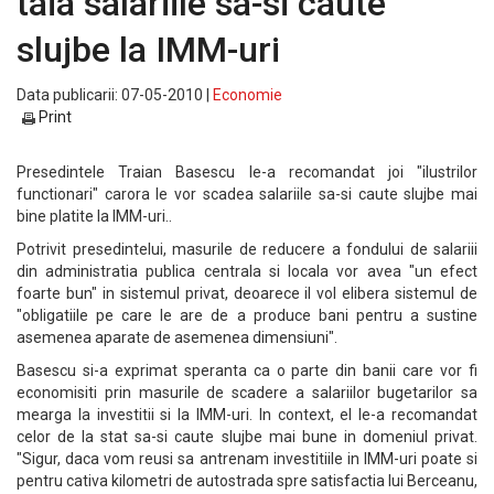
taia salariile sa-si caute
slujbe la IMM-uri
Data publicarii: 07-05-2010 |
Economie
Print
Presedintele Traian Basescu le-a recomandat joi "ilustrilor
functionari" carora le vor scadea salariile sa-si caute slujbe mai
bine platite la IMM-uri..
Potrivit presedintelui, masurile de reducere a fondului de salariii
din administratia publica centrala si locala vor avea "un efect
foarte bun" in sistemul privat, deoarece il vol elibera sistemul de
"obligatiile pe care le are de a produce bani pentru a sustine
asemenea aparate de asemenea dimensiuni".
Basescu si-a exprimat speranta ca o parte din banii care vor fi
economisiti prin masurile de scadere a salariilor bugetarilor sa
mearga la investitii si la IMM-uri. In context, el le-a recomandat
celor de la stat sa-si caute slujbe mai bune in domeniul privat.
"Sigur, daca vom reusi sa antrenam investitiile in IMM-uri poate si
pentru cativa kilometri de autostrada spre satisfactia lui Berceanu,