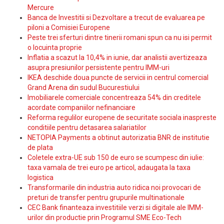
Mercure
Banca de Investitii si Dezvoltare a trecut de evaluarea pe
piloni a Comisiei Europene
Peste trei sferturi dintre tinerii romani spun ca nu isi permit
o locuinta proprie
Inflatia a scazut la 10,4% in iunie, dar analistii avertizeaza
asupra presiunilor persistente pentru IMM-uri
IKEA deschide doua puncte de servicii in centrul comercial
Grand Arena din sudul Bucurestiului
Imobiliarele comerciale concentreaza 54% din creditele
acordate companiilor nefinanciare
Reforma regulilor europene de securitate sociala inaspreste
conditiile pentru detasarea salariatilor
NETOPIA Payments a obtinut autorizatia BNR de institutie
de plata
Coletele extra-UE sub 150 de euro se scumpesc din iulie:
taxa vamala de trei euro pe articol, adaugata la taxa
logistica
Transformarile din industria auto ridica noi provocari de
preturi de transfer pentru grupurile multinationale
CEC Bank finanteaza investitiile verzi si digitale ale IMM-
urilor din productie prin Programul SME Eco-Tech