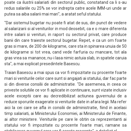
poate ca ilustrii salariati din sectorul public, constatand ca li s-au
redus salariile cu 25% se vor indrepta catre acele IMM-uri unde ar
putea sa aiba salarii mai mari", a aratat seful statului.
"Dar sistemul bugetar nu poate fi atat de sus, din punct de vedere
al salarizarii si al veniturilor in mod deosebit, ca e o mare diferenta
intre salarii si venituri, in raport cu sectorul privat, care produce
banii din care traieste sectorul bugetar. Repet, e ca un om foarte
gras si mare, de 200 de kilograme, care sta in spinarea unuia de 50
de kilograme si tot vrea, cand vede farfuria cu mancare, tot ala
gras vrea sa manance, nu-i lasa nimic astuia slab, in spatele caruia
sta", a mai explicat presedintele Basescu.
Traian Basescu a mai spus ca vor fi impozitate cu procente foarte
mari si veniturile celor care sunt si angajati ai statului, dar fac parte
si din diverse consilii de administratie. "De asemenea, in ceea ce
priveste solutiile ce vor fi aplicate in continuare, sunt vizate inclusiv
acele exceptii care au decredibilizat actiunea guvernului de a
reduce sporurile exagerate si veniturile date in afara legii. Ma refer
aici la cei care se afla in consilii de administratie, fiind in acelasi
timp salariati, ai Ministerului Economiei, ai Ministerului de Finante,
ai altor ministere. Veniturile pe care le obtin ca reprezentanti ai
statului vor fi impozitate cu procente foarte mari, ramane sa