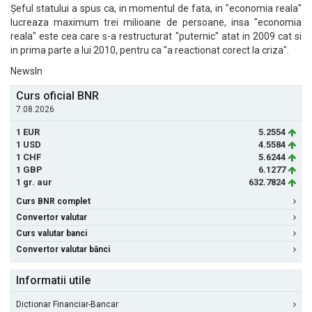
Șeful statului a spus ca, in momentul de fata, in "economia reala"
lucreaza maximum trei milioane de persoane, insa "economia
reala" este cea care s-a restructurat "puternic" atat in 2009 cat si
in prima parte a lui 2010, pentru ca "a reactionat corect la criza".
NewsIn
Curs oficial BNR
7.08.2026
1 EUR
5.2554
1 USD
4.5584
1 CHF
5.6244
1 GBP
6.1277
1 gr. aur
632.7824
Curs BNR complet
Convertor valutar
Curs valutar banci
Convertor valutar bănci
Informatii utile
Dictionar Financiar-Bancar