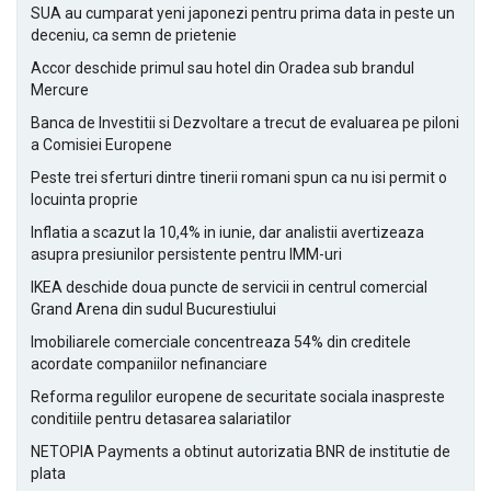
SUA au cumparat yeni japonezi pentru prima data in peste un
deceniu, ca semn de prietenie
Accor deschide primul sau hotel din Oradea sub brandul
Mercure
Banca de Investitii si Dezvoltare a trecut de evaluarea pe piloni
a Comisiei Europene
Peste trei sferturi dintre tinerii romani spun ca nu isi permit o
locuinta proprie
Inflatia a scazut la 10,4% in iunie, dar analistii avertizeaza
asupra presiunilor persistente pentru IMM-uri
IKEA deschide doua puncte de servicii in centrul comercial
Grand Arena din sudul Bucurestiului
Imobiliarele comerciale concentreaza 54% din creditele
acordate companiilor nefinanciare
Reforma regulilor europene de securitate sociala inaspreste
conditiile pentru detasarea salariatilor
NETOPIA Payments a obtinut autorizatia BNR de institutie de
plata