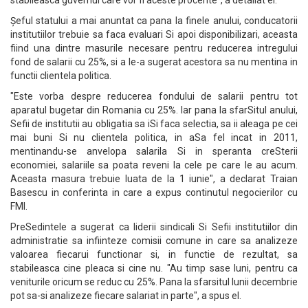
stabileasca guvernul care vor fi aceste procente", a detaliat el.
Șeful statului a mai anuntat ca pana la finele anului, conducatorii
institutiilor trebuie sa faca evaluari Si apoi disponibilizari, aceasta
fiind una dintre masurile necesare pentru reducerea intregului
fond de salarii cu 25%, si a le-a sugerat acestora sa nu mentina in
functii clientela politica.
"Este vorba despre reducerea fondului de salarii pentru tot
aparatul bugetar din Romania cu 25%. Iar pana la sfarSitul anului,
Sefii de institutii au obligatia sa iSi faca selectia, sa ii aleaga pe cei
mai buni Si nu clientela politica, in aSa fel incat in 2011,
mentinandu-se anvelopa salarila Si in speranta creSterii
economiei, salariile sa poata reveni la cele pe care le au acum.
Aceasta masura trebuie luata de la 1 iunie", a declarat Traian
Basescu in conferinta in care a expus continutul negocierilor cu
FMI.
PreSedintele a sugerat ca liderii sindicali Si Sefii institutiilor din
administratie sa infiinteze comisii comune in care sa analizeze
valoarea fiecarui functionar si, in functie de rezultat, sa
stabileasca cine pleaca si cine nu. "Au timp sase luni, pentru ca
veniturile oricum se reduc cu 25%. Pana la sfarsitul lunii decembrie
pot sa-si analizeze fiecare salariat in parte", a spus el.