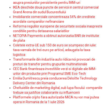
asupra presiunilor persistente pentru IMM-uri
IKEA deschide doua puncte de servicii in centrul comercial
Grand Arena din sudul Bucurestiului
Imobiliarele comerciale concentreaza 54% din creditele
acordate companiilor nefinanciare
Reforma regulilor europene de securitate sociala inaspreste
conditiile pentru detasarea salariatilor
NETOPIA Payments a obtinut autorizatia BNR de institutie
de plata
Coletele extra-UE sub 150 de euro se scumpesc din iulie:
taxa vamala de trei euro pe articol, adaugata la taxa
logistica
Transformarile din industria auto ridica noi provocari de
preturi de transfer pentru grupurile multinationale
CEC Bank finanteaza investitiile verzi si digitale ale IMM-
urilor din productie prin Programul SME Eco-Tech
Emilia Dumitrescu preia conducerea Deloitte Technology
Delivery Center din Romania
Cheltuielile de marketing digital, sub lupa fiscului: companiile
trebuie sa justifice colaborarile cu influencerii
Platformele cripto fara autorizatie MiCA nu vor mai putea
opera in Romania de la 1 iulie 2026