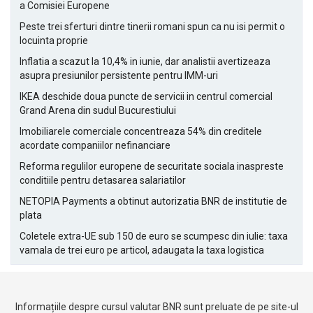
a Comisiei Europene
Peste trei sferturi dintre tinerii romani spun ca nu isi permit o
locuinta proprie
Inflatia a scazut la 10,4% in iunie, dar analistii avertizeaza
asupra presiunilor persistente pentru IMM-uri
IKEA deschide doua puncte de servicii in centrul comercial
Grand Arena din sudul Bucurestiului
Imobiliarele comerciale concentreaza 54% din creditele
acordate companiilor nefinanciare
Reforma regulilor europene de securitate sociala inaspreste
conditiile pentru detasarea salariatilor
NETOPIA Payments a obtinut autorizatia BNR de institutie de
plata
Coletele extra-UE sub 150 de euro se scumpesc din iulie: taxa
vamala de trei euro pe articol, adaugata la taxa logistica
Informațiile despre cursul valutar BNR sunt preluate de pe site-ul