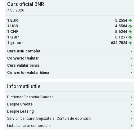
Curs oficial BNR
7.08.2026
1 EUR
5.2554
1 USD
4.5584
1 CHF
5.6244
1 GBP
6.1277
1 gr. aur
632.7824
Curs BNR complet
Convertor valutar
Curs valutar banci
Convertor valutar bănci
Informatii utile
Dictionar Financiar-Bancar
Despre Credite
Despre Leasing
Servicii bancare: Depozite si Conturi de economii
Lista bancilor comerciale