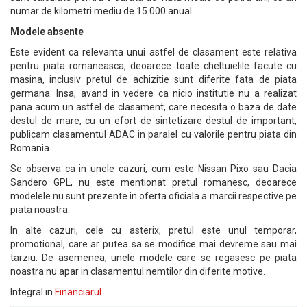
numar de kilometri mediu de 15.000 anual.
Modele absente
Este evident ca relevanta unui astfel de clasament este relativa
pentru piata romaneasca, deoarece toate cheltuielile facute cu
masina, inclusiv pretul de achizitie sunt diferite fata de piata
germana. Insa, avand in vedere ca nicio institutie nu a realizat
pana acum un astfel de clasament, care necesita o baza de date
destul de mare, cu un efort de sintetizare destul de important,
publicam clasamentul ADAC in paralel cu valorile pentru piata din
Romania.
Se observa ca in unele cazuri, cum este Nissan Pixo sau Dacia
Sandero GPL, nu este mentionat pretul romanesc, deoarece
modelele nu sunt prezente in oferta oficiala a marcii respective pe
piata noastra.
In alte cazuri, cele cu asterix, pretul este unul temporar,
promotional, care ar putea sa se modifice mai devreme sau mai
tarziu. De asemenea, unele modele care se regasesc pe piata
noastra nu apar in clasamentul nemtilor din diferite motive.
Integral in
Financiarul