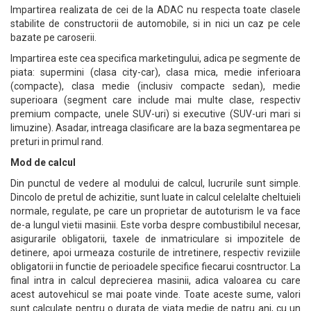
Impartirea realizata de cei de la ADAC nu respecta toate clasele
stabilite de constructorii de automobile, si in nici un caz pe cele
bazate pe caroserii.
Impartirea este cea specifica marketingului, adica pe segmente de
piata: supermini (clasa city-car), clasa mica, medie inferioara
(compacte), clasa medie (inclusiv compacte sedan), medie
superioara (segment care include mai multe clase, respectiv
premium compacte, unele SUV-uri) si executive (SUV-uri mari si
limuzine). Asadar, intreaga clasificare are la baza segmentarea pe
preturi in primul rand.
Mod de calcul
Din punctul de vedere al modului de calcul, lucrurile sunt simple.
Dincolo de pretul de achizitie, sunt luate in calcul celelalte cheltuieli
normale, regulate, pe care un proprietar de autoturism le va face
de-a lungul vietii masinii. Este vorba despre combustibilul necesar,
asigurarile obligatorii, taxele de inmatriculare si impozitele de
detinere, apoi urmeaza costurile de intretinere, respectiv reviziile
obligatorii in functie de perioadele specifice fiecarui cosntructor. La
final intra in calcul deprecierea masinii, adica valoarea cu care
acest autovehicul se mai poate vinde. Toate aceste sume, valori
sunt calculate pentru o durata de viata medie de patru ani, cu un