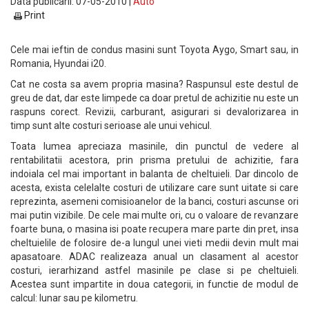
Data publicarii: 07-05-2010 |
Auto
Print
Cele mai ieftin de condus masini sunt Toyota Aygo, Smart sau, in
Romania, Hyundai i20.
Cat ne costa sa avem propria masina? Raspunsul este destul de
greu de dat, dar este limpede ca doar pretul de achizitie nu este un
raspuns corect. Revizii, carburant, asigurari si devalorizarea in
timp sunt alte costuri serioase ale unui vehicul.
Toata lumea apreciaza masinile, din punctul de vedere al
rentabilitatii acestora, prin prisma pretului de achizitie, fara
indoiala cel mai important in balanta de cheltuieli. Dar dincolo de
acesta, exista celelalte costuri de utilizare care sunt uitate si care
reprezinta, asemeni comisioanelor de la banci, costuri ascunse ori
mai putin vizibile. De cele mai multe ori, cu o valoare de revanzare
foarte buna, o masina isi poate recupera mare parte din pret, insa
cheltuielile de folosire de-a lungul unei vieti medii devin mult mai
apasatoare. ADAC realizeaza anual un clasament al acestor
costuri, ierarhizand astfel masinile pe clase si pe cheltuieli.
Acestea sunt impartite in doua categorii, in functie de modul de
calcul: lunar sau pe kilometru.