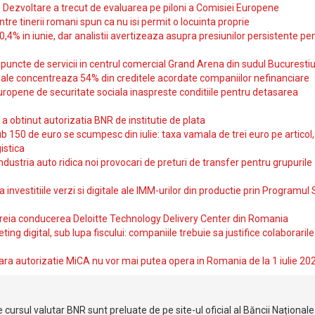
si Dezvoltare a trecut de evaluarea pe piloni a Comisiei Europene
intre tinerii romani spun ca nu isi permit o locuinta proprie
10,4% in iunie, dar analistii avertizeaza asupra presiunilor persistente pe
uncte de servicii in centrul comercial Grand Arena din sudul Bucurestiu
iale concentreaza 54% din creditele acordate companiilor nefinanciare
uropene de securitate sociala inaspreste conditiile pentru detasarea
obtinut autorizatia BNR de institutie de plata
b 150 de euro se scumpesc din iulie: taxa vamala de trei euro pe articol,
istica
ndustria auto ridica noi provocari de preturi de transfer pentru grupurile
investitiile verzi si digitale ale IMM-urilor din productie prin Programul
reia conducerea Deloitte Technology Delivery Center din Romania
ting digital, sub lupa fiscului: companiile trebuie sa justifice colaborarile
ara autorizatie MiCA nu vor mai putea opera in Romania de la 1 iulie 20
 cursul valutar BNR sunt preluate de pe site-ul oficial al Băncii Național