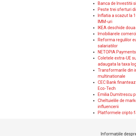
Banca de Investitii 
Peste trei sferturi d
Inflatia a scazut la 
IMM-uri
IKEA deschide doua p
Imobiliarele comerc
Reforma regulilor e
salariatilor
NETOPIA Payments a 
Coletele extra-UE su
adaugata la taxa log
Transformarile din i
multinationale
CEC Bank finanteaza 
Eco-Tech
Emilia Dumitrescu p
Cheltuielile de marke
influencerii
Platformele cripto f
Informațiile despre