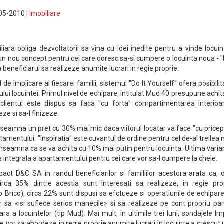
-05-2010 |
Imobiliare
liara obliga dezvoltatorii sa vina cu idei inedite pentru a vinde locuin
n nou concept pentru cei care doresc sa-si cumpere o locuinta noua - "
beneficiarul sa realizeze anumite lucrari in regie proprie.
l de implicare al fiecarei familii, sistemul "Do It Yourself" ofera posibili
ului locuintei. Primul nivel de echipare, intitulat Mud 40 presupune achi
lientul este dispus sa faca "cu forta" compartimentarea interioa
ze si sa-l finizeze.
 inseamna un pret cu 30% mai mic daca viitorul locatar va face "cu price
tamentului. "Inspiratia" este cuvantul de ordine pentru cel de-al treilea n
e inseamna ca se va achita cu 10% mai putin pentru locuinta. Ultima varia
 integrala a apartamentului pentru cei care vor sa-l cumpere la cheie.
pact D&C SA in randul beneficiarilor si familiilor acestora arata ca,
circa 35% dintre acestia sunt interesati sa realizeze, in regie prop
ip Brico), circa 22% sunt dispusi sa efctueze si operatiunile de echipare
 sa «isi suflece serios manecile» si sa realizeze pe cont propriu pan
a a locuintelor (tip Mud). Mai mult, in ultimile trei luni, sondajele I
e vor sa abordeze in regie proprie anumite lucrari in locuinte a crescut 