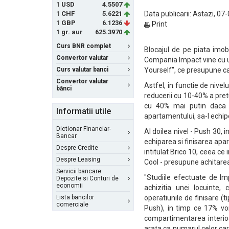
1 USD
4.5507
1 CHF
5.6221
Data publicarii: Astazi, 07
1 GBP
6.1236
Print
1 gr. aur
625.3970
Curs BNR complet
Blocajul de pe piata imobi
Convertor valutar
Compania Impact vine cu u
Curs valutar banci
Yourself", ce presupune ca 
Convertor valutar
Astfel, in functie de nivelu
bănci
reducerii cu 10-40% a pret
cu 40% mai putin daca c
Informatii utile
apartamentului, sa-l echipe
Dictionar Financiar-
Al doilea nivel - Push 30,
Bancar
echiparea si finisarea apar
Despre Credite
intitulat Brico 10, ceea c
Despre Leasing
Cool - presupune achitarea
Servicii bancare:
"Studiile efectuate de Im
Depozite si Conturi de
economii
achizitia unei locuinte, 
Lista bancilor
operatiunile de finisare (t
comerciale
Push), in timp ce 17% vor
compartimentarea interioar
arata ca numarul celor car