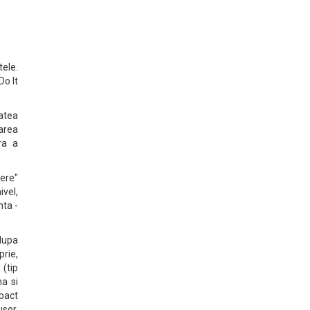
tele.
Do It
tatea
tarea
ra a
pere"
ivel,
nta -
 dupa
rie,
 (tip
a si
mpact
usor,