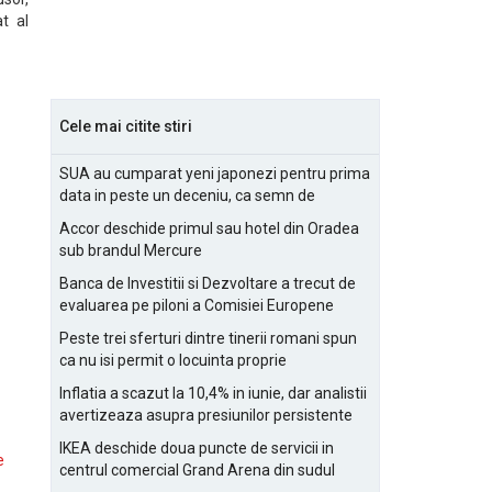
t al
Cele mai citite stiri
SUA au cumparat yeni japonezi pentru prima
data in peste un deceniu, ca semn de
prietenie
Accor deschide primul sau hotel din Oradea
sub brandul Mercure
Banca de Investitii si Dezvoltare a trecut de
evaluarea pe piloni a Comisiei Europene
Peste trei sferturi dintre tinerii romani spun
ca nu isi permit o locuinta proprie
Inflatia a scazut la 10,4% in iunie, dar analistii
avertizeaza asupra presiunilor persistente
pentru IMM-uri
IKEA deschide doua puncte de servicii in
e
centrul comercial Grand Arena din sudul