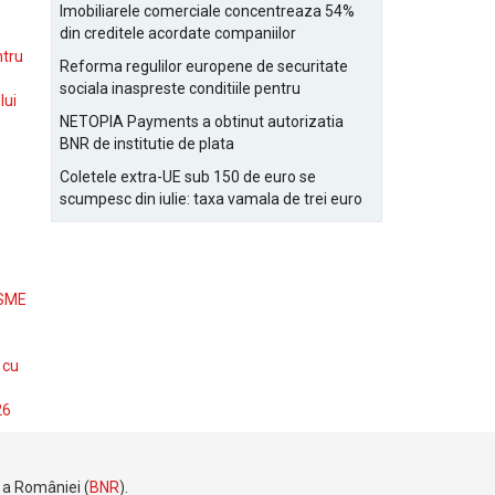
Bucurestiului
Imobiliarele comerciale concentreaza 54%
din creditele acordate companiilor
nefinanciare
ntru
Reforma regulilor europene de securitate
sociala inaspreste conditiile pentru
lui
detasarea salariatilor
NETOPIA Payments a obtinut autorizatia
BNR de institutie de plata
Coletele extra-UE sub 150 de euro se
scumpesc din iulie: taxa vamala de trei euro
pe articol, adaugata la taxa logistica
 SME
 cu
26
e a României (
BNR
).