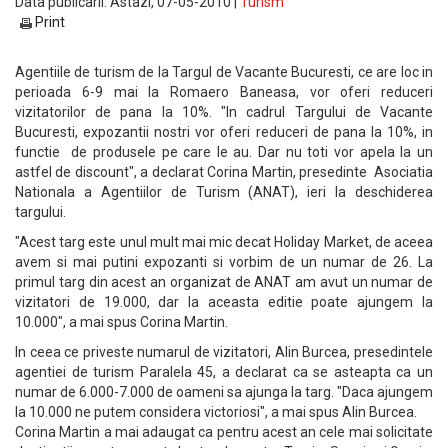
Data publicarii: Astazi, 07-05-2010 |
Turism
Print
Agentiile de turism de la Targul de Vacante Bucuresti, ce are loc in
perioada 6-9 mai la Romaero Baneasa, vor oferi reduceri
vizitatorilor de pana la 10%. "In cadrul Targului de Vacante
Bucuresti, expozantii nostri vor oferi reduceri de pana la 10%, in
functie de produsele pe care le au. Dar nu toti vor apela la un
astfel de discount", a declarat Corina Martin, presedinte Asociatia
Nationala a Agentiilor de Turism (ANAT), ieri la deschiderea
targului.
"Acest targ este unul mult mai mic decat Holiday Market, de aceea
avem si mai putini expozanti si vorbim de un numar de 26. La
primul targ din acest an organizat de ANAT am avut un numar de
vizitatori de 19.000, dar la aceasta editie poate ajungem la
10.000", a mai spus Corina Martin.
In ceea ce priveste numarul de vizitatori, Alin Burcea, presedintele
agentiei de turism Paralela 45, a declarat ca se asteapta ca un
numar de 6.000-7.000 de oameni sa ajunga la targ. "Daca ajungem
la 10.000 ne putem considera victoriosi", a mai spus Alin Burcea.
Corina Martin a mai adaugat ca pentru acest an cele mai solicitate