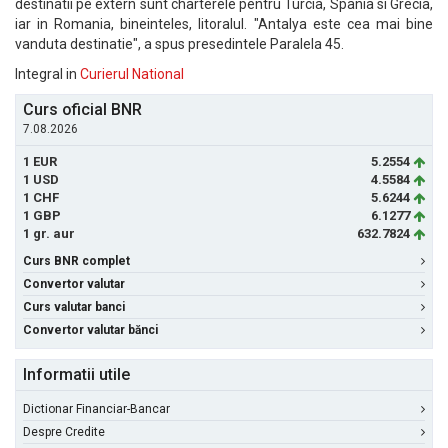
destinatii pe extern sunt charterele pentru Turcia, Spania si Grecia,
iar in Romania, bineinteles, litoralul. "Antalya este cea mai bine
vanduta destinatie", a spus presedintele Paralela 45.
Integral in
Curierul National
Curs oficial BNR
7.08.2026
1 EUR
5.2554
1 USD
4.5584
1 CHF
5.6244
1 GBP
6.1277
1 gr. aur
632.7824
Curs BNR complet
Convertor valutar
Curs valutar banci
Convertor valutar bănci
Informatii utile
Dictionar Financiar-Bancar
Despre Credite