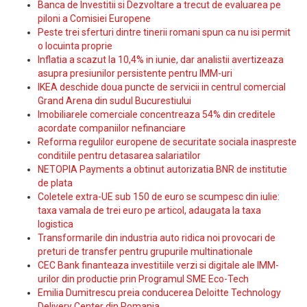
Banca de Investitii si Dezvoltare a trecut de evaluarea pe
piloni a Comisiei Europene
Peste trei sferturi dintre tinerii romani spun ca nu isi permit
o locuinta proprie
Inflatia a scazut la 10,4% in iunie, dar analistii avertizeaza
asupra presiunilor persistente pentru IMM-uri
IKEA deschide doua puncte de servicii in centrul comercial
Grand Arena din sudul Bucurestiului
Imobiliarele comerciale concentreaza 54% din creditele
acordate companiilor nefinanciare
Reforma regulilor europene de securitate sociala inaspreste
conditiile pentru detasarea salariatilor
NETOPIA Payments a obtinut autorizatia BNR de institutie
de plata
Coletele extra-UE sub 150 de euro se scumpesc din iulie:
taxa vamala de trei euro pe articol, adaugata la taxa
logistica
Transformarile din industria auto ridica noi provocari de
preturi de transfer pentru grupurile multinationale
CEC Bank finanteaza investitiile verzi si digitale ale IMM-
urilor din productie prin Programul SME Eco-Tech
Emilia Dumitrescu preia conducerea Deloitte Technology
Delivery Center din Romania