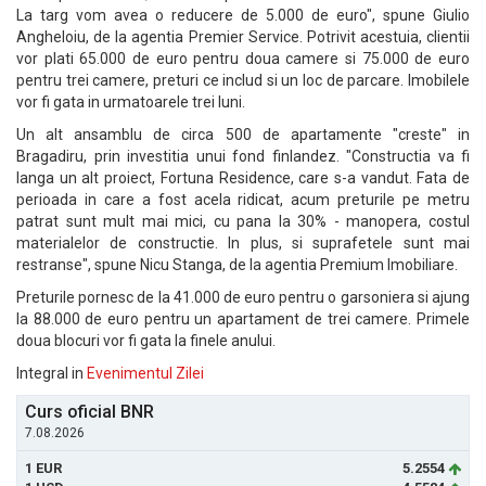
La targ vom avea o reducere de 5.000 de euro", spune Giulio
Angheloiu, de la agentia Premier Service. Potrivit acestuia, clientii
vor plati 65.000 de euro pentru doua camere si 75.000 de euro
pentru trei camere, preturi ce includ si un loc de parcare. Imobilele
vor fi gata in urmatoarele trei luni.
Un alt ansamblu de circa 500 de apartamente "creste" in
Bragadiru, prin investitia unui fond finlandez. "Constructia va fi
langa un alt proiect, Fortuna Residence, care s-a vandut. Fata de
perioada in care a fost acela ridicat, acum preturile pe metru
patrat sunt mult mai mici, cu pana la 30% - manopera, costul
materialelor de constructie. In plus, si suprafetele sunt mai
restranse", spune Nicu Stanga, de la agentia Premium Imobiliare.
Preturile pornesc de la 41.000 de euro pentru o garsoniera si ajung
la 88.000 de euro pentru un apartament de trei camere. Primele
doua blocuri vor fi gata la finele anului.
Integral in
Evenimentul Zilei
Curs oficial BNR
7.08.2026
1 EUR
5.2554