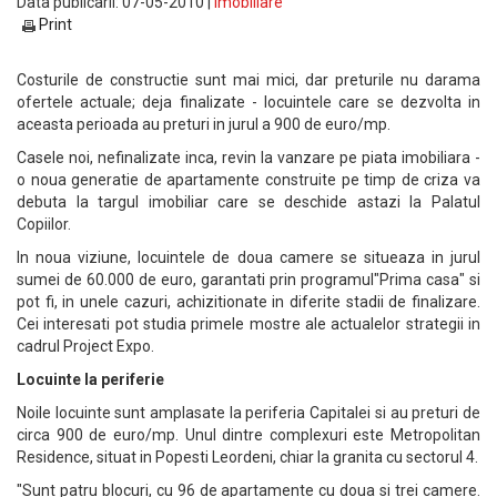
Data publicarii: 07-05-2010 |
Imobiliare
Print
Costurile de constructie sunt mai mici, dar preturile nu darama
ofertele actuale; deja finalizate - locuintele care se dezvolta in
aceasta perioada au preturi in jurul a 900 de euro/mp.
Casele noi, nefinalizate inca, revin la vanzare pe piata imobiliara -
o noua generatie de apartamente construite pe timp de criza va
debuta la targul imobiliar care se deschide astazi la Palatul
Copiilor.
In noua viziune, locuintele de doua camere se situeaza in jurul
sumei de 60.000 de euro, garantati prin programul"Prima casa" si
pot fi, in unele cazuri, achizitionate in diferite stadii de finalizare.
Cei interesati pot studia primele mostre ale actualelor strategii in
cadrul Project Expo.
Locuinte la periferie
Noile locuinte sunt amplasate la periferia Capitalei si au preturi de
circa 900 de euro/mp. Unul dintre complexuri este Metropolitan
Residence, situat in Popesti Leordeni, chiar la granita cu sectorul 4.
"Sunt patru blocuri, cu 96 de apartamente cu doua si trei camere.