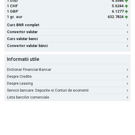
1 USD
4.5584
1 CHF
5.6244
1 GBP
6.1277
1 gr. aur
632.7824
Curs BNR complet
Convertor valutar
Curs valutar banci
Convertor valutar bănci
Informatii utile
Dictionar Financiar-Bancar
Despre Credite
Despre Leasing
Servicii bancare: Depozite si Conturi de economii
Lista bancilor comerciale