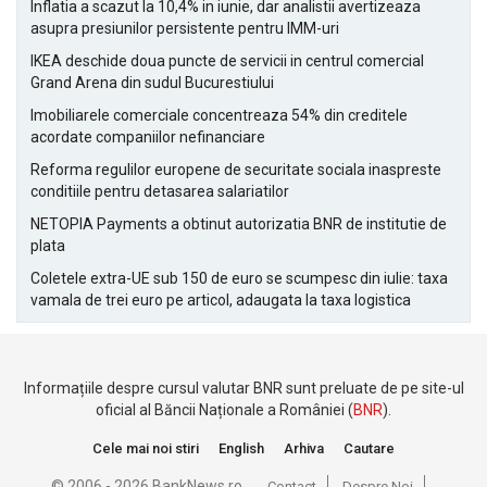
Inflatia a scazut la 10,4% in iunie, dar analistii avertizeaza
asupra presiunilor persistente pentru IMM-uri
IKEA deschide doua puncte de servicii in centrul comercial
Grand Arena din sudul Bucurestiului
Imobiliarele comerciale concentreaza 54% din creditele
acordate companiilor nefinanciare
Reforma regulilor europene de securitate sociala inaspreste
conditiile pentru detasarea salariatilor
NETOPIA Payments a obtinut autorizatia BNR de institutie de
plata
Coletele extra-UE sub 150 de euro se scumpesc din iulie: taxa
vamala de trei euro pe articol, adaugata la taxa logistica
Informațiile despre cursul valutar BNR sunt preluate de pe site-ul
oficial al Băncii Naționale a României (
BNR
).
Cele mai noi stiri
English
Arhiva
Cautare
© 2006 - 2026 BankNews.ro
Contact
Despre Noi