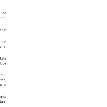
e de
tatii
e din
pene
e, in
itate
aduce
temul
tari,
a la
erita
arii,