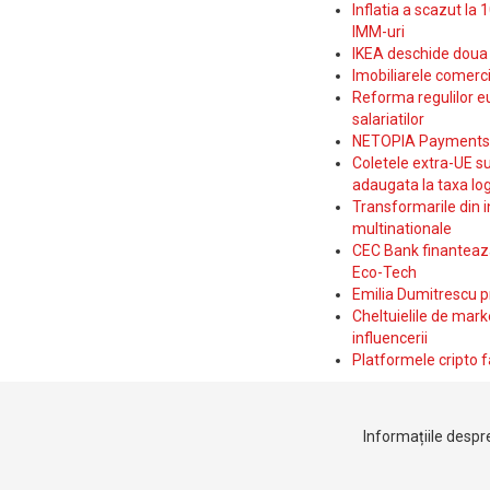
Inflatia a scazut la 
IMM-uri
IKEA deschide doua p
Imobiliarele comerc
Reforma regulilor e
salariatilor
NETOPIA Payments a 
Coletele extra-UE su
adaugata la taxa log
Transformarile din i
multinationale
CEC Bank finanteaza 
Eco-Tech
Emilia Dumitrescu p
Cheltuielile de marke
influencerii
Platformele cripto f
Informațiile despre