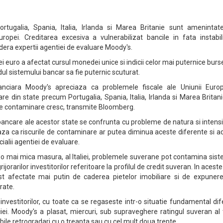
Portugalia, Spania, Italia, Irlanda si Marea Britanie sunt amenintat
ropei. Creditarea excesiva a vulnerabilizat bancile in fata instabili
idera expertii agentiei de evaluare Moody's.
i euro a afectat cursul monedei unice si indicii celor mai puternice burs
ul sistemului bancar sa fie puternic scuturat.
anciara Moody's apreciaza ca problemele fiscale ale Uniunii Euro
 din state precum Portugalia, Spania, Italia, Irlanda si Marea Britani
le de contaminare cresc, transmite Bloomberg.
bancare ale acestor state se confrunta cu probleme de natura si intens
eaza ca riscurile de contaminare ar putea diminua aceste diferente si 
ialii agentiei de evaluare.
ntr-o mai mica masura, al Italiei, problemele suverane pot contamina sis
jorarilor investitorilor referitoare la profilul de credit suveran. In aceste 
t afectate mai putin de caderea pietelor imobiliare si de expunere
rate.
 investitorilor, cu toate ca se regaseste intr-o situatie fundamental dif
ei. Moody's a plasat, miercuri, sub supraveghere ratingul suveran al t
bile retrogradari cu o treapta sau cu cel mult doua trepte.