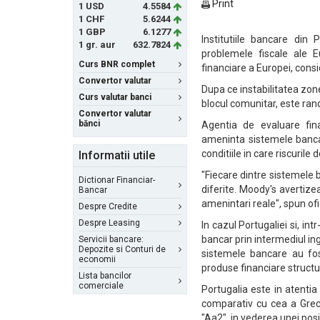
Print
1 USD
4.5584
1 CHF
5.6244
1 GBP
6.1277
Institutiile bancare din 
1 gr. aur
632.7824
problemele fiscale ale Eu
Curs BNR complet
financiare a Europei, cons
Convertor valutar
Dupa ce instabilitatea zone
Curs valutar banci
blocul comunitar, este rand
Convertor valutar
bănci
Agentia de evaluare fin
ameninta sistemele bancare
conditiile in care riscuri
Informatii utile
"Fiecare dintre sistemele 
Dictionar Financiar-
diferite. Moody's avertiz
Bancar
amenintari reale", spun ofic
Despre Credite
Despre Leasing
In cazul Portugaliei si, i
bancar prin intermediul ingri
Servicii bancare:
Depozite si Conturi de
sistemele bancare au fos
economii
produse financiare structu
Lista bancilor
comerciale
Portugalia este in atentia
comparativ cu cea a Greci
"Aa2", in vederea unei posi