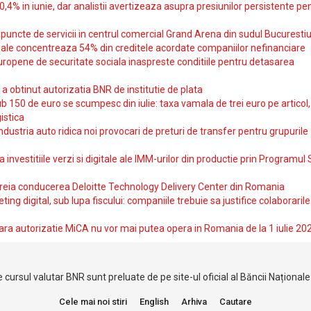
10,4% in iunie, dar analistii avertizeaza asupra presiunilor persistente pe
uncte de servicii in centrul comercial Grand Arena din sudul Bucurestiu
iale concentreaza 54% din creditele acordate companiilor nefinanciare
uropene de securitate sociala inaspreste conditiile pentru detasarea
obtinut autorizatia BNR de institutie de plata
b 150 de euro se scumpesc din iulie: taxa vamala de trei euro pe articol,
istica
ndustria auto ridica noi provocari de preturi de transfer pentru grupurile
investitiile verzi si digitale ale IMM-urilor din productie prin Programul
reia conducerea Deloitte Technology Delivery Center din Romania
ting digital, sub lupa fiscului: companiile trebuie sa justifice colaborarile
ara autorizatie MiCA nu vor mai putea opera in Romania de la 1 iulie 20
 cursul valutar BNR sunt preluate de pe site-ul oficial al Băncii Național
Cele mai noi stiri
English
Arhiva
Cautare