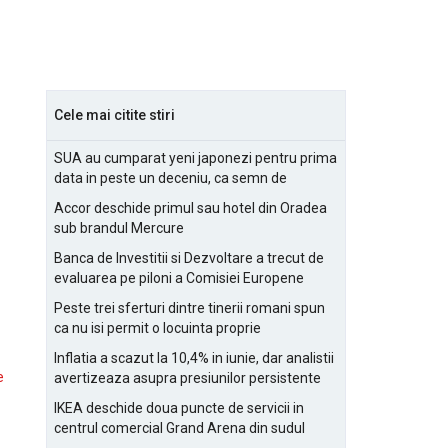
Cele mai citite stiri
SUA au cumparat yeni japonezi pentru prima
data in peste un deceniu, ca semn de
prietenie
Accor deschide primul sau hotel din Oradea
sub brandul Mercure
Banca de Investitii si Dezvoltare a trecut de
evaluarea pe piloni a Comisiei Europene
Peste trei sferturi dintre tinerii romani spun
ca nu isi permit o locuinta proprie
Inflatia a scazut la 10,4% in iunie, dar analistii
e
avertizeaza asupra presiunilor persistente
pentru IMM-uri
IKEA deschide doua puncte de servicii in
centrul comercial Grand Arena din sudul