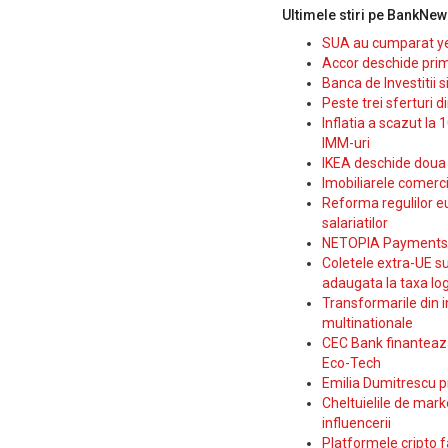
Ultimele stiri pe BankNew
SUA au cumparat yen
Accor deschide prim
Banca de Investitii 
Peste trei sferturi d
Inflatia a scazut la 
IMM-uri
IKEA deschide doua p
Imobiliarele comerc
Reforma regulilor e
salariatilor
NETOPIA Payments a 
Coletele extra-UE su
adaugata la taxa log
Transformarile din i
multinationale
CEC Bank finanteaza 
Eco-Tech
Emilia Dumitrescu p
Cheltuielile de marke
influencerii
Platformele cripto f