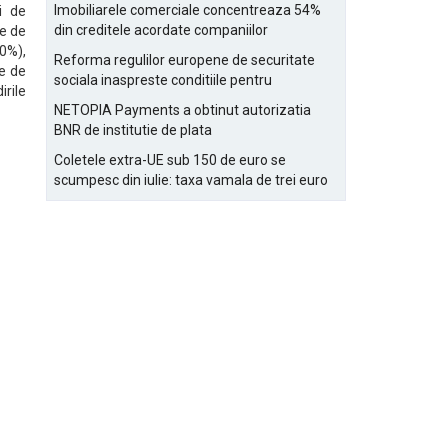
Bucurestiului
Imobiliarele comerciale concentreaza 54%
i de
din creditele acordate companiilor
te de
nefinanciare
,0%),
Reforma regulilor europene de securitate
te de
sociala inaspreste conditiile pentru
irile
detasarea salariatilor
NETOPIA Payments a obtinut autorizatia
BNR de institutie de plata
Coletele extra-UE sub 150 de euro se
scumpesc din iulie: taxa vamala de trei euro
pe articol, adaugata la taxa logistica