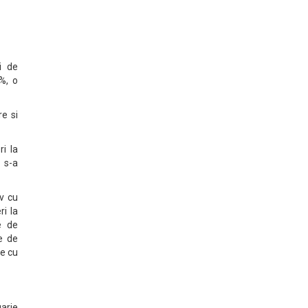
i de
%, o
re si
ri la
i s-a
iv cu
i la
le de
te de
le cu
uarie