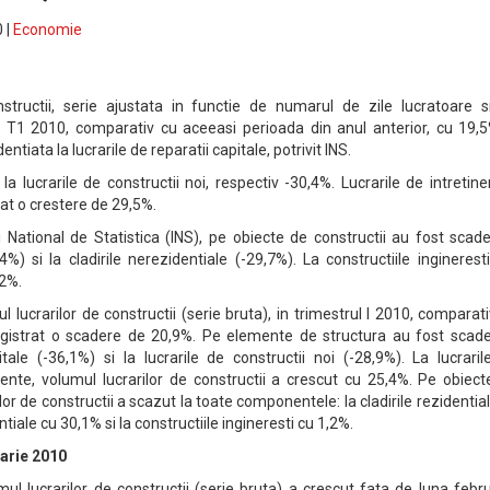
 |
Economie
nstructii, serie ajustata in functie de numarul de zile lucratoare s
n T1 2010, comparativ cu aceeasi perioada din anul anterior, cu 19,5
ntiata la lucrarile de reparatii capitale, potrivit INS.
la lucrarile de constructii noi, respectiv -30,4%. Lucrarile de intretine
tat o crestere de 29,5%.
lui National de Statistica (INS), pe obiecte de constructii au fost scade
,4%) si la cladirile nerezidentiale (-29,7%). La constructiile inginerest
,2%.
l lucrarilor de constructii (serie bruta), in trimestrul I 2010, comparat
registrat o scadere de 20,9%. Pe elemente de structura au fost scader
itale (-36,1%) si la lucrarile de constructii noi (-28,9%). La lucrari
urente, volumul lucrarilor de constructii a crescut cu 25,4%. Pe obiec
ilor de constructii a scazut la toate componentele: la cladirile rezidentia
ntiale cu 30,1% si la constructiile ingineresti cu 1,2%.
uarie 2010
ul lucrarilor de constructii (serie bruta) a crescut fata de luna febr