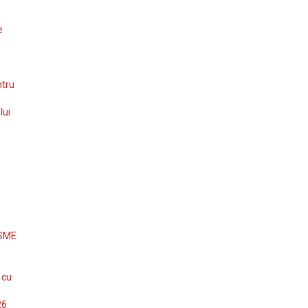
e
ntru
lui
 SME
 cu
26