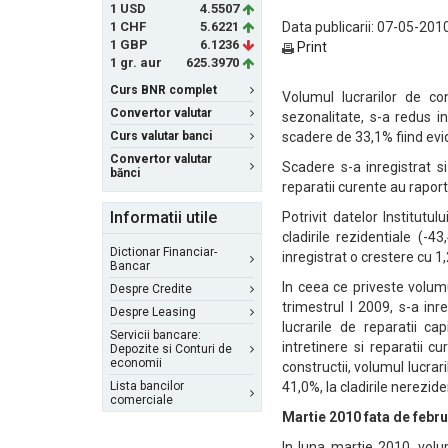
1 USD
4.5507
1 CHF
5.6221
Data publicarii: 07-05-2010
1 GBP
6.1236
Print
1 gr. aur
625.3970
Curs BNR complet
Volumul lucrarilor de co
Convertor valutar
sezonalitate, s-a redus i
Curs valutar banci
scadere de 33,1% fiind evide
Convertor valutar
Scadere s-a inregistrat si 
bănci
reparatii curente au rapor
Informatii utile
Potrivit datelor Institutu
cladirile rezidentiale (-43
Dictionar Financiar-
inregistrat o crestere cu 1
Bancar
In ceea ce priveste volumu
Despre Credite
trimestrul I 2009, s-a in
Despre Leasing
lucrarile de reparatii cap
Servicii bancare:
intretinere si reparatii c
Depozite si Conturi de
economii
constructii, volumul lucrar
Lista bancilor
41,0%, la cladirile nerezide
comerciale
Martie 2010 fata de febr
In luna martie 2010, volum