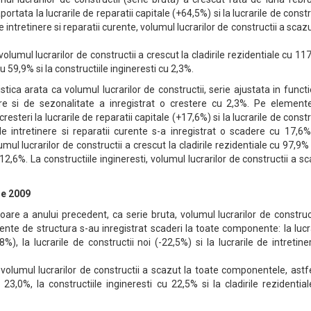
rtata la lucrarile de reparatii capitale (+64,5%) si la lucrarile de constr
e intretinere si reparatii curente, volumul lucrarilor de constructii a scaz
volumul lucrarilor de constructii a crescut la cladirile rezidentiale cu 11
cu 59,9% si la constructiile ingineresti cu 2,3%.
istica arata ca volumul lucrarilor de constructii, serie ajustata in funct
re si de sezonalitate a inregistrat o crestere cu 2,3%. Pe element
cresteri la lucrarile de reparatii capitale (+17,6%) si la lucrarile de constr
 de intretinere si reparatii curente s-a inregistrat o scadere cu 17,6
mul lucrarilor de constructii a crescut la cladirile rezidentiale cu 97,9% 
 12,6%. La constructiile ingineresti, volumul lucrarilor de constructii a s
ie 2009
are a anului precedent, ca serie bruta, volumul lucrarilor de construc
nte de structura s-au inregistrat scaderi la toate componente: la lucr
8%), la lucrarile de constructii noi (-22,5%) si la lucrarile de intretine
 volumul lucrarilor de constructii a scazut la toate componentele, astfe
u 23,0%, la constructiile ingineresti cu 22,5% si la cladirile rezidentia