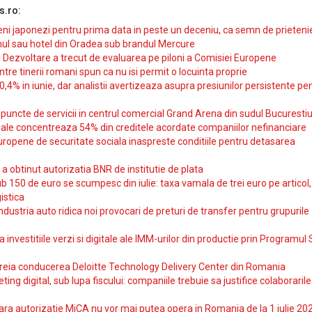
s.ro:
i japonezi pentru prima data in peste un deceniu, ca semn de prieteni
ul sau hotel din Oradea sub brandul Mercure
si Dezvoltare a trecut de evaluarea pe piloni a Comisiei Europene
intre tinerii romani spun ca nu isi permit o locuinta proprie
10,4% in iunie, dar analistii avertizeaza asupra presiunilor persistente pe
uncte de servicii in centrul comercial Grand Arena din sudul Bucurestiu
iale concentreaza 54% din creditele acordate companiilor nefinanciare
uropene de securitate sociala inaspreste conditiile pentru detasarea
obtinut autorizatia BNR de institutie de plata
b 150 de euro se scumpesc din iulie: taxa vamala de trei euro pe articol,
istica
ndustria auto ridica noi provocari de preturi de transfer pentru grupurile
investitiile verzi si digitale ale IMM-urilor din productie prin Programul
reia conducerea Deloitte Technology Delivery Center din Romania
ting digital, sub lupa fiscului: companiile trebuie sa justifice colaborarile
ara autorizatie MiCA nu vor mai putea opera in Romania de la 1 iulie 20