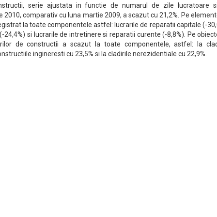
nstructii, serie ajustata in functie de numarul de zile lucratoare s
tie 2010, comparativ cu luna martie 2009, a scazut cu 21,2%. Pe elemen
egistrat la toate componentele astfel: lucrarile de reparatii capitale (-30
 (-24,4%) si lucrarile de intretinere si reparatii curente (-8,8%). Pe obiec
arilor de constructii a scazut la toate componentele, astfel: la clad
nstructiile ingineresti cu 23,5% si la cladirile nerezidentiale cu 22,9%.