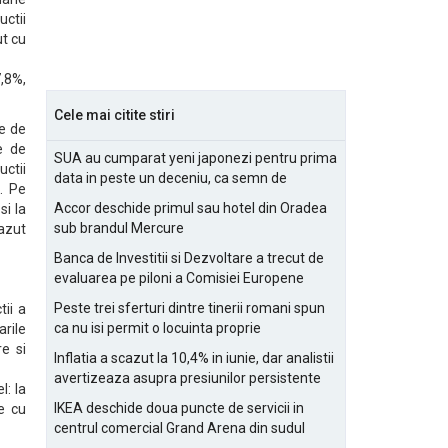
uctii
ut cu
7,8%,
Cele mai citite stiri
ie de
e de
SUA au cumparat yeni japonezi pentru prima
uctii
data in peste un deceniu, ca semn de
%. Pe
prietenie
Accor deschide primul sau hotel din Oradea
si la
sub brandul Mercure
cazut
Banca de Investitii si Dezvoltare a trecut de
evaluarea pe piloni a Comisiei Europene
Peste trei sferturi dintre tinerii romani spun
tii a
ca nu isi permit o locuinta proprie
arile
re si
Inflatia a scazut la 10,4% in iunie, dar analistii
avertizeaza asupra presiunilor persistente
l: la
pentru IMM-uri
IKEA deschide doua puncte de servicii in
le cu
centrul comercial Grand Arena din sudul