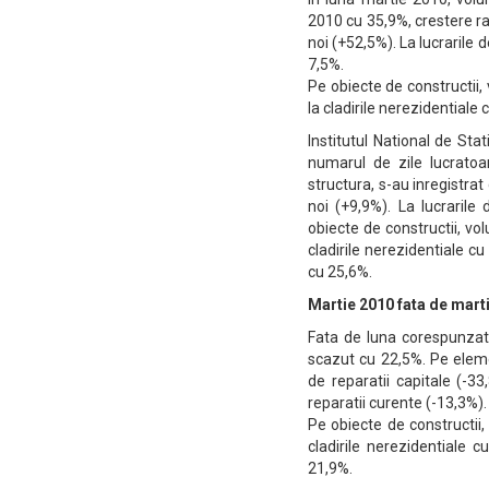
2010 cu 35,9%, crestere rapo
noi (+52,5%). La lucrarile d
7,5%.
Pe obiecte de constructii, 
la cladirile nerezidentiale 
Institutul National de Stat
numarul de zile lucratoa
structura, s-au inregistrat 
noi (+9,9%). La lucrarile
obiecte de constructii, volu
cladirile nerezidentiale cu
cu 25,6%.
Martie 2010 fata de mart
Fata de luna corespunzato
scazut cu 22,5%. Pe eleme
de reparatii capitale (-33,
reparatii curente (-13,3%).
Pe obiecte de constructii,
cladirile nerezidentiale c
21,9%.