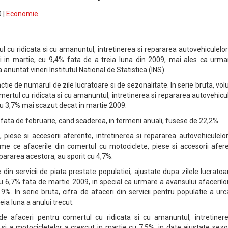
 |
Economie
ul cu ridicata si cu amanuntul, intretinerea si repararea autovehiculelor
i in martie, cu 9,4% fata de a treia luna din 2009, mai ales ca urma
a anuntat vineri Institutul National de Statistica (INS).
ctie de numarul de zile lucratoare si de sezonalitate. In serie bruta, vo
omertul cu ridicata si cu amanuntul, intretinerea si repararea autovehicu
 cu 3,7% mai scazut decat in martie 2009.
 fata de februarie, cand scaderea, in termeni anuali, fusese de 22,2%.
 piese si accesorii aferente, intretinerea si repararea autovehiculelo
me ce afacerile din comertul cu motociclete, piese si accesorii afere
epararea acestora, au sporit cu 4,7%.
 din servicii de piata prestate populatiei, ajustate dupa zilele lucratoa
u 6,7% fata de martie 2009, in special ca urmare a avansului afacerilo
 9%. In serie bruta, cifra de afaceri din servicii pentru populatie a urc
eia luna a anului trecut.
 de afaceri pentru comertul cu ridicata si cu amanuntul, intretinere
si a motocicletelor a crescut in martie cu 7,5%, in date ajustate sezo