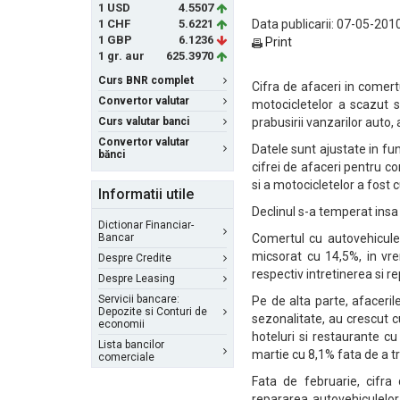
1 USD
4.5507
1 CHF
5.6221
Data publicarii: 07-05-2010
1 GBP
6.1236
Print
1 gr. aur
625.3970
Curs BNR complet
Cifra de afaceri in comert
Convertor valutar
motocicletelor a scazut s
Curs valutar banci
prabusirii vanzarilor auto, 
Convertor valutar
Datele sunt ajustate in fun
bănci
cifrei de afaceri pentru c
si a motocicletelor a fost
Informatii utile
Declinul s-a temperat insa
Dictionar Financiar-
Bancar
Comertul cu autovehicule,
micsorat cu 14,5%, in vre
Despre Credite
respectiv intretinerea si r
Despre Leasing
Servicii bancare:
Pe de alta parte, afacerile
Depozite si Conturi de
sezonalitate, au crescut c
economii
hoteluri si restaurante cu
Lista bancilor
martie cu 8,1% fata de a tr
comerciale
Fata de februarie, cifra
repararea autovehiculelor 