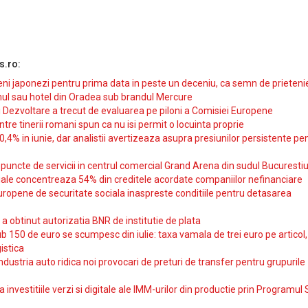
s.ro:
i japonezi pentru prima data in peste un deceniu, ca semn de prieteni
ul sau hotel din Oradea sub brandul Mercure
si Dezvoltare a trecut de evaluarea pe piloni a Comisiei Europene
intre tinerii romani spun ca nu isi permit o locuinta proprie
10,4% in iunie, dar analistii avertizeaza asupra presiunilor persistente pe
uncte de servicii in centrul comercial Grand Arena din sudul Bucurestiu
iale concentreaza 54% din creditele acordate companiilor nefinanciare
uropene de securitate sociala inaspreste conditiile pentru detasarea
obtinut autorizatia BNR de institutie de plata
b 150 de euro se scumpesc din iulie: taxa vamala de trei euro pe articol,
istica
ndustria auto ridica noi provocari de preturi de transfer pentru grupurile
investitiile verzi si digitale ale IMM-urilor din productie prin Programul