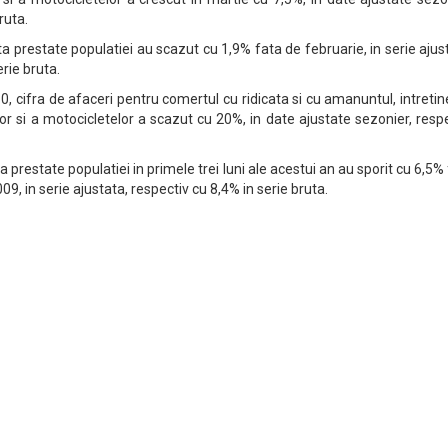
ruta.
ata prestate populatiei au scazut cu 1,9% fata de februarie, in serie ajus
rie bruta.
10, cifra de afaceri pentru comertul cu ridicata si cu amanuntul, intreti
or si a motocicletelor a scazut cu 20%, in date ajustate sezonier, resp
ta prestate populatiei in primele trei luni ale acestui an au sporit cu 6,5%
09, in serie ajustata, respectiv cu 8,4% in serie bruta.