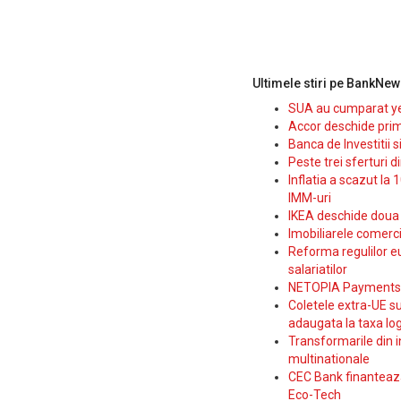
Ultimele stiri pe BankNew
SUA au cumparat yen
Accor deschide prim
Banca de Investitii 
Peste trei sferturi d
Inflatia a scazut la 
IMM-uri
IKEA deschide doua p
Imobiliarele comerc
Reforma regulilor e
salariatilor
NETOPIA Payments a 
Coletele extra-UE su
adaugata la taxa log
Transformarile din i
multinationale
CEC Bank finanteaza 
Eco-Tech