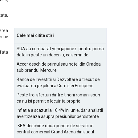
tata,
nerea
Cele mai citite stiri
ectiv
SUA au cumparat yeni japonezi pentru prima
 fata
data in peste un deceniu, ca semn de
prietenie
Accor deschide primul sau hotel din Oradea
sub brandul Mercure
Banca de Investitii si Dezvoltare a trecut de
evaluarea pe piloni a Comisiei Europene
Peste trei sferturi dintre tinerii romani spun
ca nu isi permit o locuinta proprie
Inflatia a scazut la 10,4% in iunie, dar analistii
avertizeaza asupra presiunilor persistente
pentru IMM-uri
IKEA deschide doua puncte de servicii in
centrul comercial Grand Arena din sudul