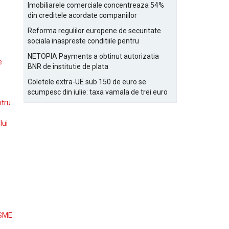
Bucurestiului
Imobiliarele comerciale concentreaza 54%
din creditele acordate companiilor
nefinanciare
Reforma regulilor europene de securitate
sociala inaspreste conditiile pentru
detasarea salariatilor
NETOPIA Payments a obtinut autorizatia
e
BNR de institutie de plata
Coletele extra-UE sub 150 de euro se
scumpesc din iulie: taxa vamala de trei euro
pe articol, adaugata la taxa logistica
ntru
lui
 SME