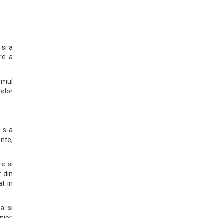
 si a
re a
lumul
lelor
r s-a
nte,
re si
r din
at in
a si
nier,