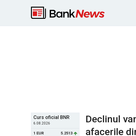
Declinul va
Curs oficial BNR
6.08.2026
afacerile d
1 EUR
5.2513