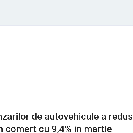
nzarilor de autovehicule a redus
in comert cu 9,4% in martie