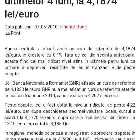
ultimelor 4 luni, la 4,1874
lei/euro
Data publicarii: 07-05-2010 |
Finante-Banci
Print
Banca centrala a afisat vineri un curs de referinta de 4,1874
lei/euro, in crestere cu 0,1% fata de cel din sedinta anterioara,
acesta fiind cel mai ridicat nivel atins in ultimele patru luni, ca
urmare a deprecierii resimtite de leu in tranzactiile de peste
noapte.
Joi, Banca Nationala a Romaniei (BNR) afisase un curs de referinta
de 4,1833 lei/euro. BNR nu a mai afisat un curs de referinta atat de
ridicat din 5 ianuarie 2010, cand se situa la 4,2077 lei/euro.
Peste noapte, leul a fost cotat la niveluri ridicate, de peste 4,22
lei/euro, dar dupa deschiderea sedintei valutare locale, cursul a
scazut la 4,1770 lei/euro, dupa care a mai pierdut din teren. La
13:10, euro era cotat la 4,1850 lei.
In regiune, moneda poloneza a inregistrat o apreciere treptata in
prima parte a zilei, de la 4,2480 la 4,1651 zloti/euro, iar cursul