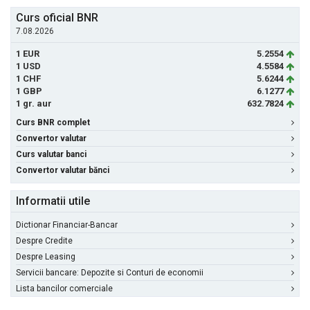
Curs oficial BNR
7.08.2026
1 EUR
5.2554
1 USD
4.5584
1 CHF
5.6244
1 GBP
6.1277
1 gr. aur
632.7824
Curs BNR complet
Convertor valutar
Curs valutar banci
Convertor valutar bănci
Informatii utile
Dictionar Financiar-Bancar
Despre Credite
Despre Leasing
Servicii bancare: Depozite si Conturi de economii
Lista bancilor comerciale