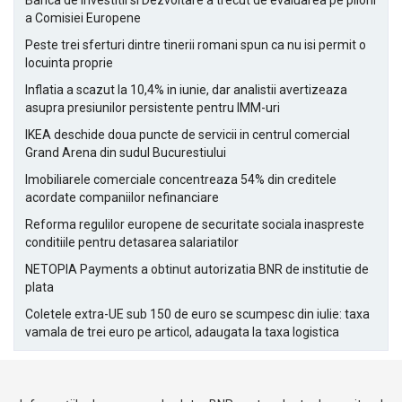
Banca de Investitii si Dezvoltare a trecut de evaluarea pe piloni
a Comisiei Europene
Peste trei sferturi dintre tinerii romani spun ca nu isi permit o
locuinta proprie
Inflatia a scazut la 10,4% in iunie, dar analistii avertizeaza
asupra presiunilor persistente pentru IMM-uri
IKEA deschide doua puncte de servicii in centrul comercial
Grand Arena din sudul Bucurestiului
Imobiliarele comerciale concentreaza 54% din creditele
acordate companiilor nefinanciare
Reforma regulilor europene de securitate sociala inaspreste
conditiile pentru detasarea salariatilor
NETOPIA Payments a obtinut autorizatia BNR de institutie de
plata
Coletele extra-UE sub 150 de euro se scumpesc din iulie: taxa
vamala de trei euro pe articol, adaugata la taxa logistica