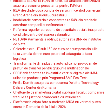
Inflatia a scazut la 10,4% in iunie, dar analistii avertizeaza
asupra presiunilor persistente pentru IMM-uri
IKEA deschide doua puncte de servicii in centrul comercial
Grand Arena din sudul Bucurestiului
Imobiliarele comerciale concentreaza 54% din creditele
acordate companiilor nefinanciare
Reforma regulilor europene de securitate sociala inaspreste
conditiile pentru detasarea salariatilor
NETOPIA Payments a obtinut autorizatia BNR de institutie
de plata
Coletele extra-UE sub 150 de euro se scumpesc din iulie:
taxa vamala de trei euro pe articol, adaugata la taxa
logistica
Transformarile din industria auto ridica noi provocari de
preturi de transfer pentru grupurile multinationale
CEC Bank finanteaza investitiile verzi si digitale ale IMM-
urilor din productie prin Programul SME Eco-Tech
Emilia Dumitrescu preia conducerea Deloitte Technology
Delivery Center din Romania
Cheltuielile de marketing digital, sub lupa fiscului: companiile
trebuie sa justifice colaborarile cu influencerii
Platformele cripto fara autorizatie MiCA nu vor mai putea
opera in Romania de la 1 iulie 2026