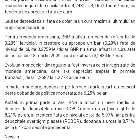
monedei unguresti a oscilat intre 4,2481 si 4,1651 forinti/euro, cu
tendinta de apreciere fata de euro.
Leul se depreciaza si fata de dolar, la un curs maxim al ultimului an
si aproape doua luni
Pentru moneda americana, BNR a afisat un curs de referinta de
3,2851 lei/dolar, in crestere cu aproape un ban (0,28%) fata de
nivelul de joi, de 3,2759 lei/dolar. BNR nu a mai afisat un curs atat
de ridicat din 18 martie 2009, cand se situa la 3,2883 lei/euro.
Evolutia monedelor din regiune a fost inversa celei inregistrate de
moneda americana, care s-a depreciat treptat in primele
tranzactii, de la 1,2587 la 1,2773 dolari/euro.
In piata monetara, dobanzile pe termen foarte scurt au crescut
peste dobanda de politica monetara, de 6,25% pe an.
Astfel, in prima parte a zilei, BNR a afisat un nivel mediu al
dobanzii la depozitele atrase (ROBID) pentru o zi (overnight) de
8,21% pe an, in crestere fata de nivelul de joi, de 5,97%, iar pentru
depozitele overnight plasate (ROBOR), dobanda a urcat la 8,71%,
de la 6,47% in sedinta precedenta.
NewsIn