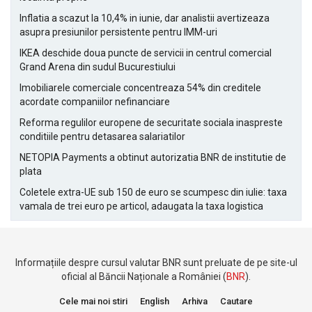
Inflatia a scazut la 10,4% in iunie, dar analistii avertizeaza
asupra presiunilor persistente pentru IMM-uri
IKEA deschide doua puncte de servicii in centrul comercial
Grand Arena din sudul Bucurestiului
Imobiliarele comerciale concentreaza 54% din creditele
acordate companiilor nefinanciare
Reforma regulilor europene de securitate sociala inaspreste
conditiile pentru detasarea salariatilor
NETOPIA Payments a obtinut autorizatia BNR de institutie de
plata
Coletele extra-UE sub 150 de euro se scumpesc din iulie: taxa
vamala de trei euro pe articol, adaugata la taxa logistica
Informațiile despre cursul valutar BNR sunt preluate de pe site-ul
oficial al Băncii Naționale a României (
BNR
).
Cele mai noi stiri
English
Arhiva
Cautare