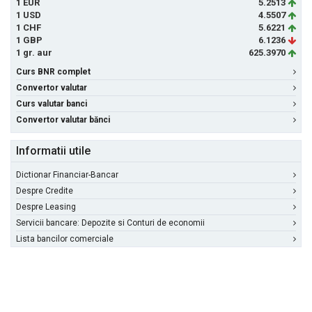
1 EUR
5.2513
1 USD
4.5507
1 CHF
5.6221
1 GBP
6.1236
1 gr. aur
625.3970
Curs BNR complet
Convertor valutar
Curs valutar banci
Convertor valutar bănci
Informatii utile
Dictionar Financiar-Bancar
Despre Credite
Despre Leasing
Servicii bancare: Depozite si Conturi de economii
Lista bancilor comerciale