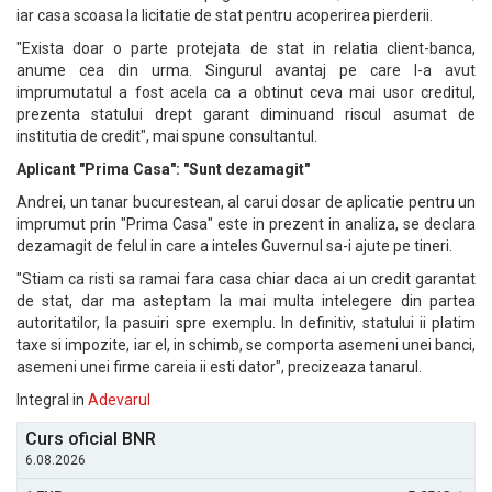
iar casa scoasa la licitatie de stat pentru acoperirea pierderii.
"Exista doar o parte protejata de stat in relatia client-banca,
anume cea din urma. Singurul avantaj pe care l-a avut
imprumutatul a fost acela ca a obtinut ceva mai usor creditul,
prezenta statului drept garant diminuand riscul asumat de
institutia de credit", mai spune consultantul.
Aplicant "Prima Casa": "Sunt dezamagit"
Andrei, un tanar bucurestean, al carui dosar de aplicatie pentru un
imprumut prin "Prima Casa" este in prezent in analiza, se declara
dezamagit de felul in care a inteles Guvernul sa-i ajute pe tineri.
"Stiam ca risti sa ramai fara casa chiar daca ai un credit garantat
de stat, dar ma asteptam la mai multa intelegere din partea
autoritatilor, la pasuiri spre exemplu. In definitiv, statului ii platim
taxe si impozite, iar el, in schimb, se comporta asemeni unei banci,
asemeni unei firme careia ii esti dator", precizeaza tanarul.
Integral in
Adevarul
Curs oficial BNR
6.08.2026