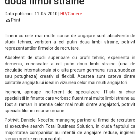
doua limbi straine
Data publicarii: 11-05-2010 |
HR/Cariere
Print
Tinerii cu cele mai multe sanse de angajare sunt absolventii de
studii tehnici, vorbitori a cel putin doua limbi straine, potrivit
reprezentantilor firmelor de recrutare.
Absolvent de studii superioare cu profil tehnic, experienta in
domeniu, cunoscator a cel putin doua limbi straine (una de
circulatie internationala si o alta precum germana, rusa, suedeza
sau potugheza) creativ si flexibil. Acestea sunt cateva dintre
calitatile angajatului ideal in viziunea celor mai multi angajatori.
Inginerii, aproape indiferent de specializare, IT-istii si chiar
specialistii in finante care vorbesc fluent mai multe limbi straine au
fost si raman in atentia celor mai multi dintre angajatori, potrivit
specialistilor in resurse umane.
Potrivit, Danielei Necefor, managing partner al firmei de recrutare
si executive search Total Business Solution, in ciuda faptului ca
majoritatea companiilor au intentii de angajare reduse, inginerii
raman printre cei mai cautati.