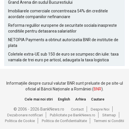
Grand Arena din sudul Bucurestiului
Imobiliarele comerciale concentreaza 54% din creditele
acordate companiilor nefinanciare
Reforma regulilor europene de securitate sociala inaspreste
conditiile pentru detasarea salariatilor
NETOPIA Payments a obtinut autorizatia BNR de institutie de
plata
Coletele extra-UE sub 150 de euro se scumpesc din iulie: taxa
vamala de trei euro pe articol, adaugata la taxa logistica
Informațiile despre cursul valutar BNR sunt preluate de pe site-ul
oficial al Băncii Naționale a României (
BNR
).
Cele mai noi stiri
English
Arhiva
Cautare
© 2006 - 2026 BankNews.ro
Contact
Despre Noi
Dezabonare notificari
Publicitate pe BankNews.ro
Sitemap
Politica de Cookie
Politica de Confidentialitate
Termeni si Conditii