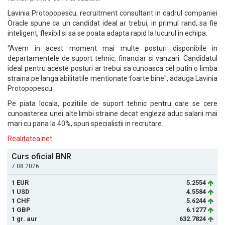
Lavinia Protopopescu, recruitment consultant in cadrul companiei
Oracle spune ca un candidat ideal ar trebui, in primul rand, sa fie
inteligent, flexibil si sa se poata adapta rapid la lucurul in echipa.
"Avem in acest moment mai multe posturi disponibile in
departamentele de suport tehnic, financiar si vanzari. Candidatul
ideal pentru aceste posturi ar trebui sa cunoasca cel putin o limba
straina pe langa abilitatile mentionate foarte bine", adauga Lavinia
Protopopescu.
Pe piata locala, pozitiile de suport tehnic pentru care se cere
cunoasterea unei alte limbi straine decat engleza aduc salarii mai
mari cu pana la 40%, spun specialistii in recrutare.
Realitatea.net
Curs oficial BNR
7.08.2026
1 EUR
5.2554
1 USD
4.5584
1 CHF
5.6244
1 GBP
6.1277
1 gr. aur
632.7824