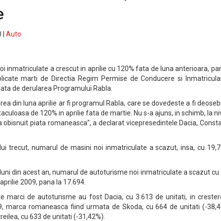
e
 |
Auto
 inmatriculate a crescut in aprilie cu 120% fata de luna anterioara, pa
ublicate marti de Directia Regim Permise de Conducere si Inmatricula
ulata de derularea Programului Rabla.
rea din luna aprilie ar fi programul Rabla, care se dovedeste a fi deoseb
aculoasa de 120% in aprilie fata de martie. Nu s-a ajuns, in schimb, la ni
a obisnuit piata romaneasca", a declarat vicepresedintele Dacia, Const
lui trecut, numarul de masini noi inmatriculate a scazut, insa, cu 19,
luni din acest an, numarul de autoturisme noi inmatriculate a scazut c
-aprilie 2009, pana la 17.694.
ute marci de autoturisme au fost Dacia, cu 3.613 de unitati, in creste
09, marca romaneasca fiind urmata de Skoda, cu 664 de unitati (-38,4
treilea, cu 633 de unitati (-31,42%).