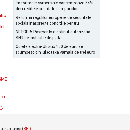
Bucurestiului
Imobiliarele comerciale concentreaza 54%
din creditele acordate companiilor
nefinanciare
ntru
Reforma regulilor europene de securitate
sociala inaspreste conditiile pentru
lui
detasarea salariatilor
NETOPIA Payments a obtinut autorizatia
BNR de institutie de plata
Coletele extra-UE sub 150 de euro se
scumpesc din iulie: taxa vamala de trei euro
pe articol, adaugata la taxa logistica
 SME
 cu
26
e a României (
BNR
).