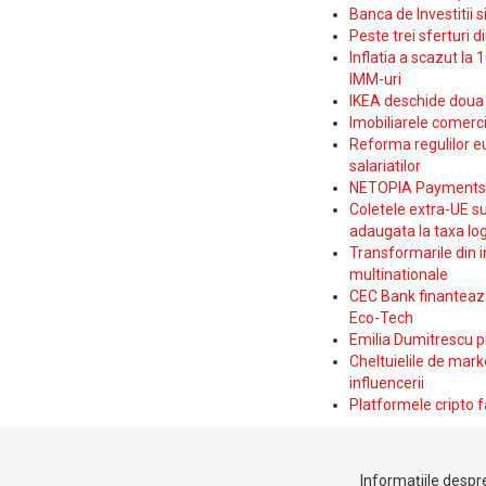
Banca de Investitii 
Peste trei sferturi d
Inflatia a scazut la 
IMM-uri
IKEA deschide doua p
Imobiliarele comerc
Reforma regulilor e
salariatilor
NETOPIA Payments a 
Coletele extra-UE su
adaugata la taxa log
Transformarile din i
multinationale
CEC Bank finanteaza 
Eco-Tech
Emilia Dumitrescu p
Cheltuielile de marke
influencerii
Platformele cripto f
Informațiile despre