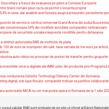
si Dezvoltare a trecut de evaluarea pe piloni a Comisiei Europene
intre tinerii romani spun ca nu isi permit o locuinta proprie
10,4% in iunie, dar analistii avertizeaza asupra presiunilor persistente pe
uncte de servicii in centrul comercial Grand Arena din sudul Bucurestiu
iale concentreaza 54% din creditele acordate companiilor nefinanciare
uropene de securitate sociala inaspreste conditiile pentru detasarea
obtinut autorizatia BNR de institutie de plata
b 150 de euro se scumpesc din iulie: taxa vamala de trei euro pe articol,
istica
ndustria auto ridica noi provocari de preturi de transfer pentru grupurile
investitiile verzi si digitale ale IMM-urilor din productie prin Programul
reia conducerea Deloitte Technology Delivery Center din Romania
ting digital, sub lupa fiscului: companiile trebuie sa justifice colaborarile
ara autorizatie MiCA nu vor mai putea opera in Romania de la 1 iulie 20
 cursul valutar BNR sunt preluate de pe site-ul oficial al Băncii Național