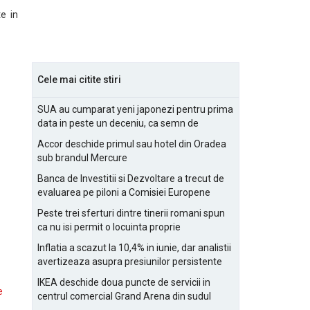
e in
Cele mai citite stiri
SUA au cumparat yeni japonezi pentru prima
data in peste un deceniu, ca semn de
prietenie
Accor deschide primul sau hotel din Oradea
sub brandul Mercure
Banca de Investitii si Dezvoltare a trecut de
evaluarea pe piloni a Comisiei Europene
Peste trei sferturi dintre tinerii romani spun
ca nu isi permit o locuinta proprie
Inflatia a scazut la 10,4% in iunie, dar analistii
avertizeaza asupra presiunilor persistente
pentru IMM-uri
IKEA deschide doua puncte de servicii in
e
centrul comercial Grand Arena din sudul