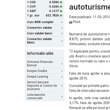
1 USD
4.5584
autoturism
1 CHF
5.6244
1 GBP
6.1277
1 gr. aur
632.7824
Data publicarii: 11-05-2010
Print
Curs BNR complet
Convertor valutar
Curs valutar banci
Numarul de autoturisme noi
8.875, potrivit datelor p
Convertor valutar
bănci
Vehiculelor, evolutie stim
"O explicatie pentru creste
Informatii utile
util. Avem o crestere spect
cererii normale cu care s-
Dictionar Financiar-
Bancar
Stroe.
Despre Credite
Fata de luna aprilie a anu
Despre Leasing
aprilie 2010.
Servicii bancare:
Cumulat pe primele patru 
Depozite si Conturi de
economii
fata de intervalul ianuarie
Lista bancilor
In aprilie, cele mai vand
comerciale
3,17% fata de aprilie 20
Renault se afla pe locul al 