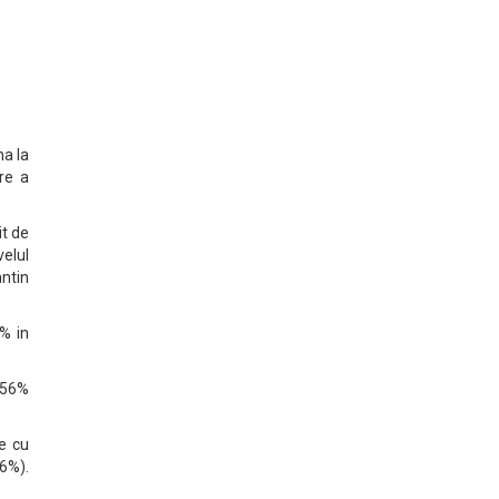
na la
re a
it de
velul
antin
7% in
u 56%
re cu
6%).