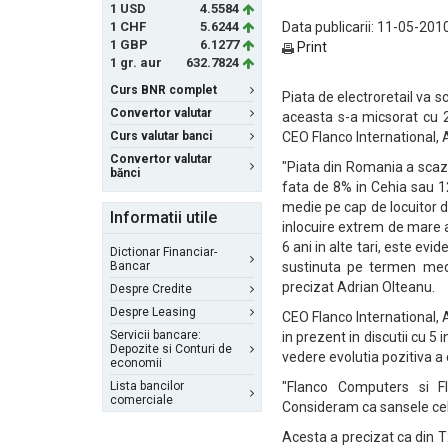
1 USD
4.5584
1 CHF
5.6244
Data publicarii: 11-05-2010
1 GBP
6.1277
Print
1 gr. aur
632.7824
Curs BNR complet
Piata de electroretail va 
Convertor valutar
aceasta s-a micsorat cu 2
Curs valutar banci
CEO Flanco International, 
Convertor valutar
"Piata din Romania a scaz
bănci
fata de 8% in Cehia sau 12
medie pe cap de locuitor 
Informatii utile
inlocuire extrem de mare a
6 ani in alte tari, este evi
Dictionar Financiar-
Bancar
sustinuta pe termen medi
precizat Adrian Olteanu.
Despre Credite
Despre Leasing
CEO Flanco International, A
Servicii bancare:
in prezent in discutii cu 5
Depozite si Conturi de
vedere evolutia pozitiva a 
economii
Lista bancilor
"Flanco Computers si Fl
comerciale
Consideram ca sansele cel
Acesta a precizat ca din 