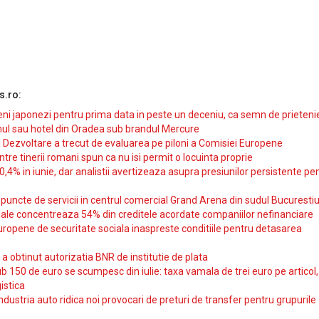
s.ro:
i japonezi pentru prima data in peste un deceniu, ca semn de prieteni
ul sau hotel din Oradea sub brandul Mercure
si Dezvoltare a trecut de evaluarea pe piloni a Comisiei Europene
intre tinerii romani spun ca nu isi permit o locuinta proprie
10,4% in iunie, dar analistii avertizeaza asupra presiunilor persistente pe
uncte de servicii in centrul comercial Grand Arena din sudul Bucurestiu
iale concentreaza 54% din creditele acordate companiilor nefinanciare
uropene de securitate sociala inaspreste conditiile pentru detasarea
obtinut autorizatia BNR de institutie de plata
b 150 de euro se scumpesc din iulie: taxa vamala de trei euro pe articol,
istica
ndustria auto ridica noi provocari de preturi de transfer pentru grupurile