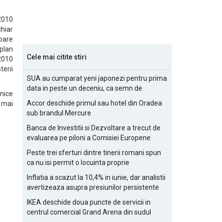
 2010
chiar
oare
plan
Cele mai citite stiri
 2010
terii
SUA au cumparat yeni japonezi pentru prima
data in peste un deceniu, ca semn de
onice
prietenie
Accor deschide primul sau hotel din Oradea
 mai
sub brandul Mercure
Banca de Investitii si Dezvoltare a trecut de
evaluarea pe piloni a Comisiei Europene
Peste trei sferturi dintre tinerii romani spun
ca nu isi permit o locuinta proprie
Inflatia a scazut la 10,4% in iunie, dar analistii
avertizeaza asupra presiunilor persistente
pentru IMM-uri
IKEA deschide doua puncte de servicii in
centrul comercial Grand Arena din sudul