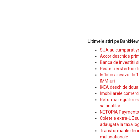
Ultimele stiri pe BankNew
SUA au cumparat yen
Accor deschide prim
Banca de Investitii 
Peste trei sferturi d
Inflatia a scazut la 
IMM-uri
IKEA deschide doua p
Imobiliarele comerc
Reforma regulilor e
salariatilor
NETOPIA Payments a 
Coletele extra-UE su
adaugata la taxa log
Transformarile din i
multinationale