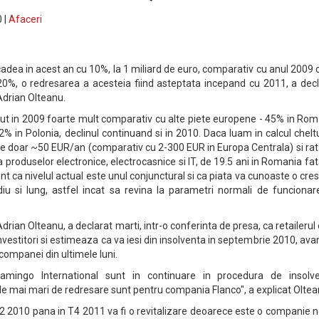
 |
Afaceri
scadea in acest an cu 10%, la 1 miliard de euro, comparativ cu anul 2009
0%, o redresarea a acesteia fiind asteptata incepand cu 2011, a decl
Adrian Olteanu.
ut in 2009 foarte mult comparativ cu alte piete europene - 45% in Rom
% in Polonia, declinul continuand si in 2010. Daca luam in calcul chelt
de doar ~50 EUR/an (comparativ cu 2-300 EUR in Europa Centrala) si ra
 produselor electronice, electrocasnice si IT, de 19.5 ani in Romania fa
dent ca nivelul actual este unul conjunctural si ca piata va cunoaste o cre
u si lung, astfel incat sa revina la parametri normali de funcionare
drian Olteanu, a declarat marti, intr-o conferinta de presa, ca retailerul
 investitori si estimeaza ca va iesi din insolventa in septembrie 2010, ava
companei din ultimele luni.
amingo International sunt in continuare in procedura de insolve
e mai mari de redresare sunt pentru compania Flanco", a explicat Oltea
T2 2010 pana in T4 2011 va fi o revitalizare deoarece este o companie 