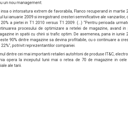
 cu un nou management.
t insa o intorsatura extrem de favorabila, Flanco recuperand in martie
l lui ianuarie 2009 si inregistrand cresteri semnificative ale vanzarilor, 
 20% a pietei in T1 2010 versus T1 2009. (...) "Pentru perioada urmat
tinuarea procesului de optimizare a retelei de magazine, avand in 
gazine in spatii cu chirii si trafic optim. De asemenea, pana in iunie
este 90% dintre magazine sa devina profitabile, cu o continuare a cres
a 22%", potrivit reprezentantilor companiei.
nul dintre cei mai importanti retaileri autohtoni de produse IT&C, electr
nia opera la inceputul lunii mai o retea de 70 de magazine in cele
le ale tarii.