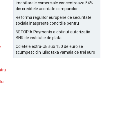
Bucurestiului
Imobiliarele comerciale concentreaza 54%
din creditele acordate companiilor
nefinanciare
Reforma regulilor europene de securitate
sociala inaspreste conditiile pentru
detasarea salariatilor
NETOPIA Payments a obtinut autorizatia
BNR de institutie de plata
Coletele extra-UE sub 150 de euro se
e
scumpesc din iulie: taxa vamala de trei euro
pe articol, adaugata la taxa logistica
ntru
lui