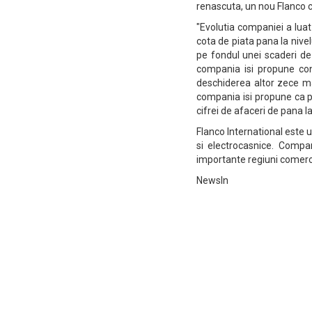
renascuta, un nou Flanco
"Evolutia companiei a lua
cota de piata pana la nivelu
pe fondul unei scaderi de
compania isi propune con
deschiderea altor zece ma
compania isi propune ca p
cifrei de afaceri de pana l
Flanco International este u
si electrocasnice. Compa
importante regiuni comercia
NewsIn