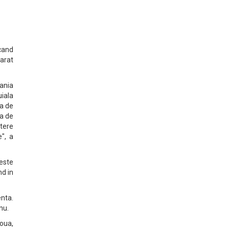
 cand
arat
ania
uiala
ta de
ta de
stere
", a
 este
nd in
nta.
nu.
noua,