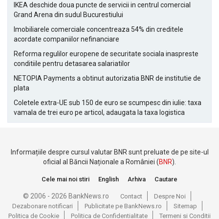
IKEA deschide doua puncte de servicii in centrul comercial
Grand Arena din sudul Bucurestiului
Imobiliarele comerciale concentreaza 54% din creditele
acordate companiilor nefinanciare
Reforma regulilor europene de securitate sociala inaspreste
conditiile pentru detasarea salariatilor
NETOPIA Payments a obtinut autorizatia BNR de institutie de
plata
Coletele extra-UE sub 150 de euro se scumpesc din iulie: taxa
vamala de trei euro pe articol, adaugata la taxa logistica
Informațiile despre cursul valutar BNR sunt preluate de pe site-ul
oficial al Băncii Naționale a României (
BNR
).
Cele mai noi stiri
English
Arhiva
Cautare
© 2006 - 2026 BankNews.ro
Contact
Despre Noi
Dezabonare notificari
Publicitate pe BankNews.ro
Sitemap
Politica de Cookie
Politica de Confidentialitate
Termeni si Conditii