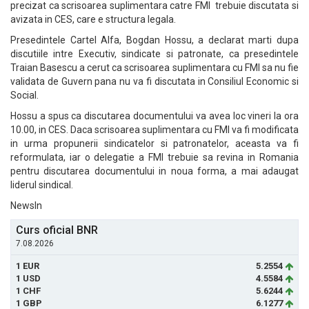
precizat ca scrisoarea suplimentara catre FMI trebuie discutata si
avizata in CES, care e structura legala.
Presedintele Cartel Alfa, Bogdan Hossu, a declarat marti dupa
discutiile intre Executiv, sindicate si patronate, ca presedintele
Traian Basescu a cerut ca scrisoarea suplimentara cu FMI sa nu fie
validata de Guvern pana nu va fi discutata in Consiliul Economic si
Social.
Hossu a spus ca discutarea documentului va avea loc vineri la ora
10.00, in CES. Daca scrisoarea suplimentara cu FMI va fi modificata
in urma propunerii sindicatelor si patronatelor, aceasta va fi
reformulata, iar o delegatie a FMI trebuie sa revina in Romania
pentru discutarea documentului in noua forma, a mai adaugat
liderul sindical.
NewsIn
Curs oficial BNR
7.08.2026
1 EUR
5.2554
1 USD
4.5584
1 CHF
5.6244
1 GBP
6.1277