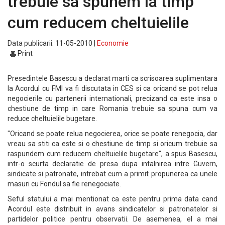
trebuie sa spunem la timp
cum reducem cheltuielile
Data publicarii: 11-05-2010 |
Economie
Print
Presedintele Basescu a declarat marti ca scrisoarea suplimentara
la Acordul cu FMI va fi discutata in CES si ca oricand se pot relua
negocierile cu partenerii internationali, precizand ca este insa o
chestiune de timp in care Romania trebuie sa spuna cum va
reduce cheltuielile bugetare.
"Oricand se poate relua negocierea, orice se poate renegocia, dar
vreau sa stiti ca este si o chestiune de timp si oricum trebuie sa
raspundem cum reducem cheltuielile bugetare", a spus Basescu,
intr-o scurta declaratie de presa dupa intalnirea intre Guvern,
sindicate si patronate, intrebat cum a primit propunerea ca unele
masuri cu Fondul sa fie renegociate.
Seful statului a mai mentionat ca este pentru prima data cand
Acordul este distribuit in avans sindicatelor si patronatelor si
partidelor politice pentru observatii. De asemenea, el a mai