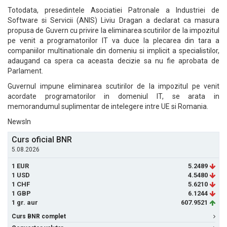
Totodata, presedintele Asociatiei Patronale a Industriei de
Software si Servicii (ANIS) Liviu Dragan a declarat ca masura
propusa de Guvern cu privire la eliminarea scutirilor de la impozitul
pe venit a programatorilor IT va duce la plecarea din tara a
companiilor multinationale din domeniu si implicit a specialistilor,
adaugand ca spera ca aceasta decizie sa nu fie aprobata de
Parlament.
Guvernul impune eliminarea scutirilor de la impozitul pe venit
acordate programatorilor in domeniul IT, se arata in
memorandumul suplimentar de intelegere intre UE si Romania.
NewsIn
Curs oficial BNR
5.08.2026
1 EUR
5.2489
1 USD
4.5480
1 CHF
5.6210
1 GBP
6.1244
1 gr. aur
607.9521
Curs BNR complet