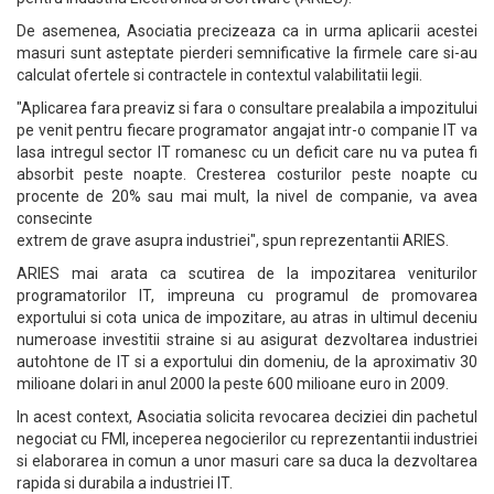
De asemenea, Asociatia precizeaza ca in urma aplicarii acestei
masuri sunt asteptate pierderi semnificative la firmele care si-au
calculat ofertele si contractele in contextul valabilitatii legii.
"Aplicarea fara preaviz si fara o consultare prealabila a impozitului
pe venit pentru fiecare programator angajat intr-o companie IT va
lasa intregul sector IT romanesc cu un deficit care nu va putea fi
absorbit peste noapte. Cresterea costurilor peste noapte cu
procente de 20% sau mai mult, la nivel de companie, va avea
consecinte
extrem de grave asupra industriei", spun reprezentantii ARIES.
ARIES mai arata ca scutirea de la impozitarea veniturilor
programatorilor IT, impreuna cu programul de promovarea
exportului si cota unica de impozitare, au atras in ultimul deceniu
numeroase investitii straine si au asigurat dezvoltarea industriei
autohtone de IT si a exportului din domeniu, de la aproximativ 30
milioane dolari in anul 2000 la peste 600 milioane euro in 2009.
In acest context, Asociatia solicita revocarea deciziei din pachetul
negociat cu FMI, inceperea negocierilor cu reprezentantii industriei
si elaborarea in comun a unor masuri care sa duca la dezvoltarea
rapida si durabila a industriei IT.