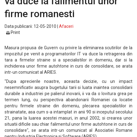
va duce la falimentul unor
firme romanesti
Data publicarii: 12-05-2010 |
Afaceri
Print
Masura propusa de Guvern cu privire la eliminarea scutirilor de la
impozitul pe venit a programatorilor IT va duce la retragerea din
tara a firmelor straine si a specialistilor in domeniu, dar si la
inchiderea unor firme autohtone in curs de consolidare, se arata
intr-un comunicat al ARIES.
"Dupa aprecierile noastre, aceasta decizie, cu un impact
nesemnificativ asupra bugetului tarii si luata inaintea consolidarii
durabile a industriei pe palierul inovarii, ii va da o lovitura grea pe
termen lung, cu perspectiva abandonarii Romaniei ca locatie
pentru firmele straine din domeniu, plecarea specialistilor in
strainatate, asa cum s-a intamplat in anii 90 si inceputul secolului
21, pana la luarea acestei masuri, in anul 2002, si crearea unor
situatii dificile sau chiar falimentul unor firme autohtone in curs de
consolidare", se arata intr-un comunicat al Asociatiei Romane
pentru Industria Electronica si Software (ARIES).