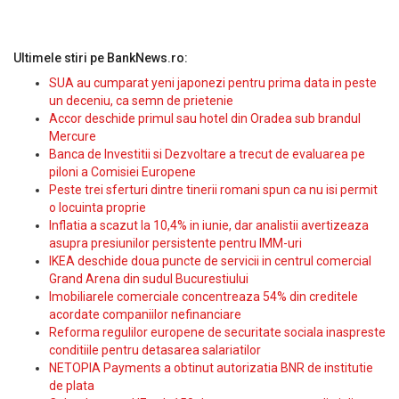
Ultimele stiri pe BankNews.ro:
SUA au cumparat yeni japonezi pentru prima data in peste
un deceniu, ca semn de prietenie
Accor deschide primul sau hotel din Oradea sub brandul
Mercure
Banca de Investitii si Dezvoltare a trecut de evaluarea pe
piloni a Comisiei Europene
Peste trei sferturi dintre tinerii romani spun ca nu isi permit
o locuinta proprie
Inflatia a scazut la 10,4% in iunie, dar analistii avertizeaza
asupra presiunilor persistente pentru IMM-uri
IKEA deschide doua puncte de servicii in centrul comercial
Grand Arena din sudul Bucurestiului
Imobiliarele comerciale concentreaza 54% din creditele
acordate companiilor nefinanciare
Reforma regulilor europene de securitate sociala inaspreste
conditiile pentru detasarea salariatilor
NETOPIA Payments a obtinut autorizatia BNR de institutie
de plata