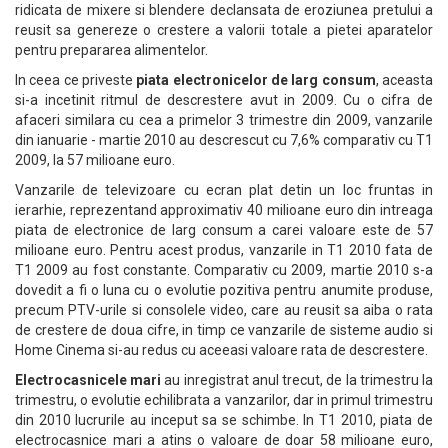
ridicata de mixere si blendere declansata de eroziunea pretului a
reusit sa genereze o crestere a valorii totale a pietei aparatelor
pentru prepararea alimentelor.
In ceea ce priveste
piata electronicelor de larg consum
, aceasta
si-a incetinit ritmul de descrestere avut in 2009. Cu o cifra de
afaceri similara cu cea a primelor 3 trimestre din 2009, vanzarile
din ianuarie - martie 2010 au descrescut cu 7,6% comparativ cu T1
2009, la 57 milioane euro.
Vanzarile de televizoare cu ecran plat detin un loc fruntas in
ierarhie, reprezentand approximativ 40 milioane euro din intreaga
piata de electronice de larg consum a carei valoare este de 57
milioane euro. Pentru acest produs, vanzarile in T1 2010 fata de
T1 2009 au fost constante. Comparativ cu 2009, martie 2010 s-a
dovedit a fi o luna cu o evolutie pozitiva pentru anumite produse,
precum PTV-urile si consolele video, care au reusit sa aiba o rata
de crestere de doua cifre, in timp ce vanzarile de sisteme audio si
Home Cinema si-au redus cu aceeasi valoare rata de descrestere.
Electrocasnicele mari
au inregistrat anul trecut, de la trimestru la
trimestru, o evolutie echilibrata a vanzarilor, dar in primul trimestru
din 2010 lucrurile au inceput sa se schimbe. In T1 2010, piata de
electrocasnice mari a atins o valoare de doar 58 milioane euro,