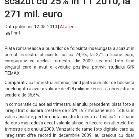
scazut cu 25% in T1 2010, la
271 mil. euro
Data publicarii: 12-05-2010 |
Afaceri
Print
Piata romaneasca a bunurilor de folosinta indelungata a scazut in
primul trimestru al acestui an cu 24,9%, la 271 milioane euro,
comparativ cu acelasi trimestru din 2009, sectorul foto fiind
singurul care a avut o evolutie pozitiva, potrivit studiului GfK
TEMAX.
Comparativ cu trimestrul anterior, cand piata bunurilor de folosinta
indelungata a avut o valoare de 428 milioane euro, s-a inregistrat o
scadere de 36,6%.
In comparatie cu acelasi trimestru al anului precedent, piata foto a
inregistrat o usoara crestere de 2,5%, la 7 milioane euro. Totusi, in
valori absolute, performanta acestui trimestru a fost cu 2 milioane
de euro mai redusa decat valorile atinse in fiecare din ultimele trei
trimestre ale anului 2009. Vanzarile de rame foto digitale, care au
inregistrat cifre record in decembrie 2009, au crescut cu doar