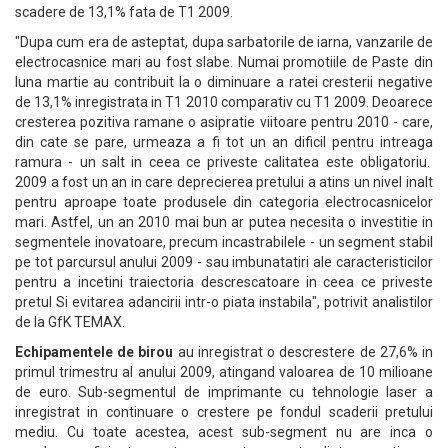
scadere de 13,1% fata de T1 2009.
"Dupa cum era de asteptat, dupa sarbatorile de iarna, vanzarile de
electrocasnice mari au fost slabe. Numai promotiile de Paste din
luna martie au contribuit la o diminuare a ratei cresterii negative
de 13,1% inregistrata in T1 2010 comparativ cu T1 2009. Deoarece
cresterea pozitiva ramane o asipratie viitoare pentru 2010 - care,
din cate se pare, urmeaza a fi tot un an dificil pentru intreaga
ramura - un salt in ceea ce priveste calitatea este obligatoriu.
2009 a fost un an in care deprecierea pretului a atins un nivel inalt
pentru aproape toate produsele din categoria electrocasnicelor
mari. Astfel, un an 2010 mai bun ar putea necesita o investitie in
segmentele inovatoare, precum incastrabilele - un segment stabil
pe tot parcursul anului 2009 - sau imbunatatiri ale caracteristicilor
pentru a incetini traiectoria descrescatoare in ceea ce priveste
pretul Si evitarea adancirii intr-o piata instabila", potrivit analistilor
de la GfK TEMAX.
Echipamentele de birou
au inregistrat o descrestere de 27,6% in
primul trimestru al anului 2009, atingand valoarea de 10 milioane
de euro. Sub-segmentul de imprimante cu tehnologie laser a
inregistrat in continuare o crestere pe fondul scaderii pretului
mediu. Cu toate acestea, acest sub-segment nu are inca o