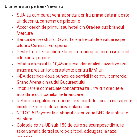
Ultimele stiri pe BankNews.ro:
SUA au cumparat yeni japonezi pentru prima data in peste
un deceniu, ca semn de prietenie
Accor deschide primul sau hotel din Oradea sub brandul
Mercure
Banca de Investitii si Dezvoltare a trecut de evaluarea pe
piloni a Comisiei Europene
Peste trei sferturi dintre tinerii romani spun ca nu isi permit
o locuinta proprie
Inflatia a scazut la 10,4% in iunie, dar analistii avertizeaza
asupra presiunilor persistente pentru IMM-uri
IKEA deschide doua puncte de servicii in centrul comercial
Grand Arena din sudul Bucurestiului
Imobiliarele comerciale concentreaza 54% din creditele
acordate companiilor nefinanciare
Reforma regulilor europene de securitate sociala inaspreste
conditiile pentru detasarea salariatilor
NETOPIA Payments a obtinut autorizatia BNR de institutie
de plata
Coletele extra-UE sub 150 de euro se scumpesc din iulie:
taxa vamala de trei euro pe articol, adaugata la taxa