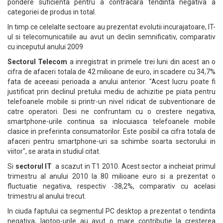
pondere suficienta pentru a contracara tendinta negativa a
categoriei de produs in total.
In timp ce celelalte sectoare au prezentat evolutii incurajatoare, IT-
ul si telecomunicatiile au avut un declin semnificativ, comparativ
cu inceputul anului 2009
Sectorul Telecom
a inregistrat in primele trei luni din acest an o
cifra de afaceri totala de 42 milioane de euro, in scadere cu 34,7%
fata de aceeasi perioada a anului anterior. "Acest lucru poate fi
justificat prin declinul pretului mediu de achizitie pe piata pentru
telefoanele mobile si printr-un nivel ridicat de subventionare de
catre operatori. Desi ne confruntam cu o crestere negativa,
smartphone-urile continua sa inlocuiasca telefoanele mobile
clasice in preferinta consumatorilor. Este posibil ca cifra totala de
afaceri pentru smartphone-uri sa schimbe soarta sectorului in
viitor", se arata in studiul citat.
Si
sectorul IT
a scazut in T1 2010. Acest sector a incheiat primul
trimestru al anului 2010 la 80 milioane euro si a prezentat o
fluctuatie negativa, respectiv -38,2%, comparativ cu acelasi
trimestru al anului trecut.
In ciuda faptului ca segmentul PC desktop a prezentat o tendinta
negativa, laptop-urile au avut o mare contributie la cresterea