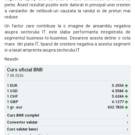
pietei. Acest rezultat pozitiv este datorat in principal unei cresteri
a vanzarilor de netbook-uri cauzata la randul ei de preturi mai
reduse.
Un factor care contribuie la o imagine de ansamblu negativa
asupra sectorului IT este slaba performanta inregistrata de
segmentul business-to-business. Deoarece acesta detine o cota
mare din piata IT, tiparul de crestere negativa a acestui segment
si-a lasat amprenta asupra sectorului IT.
NewsIn
Curs oficial BNR
7.08.2026
1 EUR
5.2554
1 USD
4.5584
1 CHF
5.6244
1 GBP
6.1277
1 gr. aur
632.7824
Curs BNR complet
Convertor valutar
Curs valutar banci