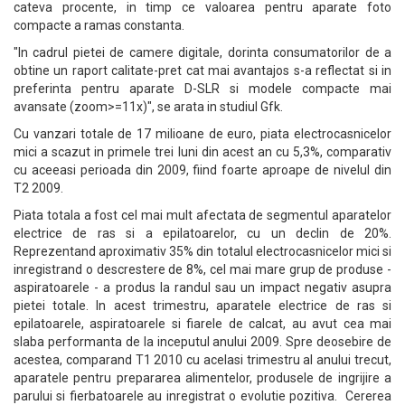
cateva procente, in timp ce valoarea pentru aparate foto
compacte a ramas constanta.
"In cadrul pietei de camere digitale, dorinta consumatorilor de a
obtine un raport calitate-pret cat mai avantajos s-a reflectat si in
preferinta pentru aparate D-SLR si modele compacte mai
avansate (zoom>=11x)", se arata in studiul Gfk.
Cu vanzari totale de 17 milioane de euro, piata electrocasnicelor
mici a scazut in primele trei luni din acest an cu 5,3%, comparativ
cu aceeasi perioada din 2009, fiind foarte aproape de nivelul din
T2 2009.
Piata totala a fost cel mai mult afectata de segmentul aparatelor
electrice de ras si a epilatoarelor, cu un declin de 20%.
Reprezentand aproximativ 35% din totalul electrocasnicelor mici si
inregistrand o descrestere de 8%, cel mai mare grup de produse -
aspiratoarele - a produs la randul sau un impact negativ asupra
pietei totale. In acest trimestru, aparatele electrice de ras si
epilatoarele, aspiratoarele si fiarele de calcat, au avut cea mai
slaba performanta de la inceputul anului 2009. Spre deosebire de
acestea, comparand T1 2010 cu acelasi trimestru al anului trecut,
aparatele pentru prepararea alimentelor, produsele de ingrijire a
parului si fierbatoarele au inregistrat o evolutie pozitiva. Cererea