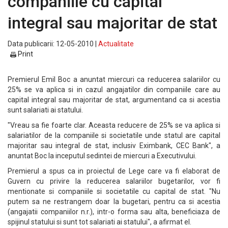
companiile cu capital
integral sau majoritar de stat
Data publicarii: 12-05-2010 |
Actualitate
Print
Premierul Emil Boc a anuntat miercuri ca reducerea salariilor cu
25% se va aplica si in cazul angajatilor din companiile care au
capital integral sau majoritar de stat, argumentand ca si acestia
sunt salariati ai statului.
"Vreau sa fie foarte clar. Aceasta reducere de 25% se va aplica si
salariatilor de la companiile si societatile unde statul are capital
majoritar sau integral de stat, inclusiv Eximbank, CEC Bank", a
anuntat Boc la inceputul sedintei de miercuri a Executivului.
Premierul a spus ca in proiectul de Lege care va fi elaborat de
Guvern cu privire la reducerea salariilor bugetarilor, vor fi
mentionate si companiile si societatile cu capital de stat. "Nu
putem sa ne restrangem doar la bugetari, pentru ca si acestia
(angajatii companiilor n.r.), intr-o forma sau alta, beneficiaza de
spijinul statului si sunt tot salariati ai statului", a afirmat el.