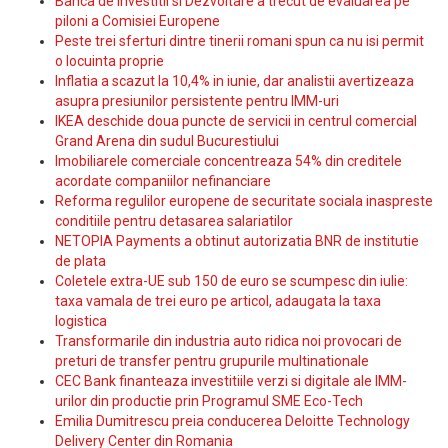
Banca de Investitii si Dezvoltare a trecut de evaluarea pe
piloni a Comisiei Europene
Peste trei sferturi dintre tinerii romani spun ca nu isi permit
o locuinta proprie
Inflatia a scazut la 10,4% in iunie, dar analistii avertizeaza
asupra presiunilor persistente pentru IMM-uri
IKEA deschide doua puncte de servicii in centrul comercial
Grand Arena din sudul Bucurestiului
Imobiliarele comerciale concentreaza 54% din creditele
acordate companiilor nefinanciare
Reforma regulilor europene de securitate sociala inaspreste
conditiile pentru detasarea salariatilor
NETOPIA Payments a obtinut autorizatia BNR de institutie
de plata
Coletele extra-UE sub 150 de euro se scumpesc din iulie:
taxa vamala de trei euro pe articol, adaugata la taxa
logistica
Transformarile din industria auto ridica noi provocari de
preturi de transfer pentru grupurile multinationale
CEC Bank finanteaza investitiile verzi si digitale ale IMM-
urilor din productie prin Programul SME Eco-Tech
Emilia Dumitrescu preia conducerea Deloitte Technology
Delivery Center din Romania