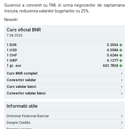
Guvernul a convenit cu FMI, in urma negocierilor de saptamana
trecuta, reducerea salariilor bugetarilor cu 25%.
NewsIn
Curs oficial BNR
7.08.2026
1 EUR
5.2554
1 USD
4.5584
1 CHF
5.6244
1 GBP
6.1277
1 gr. aur
632.7824
Curs BNR complet
Convertor valutar
Curs valutar banci
Convertor valutar bănci
Informatii utile
Dictionar Financiar-Bancar
Despre Credite