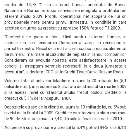
media de 14,73 % din sistemul bancar anuntata de Banca
Nationala a Romaniei, dupa reinvestirea integrala a profitului net
aferent anului 2009. Profitul operational net acopera de 1,8 ori
provizioanele nete pentru primul trimestru, in conditiile in care
acestea din urma au crescut cu aproape 150% fata de T1 2009.
"Contextul de piata a fost dificil pentru sistemul bancar, in
conditiile in care economia Romaniei a ramas in recesiune in
primul trimestru. Riscul de credit a continuat sa creasca, alimentat
de numarul mai mare al cazurilor de neplata in randul companiilor.
Consideram ca evolutia noastra este satisfacatoare in aceste
conditii si asteptam semnele redresarii, in a doua jumatate a
acestui an", a declarat CEO al UniCredit Tiriac Bank, Rasvan Radu.
Volumul total al activelor bilantiere a ajuns la 20 miliarde lei (5,1
miliarde euro), in crestere cu 8,5% fata de sfarsitul lui martie 2009
si la acelasi nivel cu sfarsitul anului trecut. Soldul creditelor a
crescut cu 5,1% de la inceputul anului.
Depozitele atrase de la clienti au ajuns la 10 miliarde lei, cu 5% sub
nivelul de la finalul lui 2009. Creditele cu intarzieri la plata mai mari
de 90 de zile s-au plasat la 7,4% din sold la finalul lui martie 2010.
Acoperirea cu provizioane a crescut la 5,4% potrivit IFRS si la 8,1%