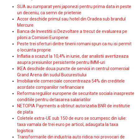
SUA au cumparat yeni japonezi pentru prima data in peste
un deceniu, ca semn de prietenie
Accor deschide primul sau hotel din Oradea sub brandul
Mercure
Banca de Investitii si Dezvoltare a trecut de evaluarea pe
piloni a Comisiei Europene
Peste trei sferturi dintre tinerii romani spun ca nu isi permit
o locuinta proprie
Inflatia a scazut la 10,4% in iunie, dar analistii avertizeaza
asupra presiunilor persistente pentru IMM-uri
IKEA deschide doua puncte de servicii in centrul comercial
Grand Arena din sudul Bucurestiului
Imobiliarele comerciale concentreaza 54% din creditele
acordate companiilor nefinanciare
Reforma regulilor europene de securitate sociala inaspreste
conditiile pentru detasarea salariatilor
NETOPIA Payments a obtinut autorizatia BNR de institutie
de plata
Coletele extra-UE sub 150 de euro se scumpesc din iulie:
taxa vamala de trei euro pe articol, adaugata la taxa
logistica
Transformarile din industria auto ridica noi provocari de