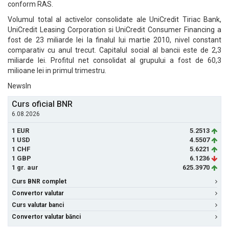
conform RAS.
Volumul total al activelor consolidate ale UniCredit Tiriac Bank,
UniCredit Leasing Corporation si UniCredit Consumer Financing a
fost de 23 miliarde lei la finalul lui martie 2010, nivel constant
comparativ cu anul trecut. Capitalul social al bancii este de 2,3
miliarde lei. Profitul net consolidat al grupului a fost de 60,3
milioane lei in primul trimestru.
NewsIn
Curs oficial BNR
6.08.2026
1 EUR
5.2513
1 USD
4.5507
1 CHF
5.6221
1 GBP
6.1236
1 gr. aur
625.3970
Curs BNR complet
Convertor valutar
Curs valutar banci
Convertor valutar bănci