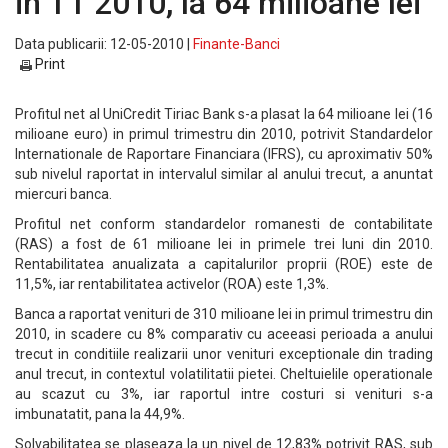
in T1 2010, la 64 milioane lei
Data publicarii: 12-05-2010 |
Finante-Banci
Print
Profitul net al UniCredit Tiriac Bank s-a plasat la 64 milioane lei (16
milioane euro) in primul trimestru din 2010, potrivit Standardelor
Internationale de Raportare Financiara (IFRS), cu aproximativ 50%
sub nivelul raportat in intervalul similar al anului trecut, a anuntat
miercuri banca.
Profitul net conform standardelor romanesti de contabilitate
(RAS) a fost de 61 milioane lei in primele trei luni din 2010.
Rentabilitatea anualizata a capitalurilor proprii (ROE) este de
11,5%, iar rentabilitatea activelor (ROA) este 1,3%.
Banca a raportat venituri de 310 milioane lei in primul trimestru din
2010, in scadere cu 8% comparativ cu aceeasi perioada a anului
trecut in conditiile realizarii unor venituri exceptionale din trading
anul trecut, in contextul volatilitatii pietei. Cheltuielile operationale
au scazut cu 3%, iar raportul intre costuri si venituri s-a
imbunatatit, pana la 44,9%.
Solvabilitatea se plaseaza la un nivel de 12,83% potrivit RAS, sub