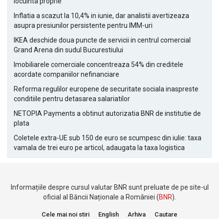
locuinta proprie
Inflatia a scazut la 10,4% in iunie, dar analistii avertizeaza
asupra presiunilor persistente pentru IMM-uri
IKEA deschide doua puncte de servicii in centrul comercial
Grand Arena din sudul Bucurestiului
Imobiliarele comerciale concentreaza 54% din creditele
acordate companiilor nefinanciare
Reforma regulilor europene de securitate sociala inaspreste
conditiile pentru detasarea salariatilor
NETOPIA Payments a obtinut autorizatia BNR de institutie de
plata
Coletele extra-UE sub 150 de euro se scumpesc din iulie: taxa
vamala de trei euro pe articol, adaugata la taxa logistica
Informațiile despre cursul valutar BNR sunt preluate de pe site-ul
oficial al Băncii Naționale a României (
BNR
).
Cele mai noi stiri
English
Arhiva
Cautare