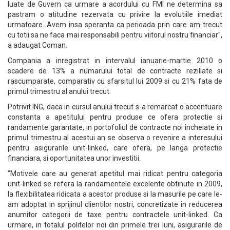
luate de Guvern ca urmare a acordului cu FMI ne determina sa
pastram o atitudine rezervata cu privire la evolutiile imediat
urmatoare. Avem insa speranta ca perioada prin care am trecut
cu totii sa ne faca mai responsabili pentru viitorul nostru financiar",
a adaugat Coman.
Compania a inregistrat in intervalul ianuarie-martie 2010 o
scadere de 13% a numarului total de contracte reziliate si
rascumparate, comparativ cu sfarsitul lui 2009 si cu 21% fata de
primul trimestru al anului trecut.
Potrivit ING, daca in cursul anului trecut s-a remarcat o accentuare
constanta a apetitului pentru produse ce ofera protectie si
randamente garantate, in portofoliul de contracte noi incheiate in
primul trimestru al acestui an se observa o revenire a interesului
pentru asigurarile unit-linked, care ofera, pe langa protectie
financiara, si oportunitatea unor investitii.
"Motivele care au generat apetitul mai ridicat pentru categoria
unit-linked se refera la randamentele excelente obtinute in 2009,
la flexibilitatea ridicata a acestor produse si la masurile pe care le-
am adoptat in sprijinul clientilor nostri, concretizate in reducerea
anumitor categorii de taxe pentru contractele unit-linked. Ca
urmare, in totalul politelor noi din primele trei luni, asigurarile de