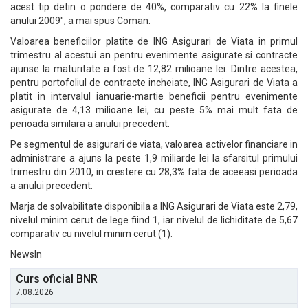
acest tip detin o pondere de 40%, comparativ cu 22% la finele
anului 2009", a mai spus Coman.
Valoarea beneficiilor platite de ING Asigurari de Viata in primul
trimestru al acestui an pentru evenimente asigurate si contracte
ajunse la maturitate a fost de 12,82 milioane lei. Dintre acestea,
pentru portofoliul de contracte incheiate, ING Asigurari de Viata a
platit in intervalul ianuarie-martie beneficii pentru evenimente
asigurate de 4,13 milioane lei, cu peste 5% mai mult fata de
perioada similara a anului precedent.
Pe segmentul de asigurari de viata, valoarea activelor financiare in
administrare a ajuns la peste 1,9 miliarde lei la sfarsitul primului
trimestru din 2010, in crestere cu 28,3% fata de aceeasi perioada
a anului precedent.
Marja de solvabilitate disponibila a ING Asigurari de Viata este 2,79,
nivelul minim cerut de lege fiind 1, iar nivelul de lichiditate de 5,67
comparativ cu nivelul minim cerut (1).
NewsIn
Curs oficial BNR
7.08.2026