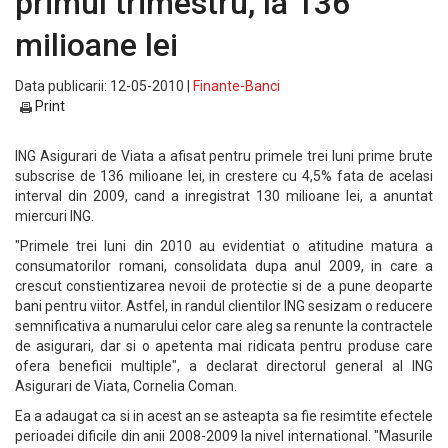
primul trimestru, la 136
milioane lei
Data publicarii: 12-05-2010 |
Finante-Banci
Print
ING Asigurari de Viata a afisat pentru primele trei luni prime brute
subscrise de 136 milioane lei, in crestere cu 4,5% fata de acelasi
interval din 2009, cand a inregistrat 130 milioane lei, a anuntat
miercuri ING.
"Primele trei luni din 2010 au evidentiat o atitudine matura a
consumatorilor romani, consolidata dupa anul 2009, in care a
crescut constientizarea nevoii de protectie si de a pune deoparte
bani pentru viitor. Astfel, in randul clientilor ING sesizam o reducere
semnificativa a numarului celor care aleg sa renunte la contractele
de asigurari, dar si o apetenta mai ridicata pentru produse care
ofera beneficii multiple", a declarat directorul general al ING
Asigurari de Viata, Cornelia Coman.
Ea a adaugat ca si in acest an se asteapta sa fie resimtite efectele
perioadei dificile din anii 2008-2009 la nivel international. "Masurile