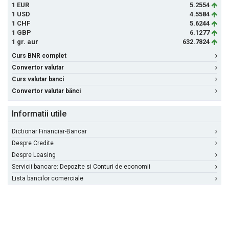
1 EUR
5.2554
1 USD
4.5584
1 CHF
5.6244
1 GBP
6.1277
1 gr. aur
632.7824
Curs BNR complet
Convertor valutar
Curs valutar banci
Convertor valutar bănci
Informatii utile
Dictionar Financiar-Bancar
Despre Credite
Despre Leasing
Servicii bancare: Depozite si Conturi de economii
Lista bancilor comerciale