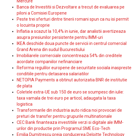
Mercure
Banca de Investitii si Dezvoltare a trecut de evaluarea pe
piloni a Comisiei Europene
Peste trei sferturi dintre tinerii romani spun ca nu isi permit
o locuinta proprie
Inflatia a scazut la 10,4% in iunie, dar analistii avertizeaza
asupra presiunilor persistente pentru IMM-uri
IKEA deschide doua puncte de servicii in centrul comercial
Grand Arena din sudul Bucurestiului
Imobiliarele comerciale concentreaza 54% din creditele
acordate companiilor nefinanciare
Reforma regulilor europene de securitate sociala inaspreste
conditiile pentru detasarea salariatilor
NETOPIA Payments a obtinut autorizatia BNR de institutie
de plata
Coletele extra-UE sub 150 de euro se scumpesc din iulie:
taxa vamala de trei euro pe articol, adaugata la taxa
logistica
Transformarile din industria auto ridica noi provocari de
preturi de transfer pentru grupurile multinationale
CEC Bank finanteaza investitiile verzi si digitale ale IMM-
urilor din productie prin Programul SME Eco-Tech
Emilia Dumitrescu preia conducerea Deloitte Technology