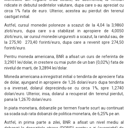
ridicate in debutul sedintelor valutare, dupa care s-au apreciat cu
circa 1% fata de euro. Ulterior, acestea au pierdut din terenul
castigat initial.
Astfel, cursul monedei poloneze a scazut de la 4,04 la 3,9860
zloti/euro, dupa care s-a stabilizat in apropiere de 4,0050
zloti/euro, iar cursul monedei unguresti a scazut, la randul sau, de
la 275,90 273,40 forinti/euro, dupa care a revenit spre 274,50
forinti/euro.
Pentru moneda americana, BNR a afisat un curs de referinta de
3,2901 lei/dolar, in crestere cu mai putin de un ban (0,02%) fata de
nivelul de marti, de 3,2894 lei/dolar.
Moneda americana a inregistrat initial o tendinta de apreciere fata
de dolar, ajungand in apropiere de 1,26 dolari/euro dupa tendinta
s-a inversat, dolarul depreciindu-se cu circa 1%, spre 1,2740
dolari/euro. Ulterior, insa, dolarul a recuperat din terenul pierdut,
pana la 1,2670 dolari/euro.
In piata monetara, dobanzile pe termen foarte scurt au continuat
sa scada sub rata dobanzii de politica monetara, de 6,25% pe an.
Astfel, in prima parte a zilei, BNR a afisat un nivel mediu al