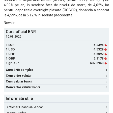
dobanzii la depozitele atrase (ROBID) pentru o zi (overnight) de
4,09% pe an, in scadere fata de nivelul de marti, de 4,62%, iar
pentru depozitele overnight plasate (ROBOR), dobanda a coborat
la 4,59%, de la 5,12 % in sedinta precedenta.
NewsIn
Curs oficial BNR
10.08.2026
1 EUR
5.2396
1 USD
4.5329
1 CHF
5.6092
1 GBP
6.1178
1 gr. aur
632.6943
Curs BNR complet
Convertor valutar
Curs valutar banci
Convertor valutar bănci
Informatii utile
Dictionar Financiar-Bancar