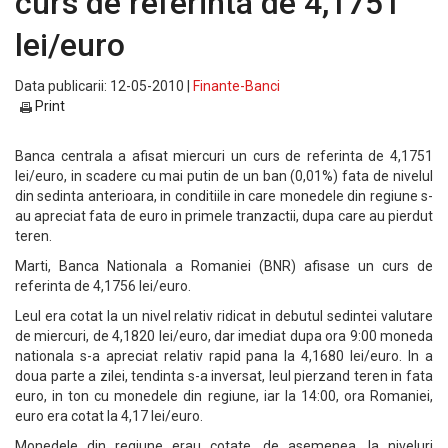
curs de referinta de 4,1751
lei/euro
Data publicarii: 12-05-2010 |
Finante-Banci
Print
Banca centrala a afisat miercuri un curs de referinta de 4,1751
lei/euro, in scadere cu mai putin de un ban (0,01%) fata de nivelul
din sedinta anterioara, in conditiile in care monedele din regiune s-
au apreciat fata de euro in primele tranzactii, dupa care au pierdut
teren.
Marti, Banca Nationala a Romaniei (BNR) afisase un curs de
referinta de 4,1756 lei/euro.
Leul era cotat la un nivel relativ ridicat in debutul sedintei valutare
de miercuri, de 4,1820 lei/euro, dar imediat dupa ora 9:00 moneda
nationala s-a apreciat relativ rapid pana la 4,1680 lei/euro. In a
doua parte a zilei, tendinta s-a inversat, leul pierzand teren in fata
euro, in ton cu monedele din regiune, iar la 14:00, ora Romaniei,
euro era cotat la 4,17 lei/euro.
Monedele din regiune erau cotate, de asemenea, la niveluri