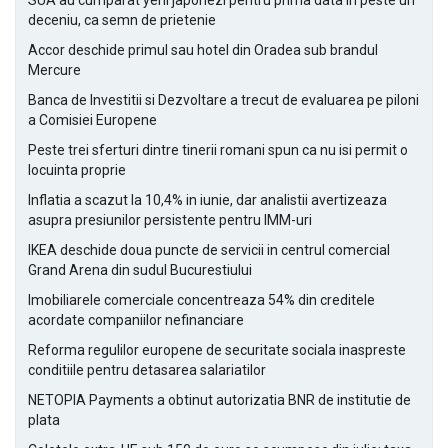
SUA au cumparat yeni japonezi pentru prima data in peste un
deceniu, ca semn de prietenie
Accor deschide primul sau hotel din Oradea sub brandul
Mercure
Banca de Investitii si Dezvoltare a trecut de evaluarea pe piloni
a Comisiei Europene
Peste trei sferturi dintre tinerii romani spun ca nu isi permit o
locuinta proprie
Inflatia a scazut la 10,4% in iunie, dar analistii avertizeaza
asupra presiunilor persistente pentru IMM-uri
IKEA deschide doua puncte de servicii in centrul comercial
Grand Arena din sudul Bucurestiului
Imobiliarele comerciale concentreaza 54% din creditele
acordate companiilor nefinanciare
Reforma regulilor europene de securitate sociala inaspreste
conditiile pentru detasarea salariatilor
NETOPIA Payments a obtinut autorizatia BNR de institutie de
plata