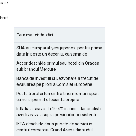
tuale
 brut
Cele mai citite stiri
SUA au cumparat yeni japonezi pentru prima
data in peste un deceniu, ca semn de
prietenie
Accor deschide primul sau hotel din Oradea
sub brandul Mercure
Banca de Investitii si Dezvoltare a trecut de
evaluarea pe piloni a Comisiei Europene
Peste trei sferturi dintre tinerii romani spun
ca nu isi permit o locuinta proprie
Inflatia a scazut la 10,4% in iunie, dar analistii
avertizeaza asupra presiunilor persistente
pentru IMM-uri
IKEA deschide doua puncte de servicii in
centrul comercial Grand Arena din sudul