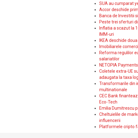
SUA au cumparat yen
Accor deschide prim
Banca de Investitii 
Peste trei sferturi d
Inflatia a scazut la 
IMM-uri
IKEA deschide doua p
Imobiliarele comerc
Reforma regulilor e
salariatilor
NETOPIA Payments a 
Coletele extra-UE su
adaugata la taxa log
Transformarile din i
multinationale
CEC Bank finanteaza 
Eco-Tech
Emilia Dumitrescu p
Cheltuielile de marke
influencerii
Platformele cripto f