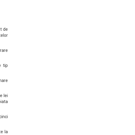
at de
telor
arare
 tip
 mare
e lei
piata
cinci
te la