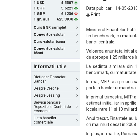
1 USD
4.5507
1 CHF
5.6221
Data publicarii: 14-05-2010
1 GBP
6.1236
Print
1 gr. aur
625.3970
Curs BNR complet
Ministerul Finantelor Publi
Convertor valutar
tip benchmark, cu maturita
Curs valutar banci
bancii centrale.
Convertor valutar
Valoarea anuntata initial 
bănci
de aproape 1,25 miliarde l
Informatii utile
La sedinta similara din 1
benchmark, cu maturitate 
Dictionar Financiar-
Bancar
In mai, MFP si-a propus sa
parte a banilor urmand sa f
Despre Credite
Despre Leasing
In primul trimestru, MFP a 
Servicii bancare:
estimat initial, iar in apri
Depozite si Conturi de
locala intre 11 si 13 miliard
economii
Lista bancilor
Anul trecut, Finantele au l
comerciale
ori mai mult decat in 2008.
In plus, in martie, Romani