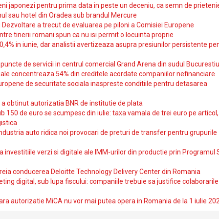
i japonezi pentru prima data in peste un deceniu, ca semn de prieteni
ul sau hotel din Oradea sub brandul Mercure
si Dezvoltare a trecut de evaluarea pe piloni a Comisiei Europene
intre tinerii romani spun ca nu isi permit o locuinta proprie
10,4% in iunie, dar analistii avertizeaza asupra presiunilor persistente pe
uncte de servicii in centrul comercial Grand Arena din sudul Bucurestiu
iale concentreaza 54% din creditele acordate companiilor nefinanciare
uropene de securitate sociala inaspreste conditiile pentru detasarea
obtinut autorizatia BNR de institutie de plata
b 150 de euro se scumpesc din iulie: taxa vamala de trei euro pe articol,
istica
ndustria auto ridica noi provocari de preturi de transfer pentru grupurile
investitiile verzi si digitale ale IMM-urilor din productie prin Programul
reia conducerea Deloitte Technology Delivery Center din Romania
ting digital, sub lupa fiscului: companiile trebuie sa justifice colaborarile
ara autorizatie MiCA nu vor mai putea opera in Romania de la 1 iulie 20