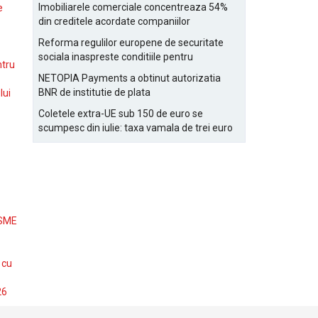
Bucurestiului
Imobiliarele comerciale concentreaza 54%
e
din creditele acordate companiilor
nefinanciare
Reforma regulilor europene de securitate
sociala inaspreste conditiile pentru
ntru
detasarea salariatilor
NETOPIA Payments a obtinut autorizatia
BNR de institutie de plata
lui
Coletele extra-UE sub 150 de euro se
scumpesc din iulie: taxa vamala de trei euro
pe articol, adaugata la taxa logistica
 SME
 cu
26