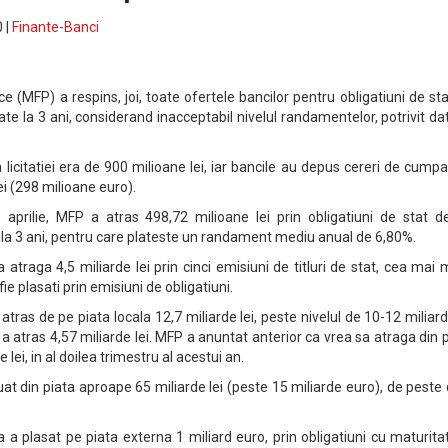
 |
Finante-Banci
ce (MFP) a respins, joi, toate ofertele bancilor pentru obligatiuni de st
te la 3 ani, considerand inacceptabil nivelul randamentelor, potrivit da
a licitatiei era de 900 milioane lei, iar bancile au depus cereri de cump
ei (298 milioane euro).
 aprilie, MFP a atras 498,72 milioane lei prin obligatiuni de stat de
la 3 ani, pentru care plateste un randament mediu anual de 6,80%.
 atraga 4,5 miliarde lei prin cinci emisiuni de titluri de stat, cea mai
ie plasati prin emisiuni de obligatiuni.
atras de pe piata locala 12,7 miliarde lei, peste nivelul de 10-12 miliard
lie a atras 4,57 miliarde lei. MFP a anuntat anterior ca vrea sa atraga din 
e lei, in al doilea trimestru al acestui an.
uat din piata aproape 65 miliarde lei (peste 15 miliarde euro), de peste 
a a plasat pe piata externa 1 miliard euro, prin obligatiuni cu maturita