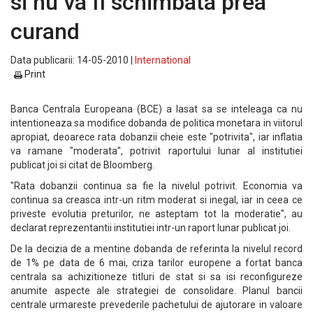
si nu va fi schimbata prea
curand
Data publicarii: 14-05-2010 |
International
Print
Banca Centrala Europeana (BCE) a lasat sa se inteleaga ca nu
intentioneaza sa modifice dobanda de politica monetara in viitorul
apropiat, deoarece rata dobanzii cheie este "potrivita", iar inflatia
va ramane "moderata", potrivit raportului lunar al institutiei
publicat joi si citat de Bloomberg.
"Rata dobanzii continua sa fie la nivelul potrivit. Economia va
continua sa creasca intr-un ritm moderat si inegal, iar in ceea ce
priveste evolutia preturilor, ne asteptam tot la moderatie", au
declarat reprezentantii institutiei intr-un raport lunar publicat joi.
De la decizia de a mentine dobanda de referinta la nivelul record
de 1% pe data de 6 mai, criza tarilor europene a fortat banca
centrala sa achizitioneze titluri de stat si sa isi reconfigureze
anumite aspecte ale strategiei de consolidare. Planul bancii
centrale urmareste prevederile pachetului de ajutorare in valoare