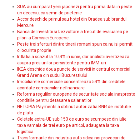
SUA au cumparat yeni japonezi pentru prima data in peste
un deceniu, ca semn de prietenie
Accor deschide primul sau hotel din Oradea sub brandul
Mercure
Banca de Investitii si Dezvoltare a trecut de evaluarea pe
piloni a Comisiei Europene
Peste trei sferturi dintre tinerii romani spun ca nu isi permit
o locuinta proprie
Inflatia a scazut la 10,4% in iunie, dar analistii avertizeaza
asupra presiunilor persistente pentru IMM-uri
IKEA deschide doua puncte de servicii in centrul comercial
Grand Arena din sudul Bucurestiului
Imobiliarele comerciale concentreaza 54% din creditele
acordate companiilor nefinanciare
Reforma regulilor europene de securitate sociala inaspreste
conditiile pentru detasarea salariatilor
NETOPIA Payments a obtinut autorizatia BNR de institutie
de plata
Coletele extra-UE sub 150 de euro se scumpesc din iulie:
taxa vamala de trei euro pe articol, adaugata la taxa
logistica
Transformarile din industria auto ridica noi provocari de