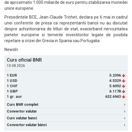
de aproximativ 1.000 miliarde de euro pentru stabilizarea monedei
unice europene.
Presedintele BCE, Jean-Claude Trichet, declara pe 6 mai in cadrul
unei conferinte de presa ca reprezentantii bancii nu au discutat
despre achizitionarea de titluri de stat, exacerband nervozitatea
pietelor europene si temerile investitorilor legate de posibila
repetare a crizei din Grecia in Spania sau Portugalia.
NewsIn
Curs oficial BNR
10.08.2026
1 EUR
5.2396
1 USD
4.5329
1 CHF
5.6092
1 GBP
6.1178
1 gr. aur
632.6943
Curs BNR complet
Convertor valutar
Curs valutar banci
Convertor valutar bănci