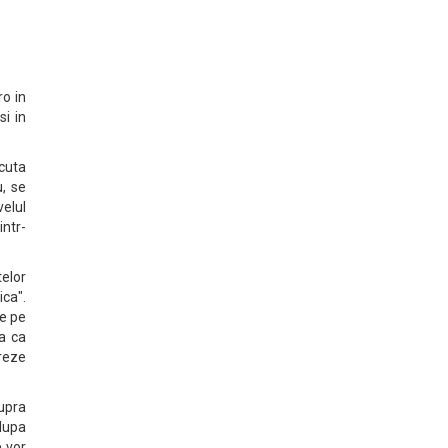
o in
si in
scuta
u, se
velul
intr-
telor
ica".
ne pe
a ca
treze
upra
 dupa
e vor