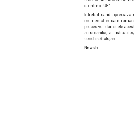
sa intre in UE".
Intrebat cand apreciaza 
momentul in care romanii v
proces vor dori si ele ace
a romanilor, a institutii
conchis Stolojan.
NewsIn