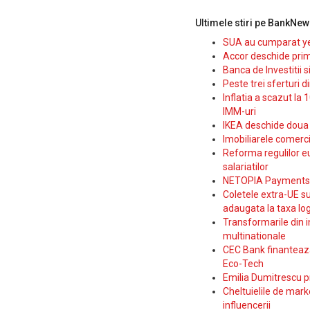
Ultimele stiri pe BankNew
SUA au cumparat yen
Accor deschide prim
Banca de Investitii 
Peste trei sferturi d
Inflatia a scazut la 
IMM-uri
IKEA deschide doua p
Imobiliarele comerc
Reforma regulilor e
salariatilor
NETOPIA Payments a 
Coletele extra-UE su
adaugata la taxa log
Transformarile din i
multinationale
CEC Bank finanteaza 
Eco-Tech
Emilia Dumitrescu p
Cheltuielile de marke
influencerii