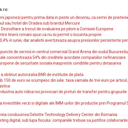
s.ro:
i japonezi pentru prima data in peste un deceniu, ca semn de prieteni
ul sau hotel din Oradea sub brandul Mercure
si Dezvoltare a trecut de evaluarea pe piloni a Comisiei Europene
intre tinerii romani spun ca nu isi permit o locuinta proprie
10,4% in iunie, dar analistii avertizeaza asupra presiunilor persistente pe
uncte de servicii in centrul comercial Grand Arena din sudul Bucurestiu
iale concentreaza 54% din creditele acordate companiilor nefinanciare
uropene de securitate sociala inaspreste conditiile pentru detasarea
obtinut autorizatia BNR de institutie de plata
b 150 de euro se scumpesc din iulie: taxa vamala de trei euro pe articol,
istica
ndustria auto ridica noi provocari de preturi de transfer pentru grupurile
investitiile verzi si digitale ale IMM-urilor din productie prin Programul
reia conducerea Deloitte Technology Delivery Center din Romania
ting digital, sub lupa fiscului: companiile trebuie sa justifice colaborarile