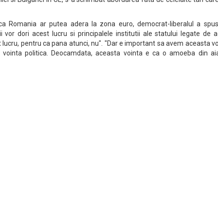
ca Romania ar putea adera la zona euro, democrat-liberalul a spus:
or dori acest lucru si principalele institutii ale statului legate de 
st lucru, pentru ca pana atunci, nu". "Dar e important sa avem aceasta v
lor, vointa politica. Deocamdata, aceasta vointa e ca o amoeba din ai