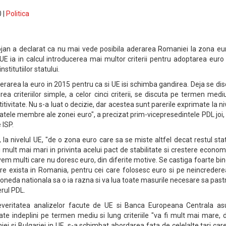
 |
Politica
jan a declarat ca nu mai vede posibila aderarea Romaniei la zona eur
e UE ia in calcul introducerea mai multor criterii pentru adoptarea euro 
nstitutiilor statului.
erarea la euro in 2015 pentru ca si UE isi schimba gandirea. Deja se di
ea criteriilor simple, a celor cinci criterii, se discuta pe termen medi
ivitate. Nu s-a luat o decizie, dar acestea sunt parerile exprimate la ni
statele membre ale zonei euro", a precizat prim-vicepresedintele PDL joi, 
 ISP.
, la nivelul UE, "de o zona euro care sa se miste altfel decat restul sta
i mult mai mari in privinta acelui pact de stabilitate si crestere econom
em multi care nu doresc euro, din diferite motive. Se castiga foarte bi
re exista in Romania, pentru cei care folosesc euro si pe neincredere
neda nationala sa o ia razna si va lua toate masurile necesare sa pas
erul PDL.
severitatea analizelor facute de UE si Banca Europeana Centrala as
ate indeplini pe termen mediu si lung criteriile "va fi mult mai mare,
i si Bulgariei in UE, s-a schimbat abordarea fata de celelalte tari car