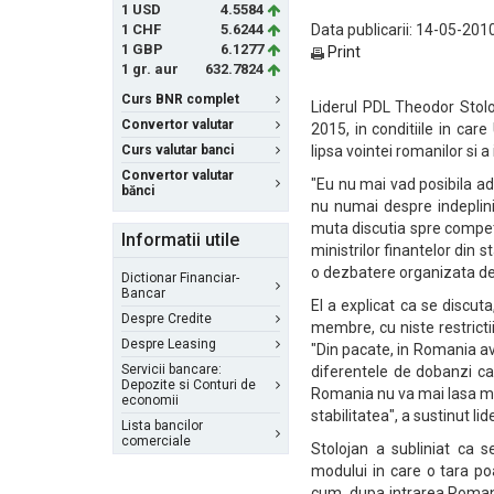
1 USD
4.5584
1 CHF
5.6244
Data publicarii: 14-05-2010
1 GBP
6.1277
Print
1 gr. aur
632.7824
Curs BNR complet
Liderul PDL Theodor Stolo
Convertor valutar
2015, in conditiile in car
Curs valutar banci
lipsa vointei romanilor si a i
Convertor valutar
"Eu nu mai vad posibila ad
bănci
nu numai despre indeplinir
muta discutia spre competit
Informatii utile
ministrilor finantelor din 
o dezbatere organizata de
Dictionar Financiar-
Bancar
El a explicat ca se discuta
Despre Credite
membre, cu niste restricti
Despre Leasing
"Din pacate, in Romania av
Servicii bancare:
diferentele de dobanzi ca
Depozite si Conturi de
Romania nu va mai lasa mo
economii
stabilitatea", a sustinut lid
Lista bancilor
comerciale
Stolojan a subliniat ca 
modului in care o tara po
cum, dupa intrarea Romanie