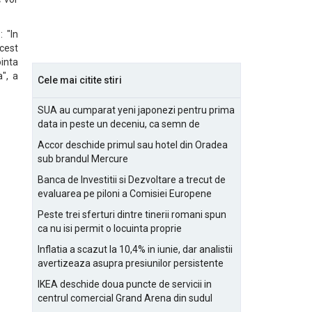
 "In
acest
ointa
a", a
Cele mai citite stiri
SUA au cumparat yeni japonezi pentru prima
data in peste un deceniu, ca semn de
prietenie
Accor deschide primul sau hotel din Oradea
sub brandul Mercure
Banca de Investitii si Dezvoltare a trecut de
evaluarea pe piloni a Comisiei Europene
Peste trei sferturi dintre tinerii romani spun
ca nu isi permit o locuinta proprie
Inflatia a scazut la 10,4% in iunie, dar analistii
avertizeaza asupra presiunilor persistente
pentru IMM-uri
IKEA deschide doua puncte de servicii in
centrul comercial Grand Arena din sudul