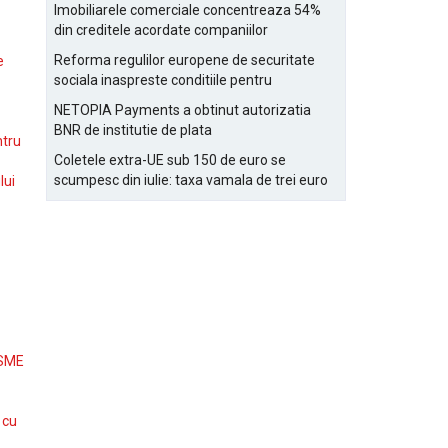
Bucurestiului
Imobiliarele comerciale concentreaza 54%
din creditele acordate companiilor
nefinanciare
Reforma regulilor europene de securitate
e
sociala inaspreste conditiile pentru
detasarea salariatilor
NETOPIA Payments a obtinut autorizatia
BNR de institutie de plata
ntru
Coletele extra-UE sub 150 de euro se
scumpesc din iulie: taxa vamala de trei euro
lui
pe articol, adaugata la taxa logistica
 SME
 cu