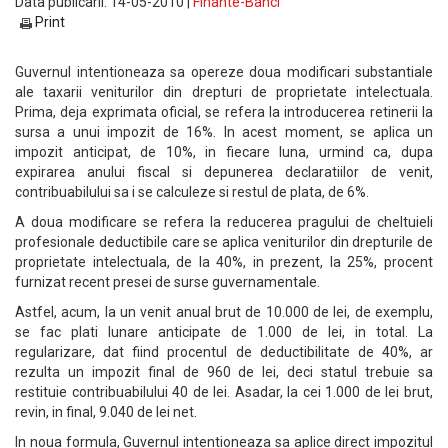
Data publicarii: 14-05-2010 |
Finante-Banci
Print
Guvernul intentioneaza sa opereze doua modificari substantiale
ale taxarii veniturilor din drepturi de proprietate intelectuala.
Prima, deja exprimata oficial, se refera la introducerea retinerii la
sursa a unui impozit de 16%. In acest moment, se aplica un
impozit anticipat, de 10%, in fiecare luna, urmind ca, dupa
expirarea anului fiscal si depunerea declaratiilor de venit,
contribuabilului sa i se calculeze si restul de plata, de 6%.
A doua modificare se refera la reducerea pragului de cheltuieli
profesionale deductibile care se aplica veniturilor din drepturile de
proprietate intelectuala, de la 40%, in prezent, la 25%, procent
furnizat recent presei de surse guvernamentale.
Astfel, acum, la un venit anual brut de 10.000 de lei, de exemplu,
se fac plati lunare anticipate de 1.000 de lei, in total. La
regularizare, dat fiind procentul de deductibilitate de 40%, ar
rezulta un impozit final de 960 de lei, deci statul trebuie sa
restituie contribuabilului 40 de lei. Asadar, la cei 1.000 de lei brut,
revin, in final, 9.040 de lei net.
In noua formula, Guvernul intentioneaza sa aplice direct impozitul