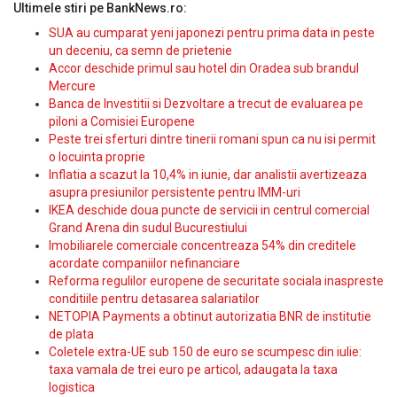
Ultimele stiri pe BankNews.ro:
SUA au cumparat yeni japonezi pentru prima data in peste
un deceniu, ca semn de prietenie
Accor deschide primul sau hotel din Oradea sub brandul
Mercure
Banca de Investitii si Dezvoltare a trecut de evaluarea pe
piloni a Comisiei Europene
Peste trei sferturi dintre tinerii romani spun ca nu isi permit
o locuinta proprie
Inflatia a scazut la 10,4% in iunie, dar analistii avertizeaza
asupra presiunilor persistente pentru IMM-uri
IKEA deschide doua puncte de servicii in centrul comercial
Grand Arena din sudul Bucurestiului
Imobiliarele comerciale concentreaza 54% din creditele
acordate companiilor nefinanciare
Reforma regulilor europene de securitate sociala inaspreste
conditiile pentru detasarea salariatilor
NETOPIA Payments a obtinut autorizatia BNR de institutie
de plata
Coletele extra-UE sub 150 de euro se scumpesc din iulie:
taxa vamala de trei euro pe articol, adaugata la taxa
logistica