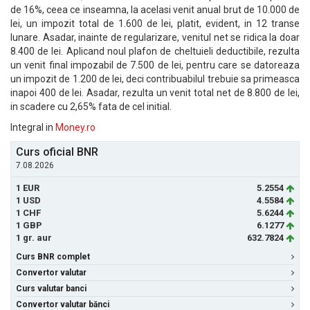
de 16%, ceea ce inseamna, la acelasi venit anual brut de 10.000 de
lei, un impozit total de 1.600 de lei, platit, evident, in 12 transe
lunare. Asadar, inainte de regularizare, venitul net se ridica la doar
8.400 de lei. Aplicand noul plafon de cheltuieli deductibile, rezulta
un venit final impozabil de 7.500 de lei, pentru care se datoreaza
un impozit de 1.200 de lei, deci contribuabilul trebuie sa primeasca
inapoi 400 de lei. Asadar, rezulta un venit total net de 8.800 de lei,
in scadere cu 2,65% fata de cel initial.
Integral in
Money.ro
Curs oficial BNR
7.08.2026
1 EUR
5.2554
1 USD
4.5584
1 CHF
5.6244
1 GBP
6.1277
1 gr. aur
632.7824
Curs BNR complet
Convertor valutar
Curs valutar banci
Convertor valutar bănci