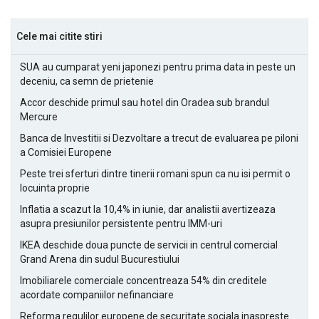
Cele mai citite stiri
SUA au cumparat yeni japonezi pentru prima data in peste un
deceniu, ca semn de prietenie
Accor deschide primul sau hotel din Oradea sub brandul
Mercure
Banca de Investitii si Dezvoltare a trecut de evaluarea pe piloni
a Comisiei Europene
Peste trei sferturi dintre tinerii romani spun ca nu isi permit o
locuinta proprie
Inflatia a scazut la 10,4% in iunie, dar analistii avertizeaza
asupra presiunilor persistente pentru IMM-uri
IKEA deschide doua puncte de servicii in centrul comercial
Grand Arena din sudul Bucurestiului
Imobiliarele comerciale concentreaza 54% din creditele
acordate companiilor nefinanciare
Reforma regulilor europene de securitate sociala inaspreste