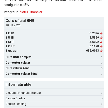
cu 19% mai mult, in timp ce barbatii si-au vazut diminuate
castigurile cu 5%.
Integral in
Ziarul Financiar
Curs oficial BNR
10.08.2026
1 EUR
5.2396
1 USD
4.5329
1 CHF
5.6092
1 GBP
6.1178
1 gr. aur
632.6943
Curs BNR complet
Convertor valutar
Curs valutar banci
Convertor valutar bănci
Informatii utile
Dictionar Financiar-Bancar
Despre Credite
Despre Leasing