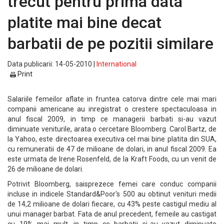
trecut pentru prima data
platite mai bine decat
barbatii de pe pozitii similare
Data publicarii: 14-05-2010 |
International
Print
Salariile femeilor aflate in fruntea catorva dintre cele mai mari
companii americane au inregistrat o crestere spectaculoasa in
anul fiscal 2009, in timp ce managerii barbati si-au vazut
diminuate veniturile, arata o cercetare Bloomberg. Carol Bartz, de
la Yahoo, este directoarea executiva cel mai bine platita din SUA,
cu remuneratii de 47 de milioane de dolari, in anul fiscal 2009. Ea
este urmata de Irene Rosenfeld, de la Kraft Foods, cu un venit de
26 de milioane de dolari.
Potrivit Bloomberg, saisprezece femei care conduc companii
incluse in indicele Standard&Poor's 500 au obtinut venituri medii
de 14,2 milioane de dolari fiecare, cu 43% peste castigul mediu al
unui manager barbat. Fata de anul precedent, femeile au castigat