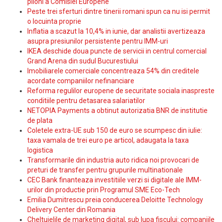
piloni a Comisiei Europene
Peste trei sferturi dintre tinerii romani spun ca nu isi permit
o locuinta proprie
Inflatia a scazut la 10,4% in iunie, dar analistii avertizeaza
asupra presiunilor persistente pentru IMM-uri
IKEA deschide doua puncte de servicii in centrul comercial
Grand Arena din sudul Bucurestiului
Imobiliarele comerciale concentreaza 54% din creditele
acordate companiilor nefinanciare
Reforma regulilor europene de securitate sociala inaspreste
conditiile pentru detasarea salariatilor
NETOPIA Payments a obtinut autorizatia BNR de institutie
de plata
Coletele extra-UE sub 150 de euro se scumpesc din iulie:
taxa vamala de trei euro pe articol, adaugata la taxa
logistica
Transformarile din industria auto ridica noi provocari de
preturi de transfer pentru grupurile multinationale
CEC Bank finanteaza investitiile verzi si digitale ale IMM-
urilor din productie prin Programul SME Eco-Tech
Emilia Dumitrescu preia conducerea Deloitte Technology
Delivery Center din Romania
Cheltuielile de marketing digital, sub lupa fiscului: companiile