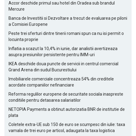
Accor deschide primul sau hotel din Oradea sub brandul
Mercure
Banca de Investitii si Dezvoltare a trecut de evaluarea pe piloni
a Comisiei Europene
Peste trei sferturi dintre tinerii romani spun ca nu isi permit o
locuinta proprie
Inflatia a scazut la 10,4% in iunie, dar analistii avertizeaza
asupra presiunilor persistente pentru IMM-uri
IKEA deschide doua puncte de servicii in centrul comercial
Grand Arena din sudul Bucurestiului
Imobiliarele comerciale concentreaza 54% din creditele
acordate companiilor nefinanciare
Reforma regulilor europene de securitate sociala inaspreste
conditiile pentru detasarea salariatilor
NETOPIA Payments a obtinut autorizatia BNR de institutie de
plata
Coletele extra-UE sub 150 de euro se scumpesc din iulie: taxa
vamala de trei euro pe articol, adaugata la taxa logistica