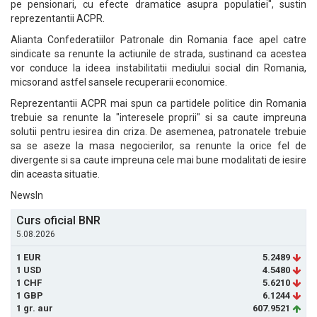
pe pensionari, cu efecte dramatice asupra populatiei", sustin
reprezentantii ACPR.
Alianta Confederatiilor Patronale din Romania face apel catre
sindicate sa renunte la actiunile de strada, sustinand ca acestea
vor conduce la ideea instabilitatii mediului social din Romania,
micsorand astfel sansele recuperarii economice.
Reprezentantii ACPR mai spun ca partidele politice din Romania
trebuie sa renunte la "interesele proprii" si sa caute impreuna
solutii pentru iesirea din criza. De asemenea, patronatele trebuie
sa se aseze la masa negocierilor, sa renunte la orice fel de
divergente si sa caute impreuna cele mai bune modalitati de iesire
din aceasta situatie.
NewsIn
Curs oficial BNR
5.08.2026
1 EUR
5.2489
1 USD
4.5480
1 CHF
5.6210
1 GBP
6.1244
1 gr. aur
607.9521