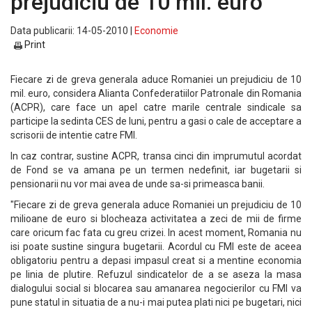
prejudiciu de 10 mil. euro
Data publicarii: 14-05-2010 |
Economie
Print
Fiecare zi de greva generala aduce Romaniei un prejudiciu de 10
mil. euro, considera Alianta Confederatiilor Patronale din Romania
(ACPR), care face un apel catre marile centrale sindicale sa
participe la sedinta CES de luni, pentru a gasi o cale de acceptare a
scrisorii de intentie catre FMI.
In caz contrar, sustine ACPR, transa cinci din imprumutul acordat
de Fond se va amana pe un termen nedefinit, iar bugetarii si
pensionarii nu vor mai avea de unde sa-si primeasca banii.
"Fiecare zi de greva generala aduce Romaniei un prejudiciu de 10
milioane de euro si blocheaza activitatea a zeci de mii de firme
care oricum fac fata cu greu crizei. In acest moment, Romania nu
isi poate sustine singura bugetarii. Acordul cu FMI este de aceea
obligatoriu pentru a depasi impasul creat si a mentine economia
pe linia de plutire. Refuzul sindicatelor de a se aseza la masa
dialogului social si blocarea sau amanarea negocierilor cu FMI va
pune statul in situatia de a nu-i mai putea plati nici pe bugetari, nici