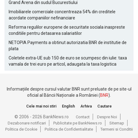
Grand Arena din sudul Bucurestiului
Imobiliarele comerciale concentreaza 54% din creditele
acordate companiilor nefinanciare
Reforma regulilor europene de securitate sociala inaspreste
conditiile pentru detasarea salariatilor
NETOPIA Payments a obtinut autorizatia BNR de institutie de
plata
Coletele extra-UE sub 150 de euro se scumpesc din iulie: taxa
vamala de trei euro pe articol, adaugata la taxa logistica
Informațiile despre cursul valutar BNR sunt preluate de pe site-ul
oficial al Băncii Naționale a României (
BNR
).
Cele mai noi stiri
English
Arhiva
Cautare
© 2006 - 2026 BankNews.ro
Contact
Despre Noi
Dezabonare notificari
Publicitate pe BankNews.ro
Sitemap
Politica de Cookie
Politica de Confidentialitate
Termeni si Conditii