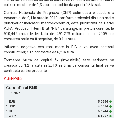
calcul o crestere de 1,3 la suta, modificata apoi la 0,8 la suta.
Comisia Nationala de Prognoza (CNP) estimeaza o scadere a
economiei de 0,1 la suta in 2010, conform proiectiei din luna mai a
principalilor indicatori macroeconomici, data publicitatii de Cartel
ALFA. Produsul Intern Brut /PIB/ va ajunge, in preturi curente, la
510,449 miliarde lei fata de 491,273 miliarde lei in 2009, iar
cresterea reala va fi negativa, de 0,1 la suta.
Influenta negativa cea mai mare in PIB o va avea sectorul
constructiilor, cu o contractie de 6,2 la suta.
Formarea bruta de capital fix (investitiile) este estimata sa
creasca cu 1,2 la suta in 2010, in timp ce consumul final se va
contracta cu trei procente.
AGERPRES
Curs oficial BNR
7.08.2026
1 EUR
5.2554
1 USD
4.5584
1 CHF
5.6244
1 GBP
6.1277