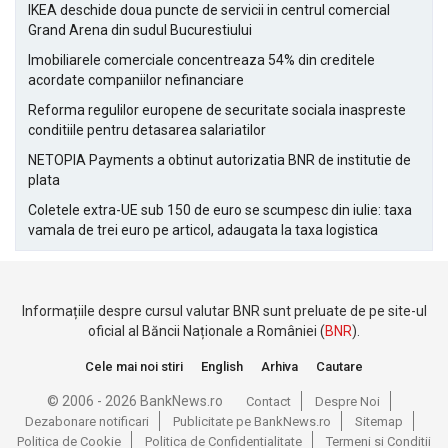
IKEA deschide doua puncte de servicii in centrul comercial
Grand Arena din sudul Bucurestiului
Imobiliarele comerciale concentreaza 54% din creditele
acordate companiilor nefinanciare
Reforma regulilor europene de securitate sociala inaspreste
conditiile pentru detasarea salariatilor
NETOPIA Payments a obtinut autorizatia BNR de institutie de
plata
Coletele extra-UE sub 150 de euro se scumpesc din iulie: taxa
vamala de trei euro pe articol, adaugata la taxa logistica
Informațiile despre cursul valutar BNR sunt preluate de pe site-ul
oficial al Băncii Naționale a României (
BNR
).
Cele mai noi stiri
English
Arhiva
Cautare
© 2006 - 2026 BankNews.ro
Contact
Despre Noi
Dezabonare notificari
Publicitate pe BankNews.ro
Sitemap
Politica de Cookie
Politica de Confidentialitate
Termeni si Conditii