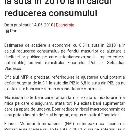
la suta in 2010 ia in calcul
reducerea consumului
Data publicarii: 14-05-2010 |
Economie
Print
Estimarea de scadere a economiei cu 0,5 la suta in 2010 ia in
calcul reducerea consumului, pe fondul masurilor de ajustare a
cheltuielilor publice pe care intentioneaza sa le implementeze
autoritatile, potrivit ministrului Finantelor Publice, Sebastian
Vladescu.
Oficialul MFP a precizat, referindu-se la ajustarea unui potential
deficit bugetar de la 9,1 la suta din PIB la 6,8 la suta din PIB, ca nu
exista niste bani care raman ci o indatorare mai mica.
'Nu exista niste bani care raman la noi, exista o indatorare mai
mica pe care o asiguram, atata tot. Nu exista bani suplimentari
care sa apara de undeva. Doar reducem riscul macroeconomic de
a nu putea finanta deficitul bugetar', a spus ministrul Finantelor.
Fondul Monetar International (FMI) estimeaza ca economia
Romaniei va scadea cu 0,5 la suta in 2010, dupa ce anterior lua in