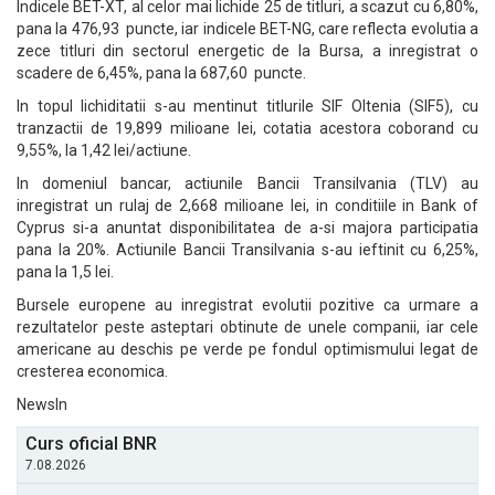
Indicele BET-XT, al celor mai lichide 25 de titluri, a scazut cu 6,80%,
pana la 476,93 puncte, iar indicele BET-NG, care reflecta evolutia a
zece titluri din sectorul energetic de la Bursa, a inregistrat o
scadere de 6,45%, pana la 687,60 puncte.
In topul lichiditatii s-au mentinut titlurile SIF Oltenia (SIF5), cu
tranzactii de 19,899 milioane lei, cotatia acestora coborand cu
9,55%, la 1,42 lei/actiune.
In domeniul bancar, actiunile Bancii Transilvania (TLV) au
inregistrat un rulaj de 2,668 milioane lei, in conditiile in Bank of
Cyprus si-a anuntat disponibilitatea de a-si majora participatia
pana la 20%. Actiunile Bancii Transilvania s-au ieftinit cu 6,25%,
pana la 1,5 lei.
Bursele europene au inregistrat evolutii pozitive ca urmare a
rezultatelor peste asteptari obtinute de unele companii, iar cele
americane au deschis pe verde pe fondul optimismului legat de
cresterea economica.
NewsIn
Curs oficial BNR
7.08.2026