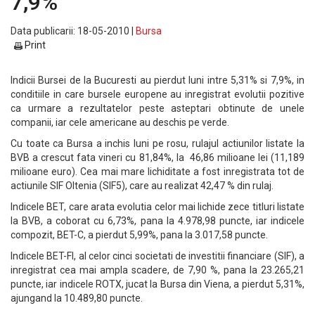
7,9%
Data publicarii: 18-05-2010 |
Bursa
Print
Indicii Bursei de la Bucuresti au pierdut luni intre 5,31% si 7,9%, in
conditiile in care bursele europene au inregistrat evolutii pozitive
ca urmare a rezultatelor peste asteptari obtinute de unele
companii, iar cele americane au deschis pe verde.
Cu toate ca Bursa a inchis luni pe rosu, rulajul actiunilor listate la
BVB a crescut fata vineri cu 81,84%, la 46,86 milioane lei (11,189
milioane euro). Cea mai mare lichiditate a fost inregistrata tot de
actiunile SIF Oltenia (SIF5), care au realizat 42,47 % din rulaj.
Indicele BET, care arata evolutia celor mai lichide zece titluri listate
la BVB, a coborat cu 6,73%, pana la 4.978,98 puncte, iar indicele
compozit, BET-C, a pierdut 5,99%, pana la 3.017,58 puncte.
Indicele BET-FI, al celor cinci societati de investitii financiare (SIF), a
inregistrat cea mai ampla scadere, de 7,90 %, pana la 23.265,21
puncte, iar indicele ROTX, jucat la Bursa din Viena, a pierdut 5,31%,
ajungand la 10.489,80 puncte.