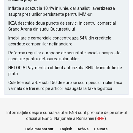
Inflatia a scazut la 10,4% in iunie, dar analistii avertizeaza
asupra presiunilor persistente pentru IMM-uri
IKEA deschide doua puncte de servicii in centrul comercial
Grand Arena din sudul Bucurestiului
Imobiliarele comerciale concentreaza 54% din creditele
acordate companiilor nefinanciare
Reforma regulilor europene de securitate sociala inaspreste
conditiile pentru detasarea salariatilor
NETOPIA Payments a obtinut autorizatia BNR de institutie de
plata
Coletele extra-UE sub 150 de euro se scumpesc din iulie: taxa
vamala de trei euro pe articol, adaugata la taxa logistica
Informațiile despre cursul valutar BNR sunt preluate de pe site-ul
oficial al Băncii Naționale a României (
BNR
).
Cele mai noi stiri
English
Arhiva
Cautare