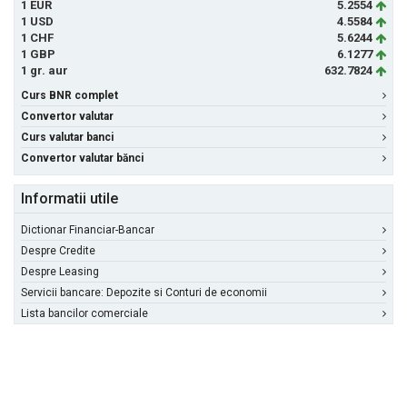
1 EUR
5.2554
1 USD
4.5584
1 CHF
5.6244
1 GBP
6.1277
1 gr. aur
632.7824
Curs BNR complet
Convertor valutar
Curs valutar banci
Convertor valutar bănci
Informatii utile
Dictionar Financiar-Bancar
Despre Credite
Despre Leasing
Servicii bancare: Depozite si Conturi de economii
Lista bancilor comerciale