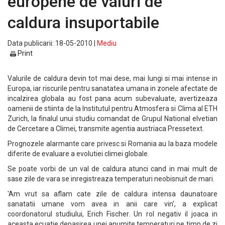
europene de valuri de
caldura insuportabile
Data publicarii: 18-05-2010 |
Mediu
Print
Valurile de caldura devin tot mai dese, mai lungi si mai intense in
Europa, iar riscurile pentru sanatatea umana in zonele afectate de
incalzirea globala au fost pana acum subevaluate, avertizeaza
oamenii de stiinta de la Institutul pentru Atmosfera si Clima al ETH
Zurich, la finalul unui studiu comandat de Grupul National elvetian
de Cercetare a Climei, transmite agentia austriaca Pressetext.
Prognozele alarmante care privesc si Romania au la baza modele
diferite de evaluare a evolutiei climei globale.
Se poate vorbi de un val de caldura atunci cand in mai mult de
sase zile de vara se inregistreaza temperaturi neobisnuit de mari.
'Am vrut sa aflam cate zile de caldura intensa daunatoare
sanatatii umane vom avea in anii care vin', a explicat
coordonatorul studiului, Erich Fischer. Un rol negativ il joaca in
aceasta ecuatie depasirea unei anumite temperaturi pe timp de zi