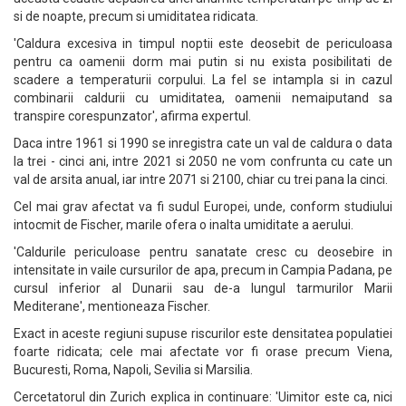
si de noapte, precum si umiditatea ridicata.
'Caldura excesiva in timpul noptii este deosebit de periculoasa
pentru ca oamenii dorm mai putin si nu exista posibilitati de
scadere a temperaturii corpului. La fel se intampla si in cazul
combinarii caldurii cu umiditatea, oamenii nemaiputand sa
transpire corespunzator', afirma expertul.
Daca intre 1961 si 1990 se inregistra cate un val de caldura o data
la trei - cinci ani, intre 2021 si 2050 ne vom confrunta cu cate un
val de arsita anual, iar intre 2071 si 2100, chiar cu trei pana la cinci.
Cel mai grav afectat va fi sudul Europei, unde, conform studiului
intocmit de Fischer, marile ofera o inalta umiditate a aerului.
'Caldurile periculoase pentru sanatate cresc cu deosebire in
intensitate in vaile cursurilor de apa, precum in Campia Padana, pe
cursul inferior al Dunarii sau de-a lungul tarmurilor Marii
Mediterane', mentioneaza Fischer.
Exact in aceste regiuni supuse riscurilor este densitatea populatiei
foarte ridicata; cele mai afectate vor fi orase precum Viena,
Bucuresti, Roma, Napoli, Sevilia si Marsilia.
Cercetatorul din Zurich explica in continuare: 'Uimitor este ca, nici