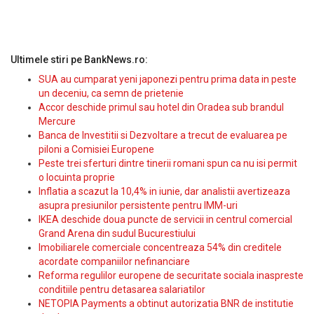
Ultimele stiri pe BankNews.ro:
SUA au cumparat yeni japonezi pentru prima data in peste
un deceniu, ca semn de prietenie
Accor deschide primul sau hotel din Oradea sub brandul
Mercure
Banca de Investitii si Dezvoltare a trecut de evaluarea pe
piloni a Comisiei Europene
Peste trei sferturi dintre tinerii romani spun ca nu isi permit
o locuinta proprie
Inflatia a scazut la 10,4% in iunie, dar analistii avertizeaza
asupra presiunilor persistente pentru IMM-uri
IKEA deschide doua puncte de servicii in centrul comercial
Grand Arena din sudul Bucurestiului
Imobiliarele comerciale concentreaza 54% din creditele
acordate companiilor nefinanciare
Reforma regulilor europene de securitate sociala inaspreste
conditiile pentru detasarea salariatilor
NETOPIA Payments a obtinut autorizatia BNR de institutie