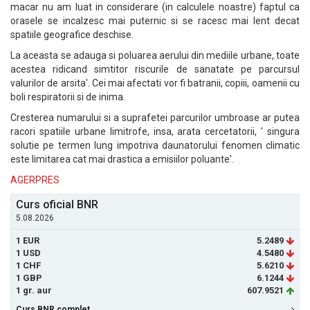
macar nu am luat in considerare (in calculele noastre) faptul ca
orasele se incalzesc mai puternic si se racesc mai lent decat
spatiile geografice deschise.
La aceasta se adauga si poluarea aerului din mediile urbane, toate
acestea ridicand simtitor riscurile de sanatate pe parcursul
valurilor de arsita'. Cei mai afectati vor fi batranii, copiii, oamenii cu
boli respiratorii si de inima.
Cresterea numarului si a suprafetei parcurilor umbroase ar putea
racori spatiile urbane limitrofe, insa, arata cercetatorii, ' singura
solutie pe termen lung impotriva daunatorului fenomen climatic
este limitarea cat mai drastica a emisiilor poluante'.
AGERPRES
Curs oficial BNR
5.08.2026
1 EUR
5.2489
1 USD
4.5480
1 CHF
5.6210
1 GBP
6.1244
1 gr. aur
607.9521
Curs BNR complet