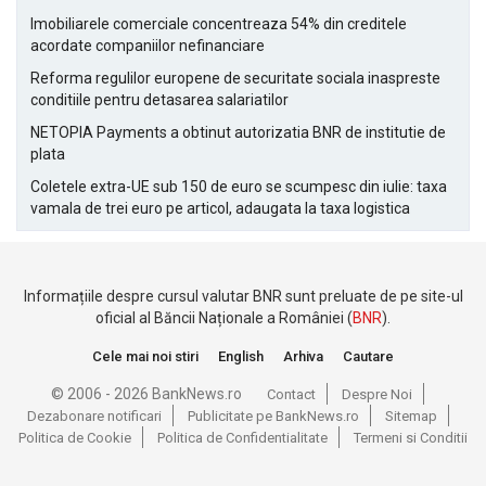
Imobiliarele comerciale concentreaza 54% din creditele
acordate companiilor nefinanciare
Reforma regulilor europene de securitate sociala inaspreste
conditiile pentru detasarea salariatilor
NETOPIA Payments a obtinut autorizatia BNR de institutie de
plata
Coletele extra-UE sub 150 de euro se scumpesc din iulie: taxa
vamala de trei euro pe articol, adaugata la taxa logistica
Informațiile despre cursul valutar BNR sunt preluate de pe site-ul
oficial al Băncii Naționale a României (
BNR
).
Cele mai noi stiri
English
Arhiva
Cautare
© 2006 - 2026 BankNews.ro
Contact
Despre Noi
Dezabonare notificari
Publicitate pe BankNews.ro
Sitemap
Politica de Cookie
Politica de Confidentialitate
Termeni si Conditii