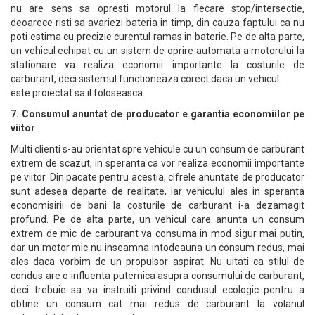
nu are sens sa opresti motorul la fiecare stop/intersectie,
deoarece risti sa avariezi bateria in timp, din cauza faptului ca nu
poti estima cu precizie curentul ramas in baterie. Pe de alta parte,
un vehicul echipat cu un sistem de oprire automata a motorului la
stationare va realiza economii importante la costurile de
carburant, deci sistemul functioneaza corect daca un vehicul
este proiectat sa il foloseasca.
7. Consumul anuntat de producator e garantia economiilor pe
viitor
Multi clienti s-au orientat spre vehicule cu un consum de carburant
extrem de scazut, in speranta ca vor realiza economii importante
pe viitor. Din pacate pentru acestia, cifrele anuntate de producator
sunt adesea departe de realitate, iar vehiculul ales in speranta
economisirii de bani la costurile de carburant i-a dezamagit
profund. Pe de alta parte, un vehicul care anunta un consum
extrem de mic de carburant va consuma in mod sigur mai putin,
dar un motor mic nu inseamna intodeauna un consum redus, mai
ales daca vorbim de un propulsor aspirat. Nu uitati ca stilul de
condus are o influenta puternica asupra consumului de carburant,
deci trebuie sa va instruiti privind condusul ecologic pentru a
obtine un consum cat mai redus de carburant la volanul