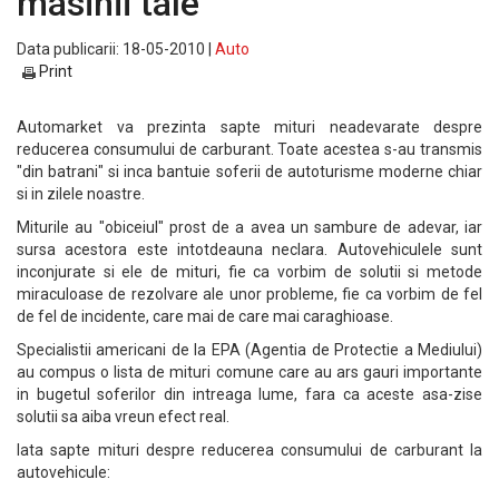
masinii tale
Data publicarii: 18-05-2010 |
Auto
Print
Automarket va prezinta sapte mituri neadevarate despre
reducerea consumului de carburant. Toate acestea s-au transmis
"din batrani" si inca bantuie soferii de autoturisme moderne chiar
si in zilele noastre.
Miturile au "obiceiul" prost de a avea un sambure de adevar, iar
sursa acestora este intotdeauna neclara. Autovehiculele sunt
inconjurate si ele de mituri, fie ca vorbim de solutii si metode
miraculoase de rezolvare ale unor probleme, fie ca vorbim de fel
de fel de incidente, care mai de care mai caraghioase.
Specialistii americani de la EPA (Agentia de Protectie a Mediului)
au compus o lista de mituri comune care au ars gauri importante
in bugetul soferilor din intreaga lume, fara ca aceste asa-zise
solutii sa aiba vreun efect real.
Iata sapte mituri despre reducerea consumului de carburant la
autovehicule: