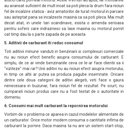
atunci cand porneai motorul. Acele vremuri au apus, iar motoarele
au avansat suficient de mult incat sa poti pleca la drum fara niciun
fel de incalzire statica - aviz amatorilor de turat motorul in parcare
sau asteptat pana se incalzeste masina ca sa poti pleca. Mai mult
decat atat, in unele tari scandinave, exista o amenda serioasa
pentru soferii care indraznesc sa lase masina cu motorul pornit
cat timp dau la o parte zapada de pe aceasta.
5. Aditivii de carburant iti reduc consumul
Toti aditivii minune vanduti in benzinarii si complexuri comerciale
nu au niciun efect benefic asupra consumului de carburant. E
simplu, de ce ar vinde benzinariile ceva ce le-ar face clientii sa ii
"viziteze" mai rar? Unii aditivi nu au niciun efect asupra motorului,
in timp ce altii ar putea sa produca pagube insemnate. Oricare
dintre cele doua categorii de aditivi alegeti, veti face o gaura
nenecesara in buzunar, fara niciun fel de rezultat. Pe scurt, nu
cumparati niciun produs care nu a fost testat de o autoritate in
domeniu.
6. Consumi mai mult carburant la repornirea motorului
Vorbim de o problema ce aparea in cazul modelelor alimentate de
un carburator. Orice motor modern consuma o cantitate infima de
carburant la pornire. Daca masina ta nu are un sistem start-stop,