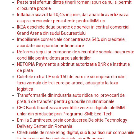
Peste trei sferturi dintre tinerii romani spun ca nu isi permit
o locuinta proprie
Inflatia a scazut la 10,4% in iunie, dar analistii avertizeaza
asupra presiunilor persistente pentru IMM-uri
IKEA deschide doua puncte de servicii in centrul comercial
Grand Arena din sudul Bucurestiului
Imobiliarele comerciale concentreaza 54% din creditele
acordate companiilor nefinanciare
Reforma regulilor europene de securitate sociala inaspreste
conditiile pentru detasarea salariatilor
NETOPIA Payments a obtinut autorizatia BNR de institutie
de plata
Coletele extra-UE sub 150 de euro se scumpesc din iulie:
taxa vamala de trei euro pe articol, adaugata la taxa
logistica
Transformarile din industria auto ridica noi provocari de
preturi de transfer pentru grupurile multinationale
CEC Bank finanteaza investitiile verzi si digitale ale IMM-
urilor din productie prin Programul SME Eco-Tech
Emilia Dumitrescu preia conducerea Deloitte Technology
Delivery Center din Romania
Cheltuielile de marketing digital, sub lupa fiscului: companiile
trebuie sa justifice colaborarile cu influencerii