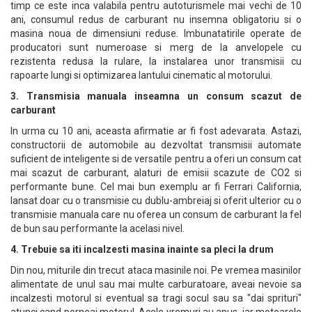
timp ce este inca valabila pentru autoturismele mai vechi de 10
ani, consumul redus de carburant nu insemna obligatoriu si o
masina noua de dimensiuni reduse. Imbunatatirile operate de
producatori sunt numeroase si merg de la anvelopele cu
rezistenta redusa la rulare, la instalarea unor transmisii cu
rapoarte lungi si optimizarea lantului cinematic al motorului.
3. Transmisia manuala inseamna un consum scazut de
carburant
In urma cu 10 ani, aceasta afirmatie ar fi fost adevarata. Astazi,
constructorii de automobile au dezvoltat transmisii automate
suficient de inteligente si de versatile pentru a oferi un consum cat
mai scazut de carburant, alaturi de emisii scazute de CO2 si
performante bune. Cel mai bun exemplu ar fi Ferrari California,
lansat doar cu o transmisie cu dublu-ambreiaj si oferit ulterior cu o
transmisie manuala care nu oferea un consum de carburant la fel
de bun sau performante la acelasi nivel.
4. Trebuie sa iti incalzesti masina inainte sa pleci la drum
Din nou, miturile din trecut ataca masinile noi. Pe vremea masinilor
alimentate de unul sau mai multe carburatoare, aveai nevoie sa
incalzesti motorul si eventual sa tragi socul sau sa "dai sprituri"