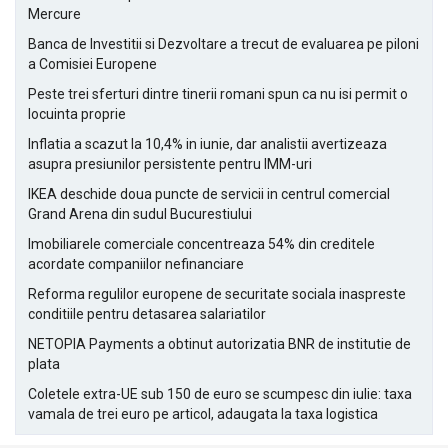
Mercure
Banca de Investitii si Dezvoltare a trecut de evaluarea pe piloni
a Comisiei Europene
Peste trei sferturi dintre tinerii romani spun ca nu isi permit o
locuinta proprie
Inflatia a scazut la 10,4% in iunie, dar analistii avertizeaza
asupra presiunilor persistente pentru IMM-uri
IKEA deschide doua puncte de servicii in centrul comercial
Grand Arena din sudul Bucurestiului
Imobiliarele comerciale concentreaza 54% din creditele
acordate companiilor nefinanciare
Reforma regulilor europene de securitate sociala inaspreste
conditiile pentru detasarea salariatilor
NETOPIA Payments a obtinut autorizatia BNR de institutie de
plata
Coletele extra-UE sub 150 de euro se scumpesc din iulie: taxa
vamala de trei euro pe articol, adaugata la taxa logistica