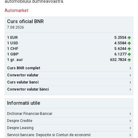
automobilului dumneavoastra.
Automarket
Curs oficial BNR
7.08.2026
1 EUR
5.2554
1 USD
4.5584
1 CHF
5.6244
1 GBP
6.1277
1 gr. aur
632.7824
Curs BNR complet
Convertor valutar
Curs valutar banci
Convertor valutar bănci
Informatii utile
Dictionar Financiar-Bancar
Despre Credite
Despre Leasing
Servicii bancare: Depozite si Conturi de economii