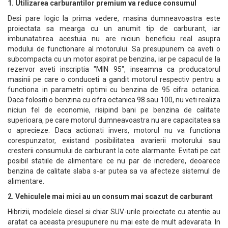
1. Utilizarea carburantilor premium va reduce consumul
Desi pare logic la prima vedere, masina dumneavoastra este
proiectata sa mearga cu un anumit tip de carburant, iar
imbunatatirea acestuia nu are niciun beneficiu real asupra
modului de functionare al motorului. Sa presupunem ca aveti o
subcompacta cu un motor aspirat pe benzina, iar pe capacul de la
rezervor aveti inscriptia "MIN 95", inseamna ca producatorul
masinii pe care o conduceti a gandit motorul respectiv pentru a
functiona in parametri optimi cu benzina de 95 cifra octanica.
Daca folositi o benzina cu cifra octanica 98 sau 100, nu veti realiza
niciun fel de economie, risipind bani pe benzina de calitate
superioara, pe care motorul dumneavoastra nu are capacitatea sa
o aprecieze. Daca actionati invers, motorul nu va functiona
corespunzator, existand posibilitatea avarierii motorului sau
cresterii consumului de carburant la cote alarmante. Evitati pe cat
posibil statiile de alimentare ce nu par de incredere, deoarece
benzina de calitate slaba s-ar putea sa va afecteze sistemul de
alimentare.
2. Vehiculele mai mici au un consum mai scazut de carburant
Hibrizii, modelele diesel si chiar SUV-urile proiectate cu atentie au
aratat ca aceasta presupunere nu mai este de mult adevarata. In